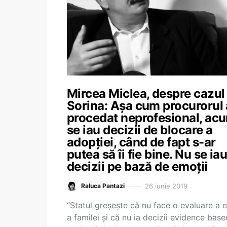
Mircea Miclea, despre cazul
Sorina: Așa cum procurorul 
procedat neprofesional, ac
se iau decizii de blocare a
adopției, când de fapt s-ar
putea să îi fie bine. Nu se ia
decizii pe bază de emoții
26 iunie 2019
Raluca Pantazi
“Statul greșește că nu face o evaluare a ei
a familei și că nu ia decizii evidence base