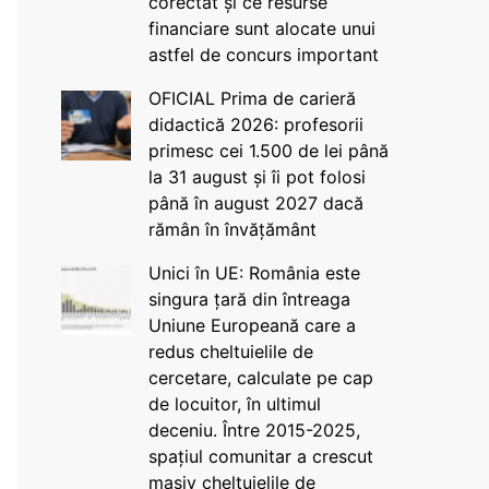
corectat și ce resurse
financiare sunt alocate unui
astfel de concurs important
OFICIAL Prima de carieră
didactică 2026: profesorii
primesc cei 1.500 de lei până
la 31 august și îi pot folosi
până în august 2027 dacă
rămân în învățământ
Unici în UE: România este
singura țară din întreaga
Uniune Europeană care a
redus cheltuielile de
cercetare, calculate pe cap
de locuitor, în ultimul
deceniu. Între 2015-2025,
spațiul comunitar a crescut
masiv cheltuielile de