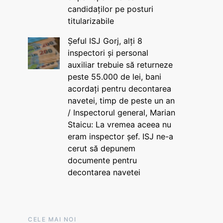
candidaților pe posturi
titularizabile
Șeful ISJ Gorj, alți 8
inspectori și personal
auxiliar trebuie să returneze
peste 55.000 de lei, bani
acordați pentru decontarea
navetei, timp de peste un an
/ Inspectorul general, Marian
Staicu: La vremea aceea nu
eram inspector șef. ISJ ne-a
cerut să depunem
documente pentru
decontarea navetei
CELE MAI NOI