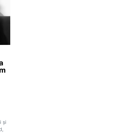
a
um
u
 și
d,