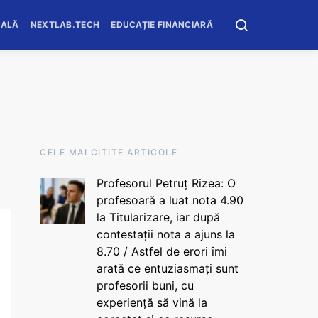
OALĂ
NEXTLAB.TECH
EDUCAȚIE FINANCIARĂ
CELE MAI CITITE ARTICOLE
Profesorul Petruț Rizea: O
profesoară a luat nota 4.90
la Titularizare, iar după
contestații nota a ajuns la
8.70 / Astfel de erori îmi
arată ce entuziasmați sunt
profesorii buni, cu
experiență să vină la