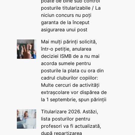
poate de bine sub control
posturile titularizabile / La
niciun concurs nu poți
garanta de la început
asigurarea unui post
Mai mulți părinți solicită,
într-o petiție, anularea
deciziei ISMB de a nu mai
acorda sumele pentru
posturile la plata cu ora din
cadrul cluburilor copiilor:
Multe cercuri de activități
extrașcolare vor dispărea de
la 1 septembrie, spun părinții
Titularizare 2026. Astăzi,
lista posturilor pentru
profesori va fi actualizată,
după repartizarea