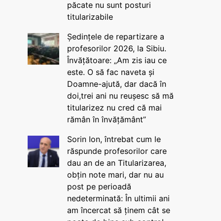
păcate nu sunt posturi
titularizabile
Ședințele de repartizare a
profesorilor 2026, la Sibiu.
Învățătoare: „Am zis iau ce
este. O să fac naveta și
Doamne-ajută, dar dacă în
doi,trei ani nu reușesc să mă
titularizez nu cred că mai
rămân în învățământ”
Sorin Ion, întrebat cum le
răspunde profesorilor care
dau an de an Titularizarea,
obțin note mari, dar nu au
post pe perioadă
nedeterminată: În ultimii ani
am încercat să ținem cât se