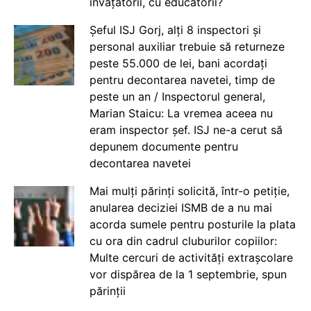
învățătorii, cu educatorii?
Șeful ISJ Gorj, alți 8 inspectori și
personal auxiliar trebuie să returneze
peste 55.000 de lei, bani acordați
pentru decontarea navetei, timp de
peste un an / Inspectorul general,
Marian Staicu: La vremea aceea nu
eram inspector șef. ISJ ne-a cerut să
depunem documente pentru
decontarea navetei
Mai mulți părinți solicită, într-o petiție,
anularea deciziei ISMB de a nu mai
acorda sumele pentru posturile la plata
cu ora din cadrul cluburilor copiilor:
Multe cercuri de activități extrașcolare
vor dispărea de la 1 septembrie, spun
părinții