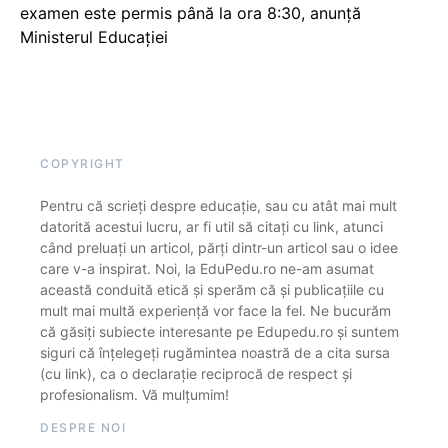
examen este permis până la ora 8:30, anunță
Ministerul Educației
COPYRIGHT
Pentru că scrieți despre educație, sau cu atât mai mult
datorită acestui lucru, ar fi util să citați cu link, atunci
când preluați un articol, părți dintr-un articol sau o idee
care v-a inspirat. Noi, la EduPedu.ro ne-am asumat
această conduită etică și sperăm că și publicațiile cu
mult mai multă experiență vor face la fel. Ne bucurăm
că găsiți subiecte interesante pe Edupedu.ro și suntem
siguri că înțelegeți rugămintea noastră de a cita sursa
(cu link), ca o declarație reciprocă de respect și
profesionalism. Vă mulțumim!
DESPRE NOI