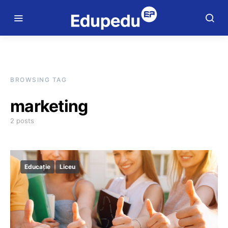
BROWSING TAG
marketing
2 posts
Educație
Liceu