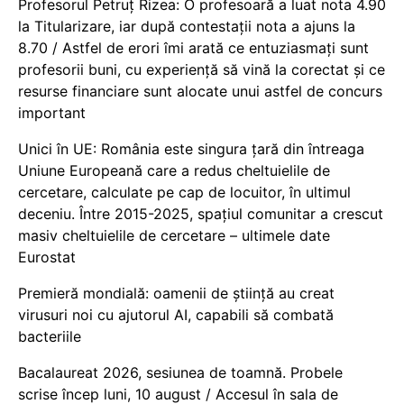
Profesorul Petruț Rizea: O profesoară a luat nota 4.90
la Titularizare, iar după contestații nota a ajuns la
8.70 / Astfel de erori îmi arată ce entuziasmați sunt
profesorii buni, cu experiență să vină la corectat și ce
resurse financiare sunt alocate unui astfel de concurs
important
Unici în UE: România este singura țară din întreaga
Uniune Europeană care a redus cheltuielile de
cercetare, calculate pe cap de locuitor, în ultimul
deceniu. Între 2015-2025, spațiul comunitar a crescut
masiv cheltuielile de cercetare – ultimele date
Eurostat
Premieră mondială: oamenii de știință au creat
virusuri noi cu ajutorul AI, capabili să combată
bacteriile
Bacalaureat 2026, sesiunea de toamnă. Probele
scrise încep luni, 10 august / Accesul în sala de