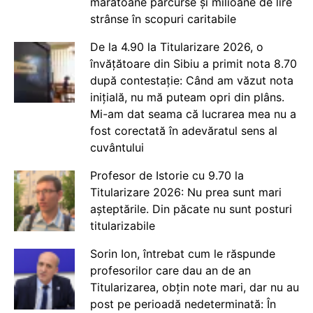
maratoane parcurse și milioane de lire
strânse în scopuri caritabile
De la 4.90 la Titularizare 2026, o
învățătoare din Sibiu a primit nota 8.70
după contestație: Când am văzut nota
inițială, nu mă puteam opri din plâns.
Mi-am dat seama că lucrarea mea nu a
fost corectată în adevăratul sens al
cuvântului
Profesor de Istorie cu 9.70 la
Titularizare 2026: Nu prea sunt mari
așteptările. Din păcate nu sunt posturi
titularizabile
Sorin Ion, întrebat cum le răspunde
profesorilor care dau an de an
Titularizarea, obțin note mari, dar nu au
post pe perioadă nedeterminată: În