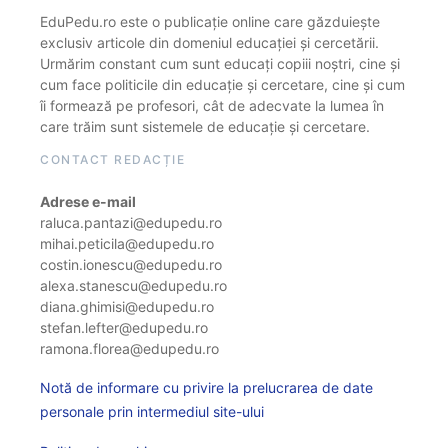
EduPedu.ro este o publicație online care găzduiește
exclusiv articole din domeniul educației și cercetării.
Urmărim constant cum sunt educați copiii noștri, cine și
cum face politicile din educație și cercetare, cine și cum
îi formează pe profesori, cât de adecvate la lumea în
care trăim sunt sistemele de educație și cercetare.
CONTACT REDACȚIE
Adrese e-mail
raluca.pantazi@edupedu.ro
mihai.peticila@edupedu.ro
costin.ionescu@edupedu.ro
alexa.stanescu@edupedu.ro
diana.ghimisi@edupedu.ro
stefan.lefter@edupedu.ro
ramona.florea@edupedu.ro
Notă de informare cu privire la prelucrarea de date
personale prin intermediul site-ului