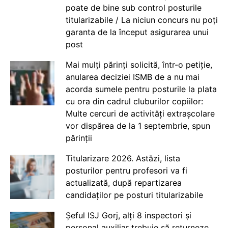
poate de bine sub control posturile
titularizabile / La niciun concurs nu poți
garanta de la început asigurarea unui
post
Mai mulți părinți solicită, într-o petiție,
anularea deciziei ISMB de a nu mai
acorda sumele pentru posturile la plata
cu ora din cadrul cluburilor copiilor:
Multe cercuri de activități extrașcolare
vor dispărea de la 1 septembrie, spun
părinții
Titularizare 2026. Astăzi, lista
posturilor pentru profesori va fi
actualizată, după repartizarea
candidaților pe posturi titularizabile
Șeful ISJ Gorj, alți 8 inspectori și
personal auxiliar trebuie să returneze