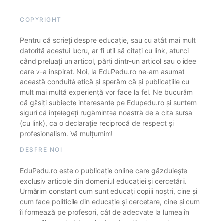
COPYRIGHT
Pentru că scrieți despre educație, sau cu atât mai mult
datorită acestui lucru, ar fi util să citați cu link, atunci
când preluați un articol, părți dintr-un articol sau o idee
care v-a inspirat. Noi, la EduPedu.ro ne-am asumat
această conduită etică și sperăm că și publicațiile cu
mult mai multă experiență vor face la fel. Ne bucurăm
că găsiți subiecte interesante pe Edupedu.ro și suntem
siguri că înțelegeți rugămintea noastră de a cita sursa
(cu link), ca o declarație reciprocă de respect și
profesionalism. Vă mulțumim!
DESPRE NOI
EduPedu.ro este o publicație online care găzduiește
exclusiv articole din domeniul educației și cercetării.
Urmărim constant cum sunt educați copiii noștri, cine și
cum face politicile din educație și cercetare, cine și cum
îi formează pe profesori, cât de adecvate la lumea în