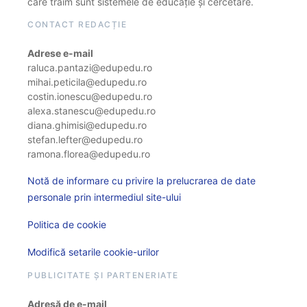
care trăim sunt sistemele de educație și cercetare.
CONTACT REDACȚIE
Adrese e-mail
raluca.pantazi@edupedu.ro
mihai.peticila@edupedu.ro
costin.ionescu@edupedu.ro
alexa.stanescu@edupedu.ro
diana.ghimisi@edupedu.ro
stefan.lefter@edupedu.ro
ramona.florea@edupedu.ro
Notă de informare cu privire la prelucrarea de date
personale prin intermediul site-ului
Politica de cookie
Modifică setarile cookie-urilor
PUBLICITATE ȘI PARTENERIATE
Adresă de e-mail