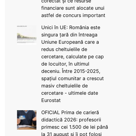
corectat și ce resurse
financiare sunt alocate unui
astfel de concurs important
Unici în UE: România este
singura țară din întreaga
Uniune Europeană care a
redus cheltuielile de
cercetare, calculate pe cap
de locuitor, în ultimul
deceniu. Între 2015-2025,
spațiul comunitar a crescut
masiv cheltuielile de
cercetare - ultimele date
Eurostat
OFICIAL Prima de carieră
didactică 2026: profesorii
primesc cei 1.500 de lei până
la 31 august și îi pot folosi