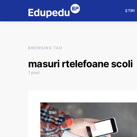
ȘTIRI
BROWSING TAG
masuri rtelefoane scoli
1 post
Știri