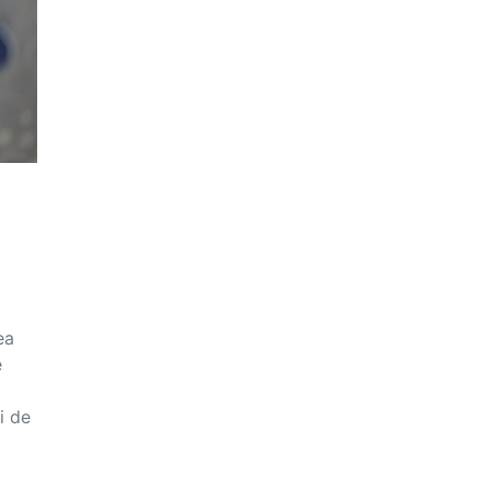
ea
e
i de