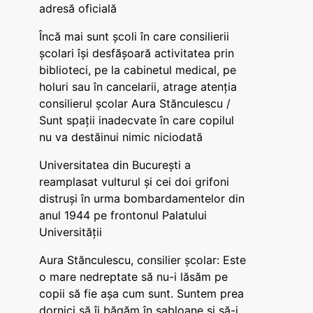
adresă oficială
Încă mai sunt școli în care consilierii
școlari își desfășoară activitatea prin
biblioteci, pe la cabinetul medical, pe
holuri sau în cancelarii, atrage atenția
consilierul școlar Aura Stănculescu /
Sunt spații inadecvate în care copilul
nu va destăinui nimic niciodată
Universitatea din București a
reamplasat vulturul și cei doi grifoni
distruși în urma bombardamentelor din
anul 1944 pe frontonul Palatului
Universității
Aura Stănculescu, consilier școlar: Este
o mare nedreptate să nu-i lăsăm pe
copii să fie așa cum sunt. Suntem prea
dornici să îi băgăm în șabloane și să-i