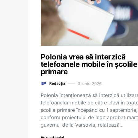
Polonia vrea să interzică
telefoanele mobile în școlile
primare
3 iunie 2026
Redacția
Polonia intenţionează să interzică utilizar
telefoanelor mobile de către elevi în toat
şcolile primare începând cu 1 septembrie,
conform proiectului de lege aprobat marţ
guvernul de la Varşovia, relatează…
Vezi articolul