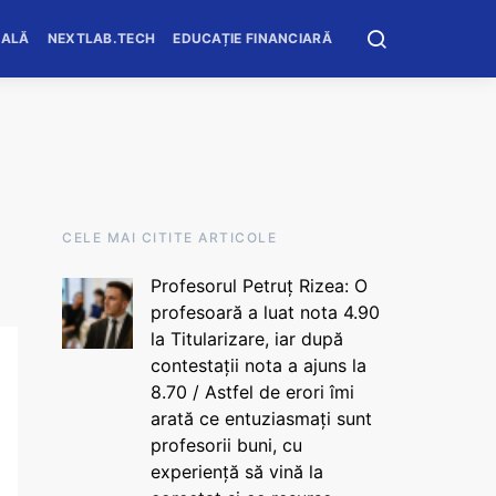
OALĂ
NEXTLAB.TECH
EDUCAȚIE FINANCIARĂ
CELE MAI CITITE ARTICOLE
Profesorul Petruț Rizea: O
profesoară a luat nota 4.90
la Titularizare, iar după
contestații nota a ajuns la
8.70 / Astfel de erori îmi
arată ce entuziasmați sunt
profesorii buni, cu
experiență să vină la