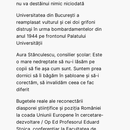
nu va destăinui nimic niciodată
Universitatea din București a
reamplasat vulturul și cei doi grifoni
distruși în urma bombardamentelor din
anul 1944 pe frontonul Palatului
Universității
Aura Stănculescu, consilier școlar: Este
o mare nedreptate să nu-i lăsăm pe
copii să fie așa cum sunt. Suntem prea
dornici să îi băgăm în șabloane și să-i
corectăm, să invalidăm ceea ce fac
diferit
Bugetele reale ale reconectării
diasporei științifice și poziția României
la coada Uniunii Europene în cercetare-
dezvoltare / Op Ed Profesorul Eduard
Stoica, conferențiar la Facultatea de