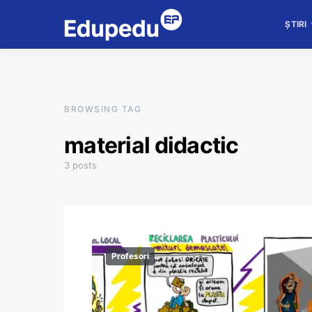
ȘTIRI
BROWSING TAG
material didactic
3 posts
Profesori