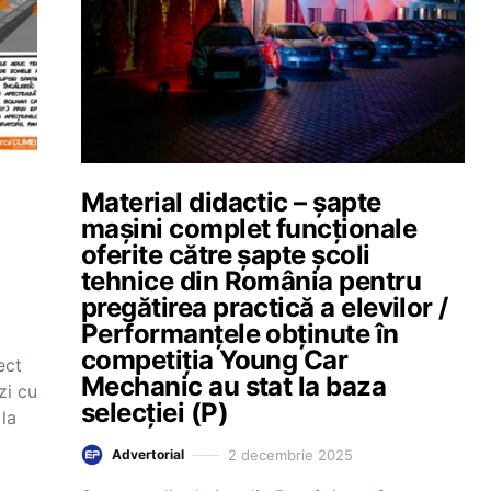
Material didactic – șapte
mașini complet funcționale
oferite către șapte școli
tehnice din România pentru
pregătirea practică a elevilor /
Performanțele obținute în
competiția Young Car
ect
Mechanic au stat la baza
zi cu
selecției (P)
 la
2 decembrie 2025
Advertorial