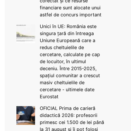
corectat și ce resurse
financiare sunt alocate unui
astfel de concurs important
Unici în UE: România este
singura țară din întreaga
Uniune Europeană care a
redus cheltuielile de
cercetare, calculate pe cap
de locuitor, în ultimul
deceniu. Între 2015-2025,
spațiul comunitar a crescut
masiv cheltuielile de
cercetare - ultimele date
Eurostat
OFICIAL Prima de carieră
didactică 2026: profesorii
primesc cei 1.500 de lei până
la 31 august și îi pot folosi