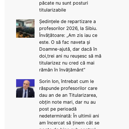
păcate nu sunt posturi
titularizabile
Ședințele de repartizare a
profesorilor 2026, la Sibiu.
Învățătoare: „Am zis iau ce
este. O să fac naveta și
Doamne-ajută, dar dacă în
doi,trei ani nu reușesc să mă
titularizez nu cred că mai
rămân în învățământ”
Sorin Ion, întrebat cum le
răspunde profesorilor care
dau an de an Titularizarea,
obțin note mari, dar nu au
post pe perioadă
nedeterminată: În ultimii ani
am încercat să ținem cât se