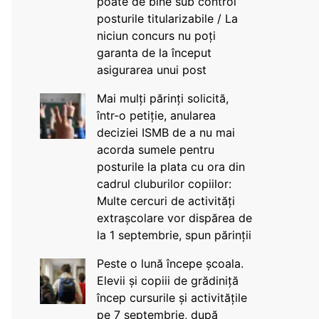
poate de bine sub control
posturile titularizabile / La
niciun concurs nu poți
garanta de la început
asigurarea unui post
Mai mulți părinți solicită,
într-o petiție, anularea
deciziei ISMB de a nu mai
acorda sumele pentru
posturile la plata cu ora din
cadrul cluburilor copiilor:
Multe cercuri de activități
extrașcolare vor dispărea de
la 1 septembrie, spun părinții
Peste o lună începe școala.
Elevii și copiii de grădiniță
încep cursurile și activitățile
pe 7 septembrie, după