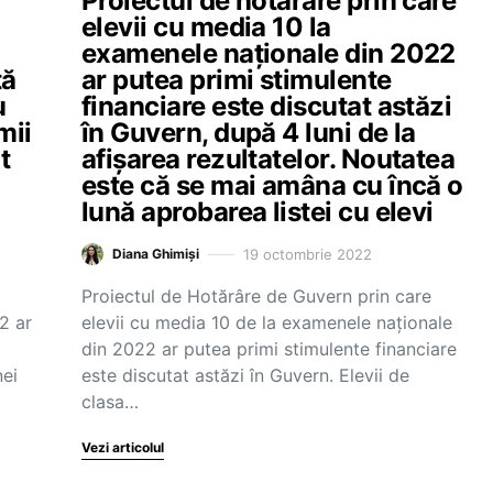
a
Proiectul de hotărâre prin care
elevii cu media 10 la
examenele naționale din 2022
tă
ar putea primi stimulente
u
financiare este discutat astăzi
mii
în Guvern, după 4 luni de la
t
afișarea rezultatelor. Noutatea
este că se mai amâna cu încă o
lună aprobarea listei cu elevi
19 octombrie 2022
Diana Ghimiși
Proiectul de Hotărâre de Guvern prin care
2 ar
elevii cu media 10 de la examenele naționale
din 2022 ar putea primi stimulente financiare
nei
este discutat astăzi în Guvern. Elevii de
clasa…
Vezi articolul