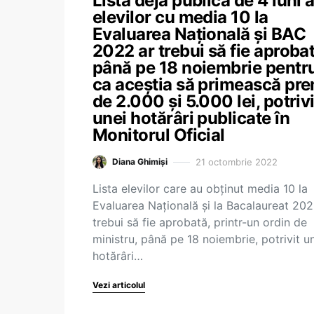
Lista deja publică de 4 luni 
elevilor cu media 10 la
Evaluarea Națională și BAC
2022 ar trebui să fie aproba
până pe 18 noiembrie pentr
ca aceștia să primească pre
de 2.000 și 5.000 lei, potrivi
unei hotărâri publicate în
Monitorul Oficial
21 octombrie 2022
Diana Ghimiși
Lista elevilor care au obținut media 10 la
Evaluarea Națională și la Bacalaureat 202
trebui să fie aprobată, printr-un ordin de
ministru, până pe 18 noiembrie, potrivit u
hotărâri…
Vezi articolul