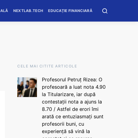
OALĂ
NEXTLAB.TECH
EDUCAȚIE FINANCIARĂ
CELE MAI CITITE ARTICOLE
Profesorul Petruț Rizea: O
profesoară a luat nota 4.90
la Titularizare, iar după
contestații nota a ajuns la
8.70 / Astfel de erori îmi
arată ce entuziasmați sunt
profesorii buni, cu
experiență să vină la