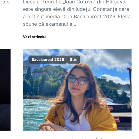
ba și
Liceului Teoretic „Ioan Cotovu” din Hârșova,
este singura elevă din județul Constanța care
a obținut media 10 la Bacalaureat 2026. Eleva
spune că examenul a…
Vezi articolul
Bacalaureat 2026
Știri