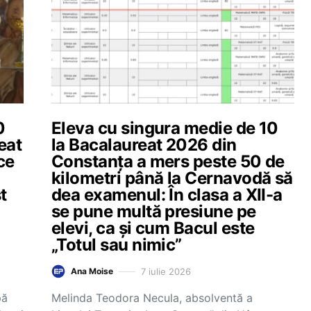
0
Eleva cu singura medie de 10
eat
la Bacalaureat 2026 din
ce
Constanța a mers peste 50 de
kilometri până la Cernavodă să
t
dea examenul: În clasa a XII-a
se pune multă presiune pe
elevi, ca și cum Bacul este
„Totul sau nimic”
7 iulie 2026
Ana Moise
pă
Melinda Teodora Necula, absolventă a