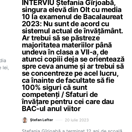
INTERVIU Ștefania Gîrjoabă,
singura elevă din Olt cu media
10 la examenul de Bacalaureat
2023: Nu sunt de acord cu
sistemul actual de învățământ.
Ar trebui să se păstreze
majoritatea materiilor până
undeva în clasa a VII-a, de
atunci copiii deja se orientează
dia
spre ceva anume și ar trebui să
lei,
se concentreze pe acel lucru,
ca înainte de facultate să fie
100% siguri că sunt
competenți / Sfaturi de
învățare pentru cei care dau
BAC-ul anul viitor
20 iulie 2023
Ștefan Lefter
Ștefania Gîrjoabă a terminat 12 ani de școală,