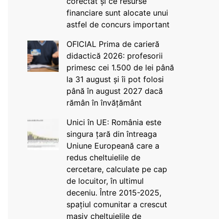
corectat și ce resurse
financiare sunt alocate unui
astfel de concurs important
OFICIAL Prima de carieră
didactică 2026: profesorii
primesc cei 1.500 de lei până
la 31 august și îi pot folosi
până în august 2027 dacă
rămân în învățământ
Unici în UE: România este
singura țară din întreaga
Uniune Europeană care a
redus cheltuielile de
cercetare, calculate pe cap
de locuitor, în ultimul
deceniu. Între 2015-2025,
spațiul comunitar a crescut
masiv cheltuielile de