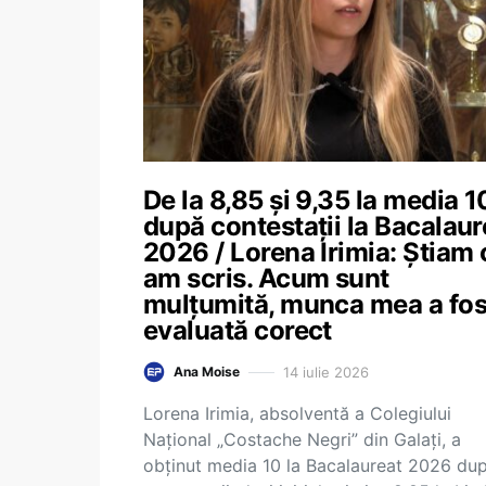
De la 8,85 și 9,35 la media 1
după contestații la Bacalaur
2026 / Lorena Irimia: Știam 
am scris. Acum sunt
mulțumită, munca mea a fos
evaluată corect
14 iulie 2026
Ana Moise
Lorena Irimia, absolventă a Colegiului
Național „Costache Negri” din Galați, a
obținut media 10 la Bacalaureat 2026 du