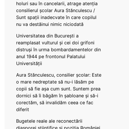
holuri sau în cancelarii, atrage atenția
consilierul școlar Aura Stănculescu /
Sunt spații inadecvate în care copilul
nu va destăinui nimic niciodată
Universitatea din București a
reamplasat vulturul și cei doi grifoni
distruși în urma bombardamentelor din
anul 1944 pe frontonul Palatului
Universității
Aura Stănculescu, consilier școlar: Este
o mare nedreptate să nu-i lăsăm pe
copii să fie așa cum sunt. Suntem prea
dornici să îi băgăm în șabloane și să-i
corectăm, să invalidăm ceea ce fac
diferit
Bugetele reale ale reconectării
diasporei științifice și poziția României