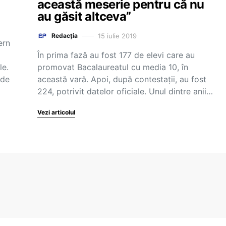
această meserie pentru că nu
au găsit altceva”
15 iulie 2019
Redacția
ern
În prima fază au fost 177 de elevi care au
le.
promovat Bacalaureatul cu media 10, în
 de
această vară. Apoi, după contestații, au fost
224, potrivit datelor oficiale. Unul dintre anii…
Vezi articolul