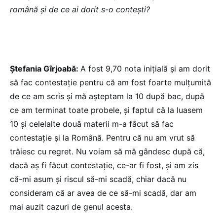
română și de ce ai dorit s-o contești?
Ștefania Gîrjoabă:
A fost 9,70 nota inițială și am dorit
să fac contestație pentru că am fost foarte mulțumită
de ce am scris și mă așteptam la 10 după bac, după
ce am terminat toate probele, și faptul că la luasem
10 și celelalte două materii m-a făcut să fac
contestație și la Română. Pentru că nu am vrut să
trăiesc cu regret. Nu voiam să mă gândesc după că,
dacă aș fi făcut contestație, ce-ar fi fost, și am zis
că-mi asum și riscul să-mi scadă, chiar dacă nu
consideram că ar avea de ce să-mi scadă, dar am
mai auzit cazuri de genul acesta.