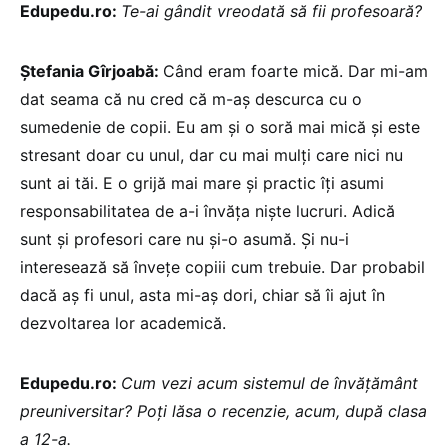
Edupedu.ro:
Te-ai gândit vreodată să fii profesoară?
Ștefania Gîrjoabă:
Când eram foarte mică. Dar mi-am
dat seama că nu cred că m-aș descurca cu o
sumedenie de copii. Eu am și o soră mai mică și este
stresant doar cu unul, dar cu mai mulți care nici nu
sunt ai tăi. E o grijă mai mare și practic îți asumi
responsabilitatea de a-i învăța niște lucruri. Adică
sunt și profesori care nu și-o asumă. Și nu-i
interesează să învețe copiii cum trebuie. Dar probabil
dacă aș fi unul, asta mi-aș dori, chiar să îi ajut în
dezvoltarea lor academică.
Edupedu.ro:
Cum vezi acum sistemul de învățământ
preuniversitar? Poți lăsa o recenzie, acum, după clasa
a 12-a.