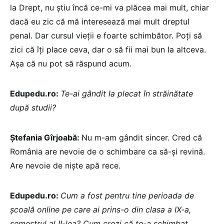
la Drept, nu știu încă ce-mi va plăcea mai mult, chiar
dacă eu zic că mă interesează mai mult dreptul
penal. Dar cursul vieții e foarte schimbător. Poți să
zici că îți place ceva, dar o să fii mai bun la altceva.
Așa că nu pot să răspund acum.
Edupedu.ro:
Te-ai gândit la plecat în străinătate
după studii?
Ștefania Gîrjoabă:
Nu m-am gândit sincer. Cred că
România are nevoie de o schimbare ca să-și revină.
Are nevoie de niște apă rece.
Edupedu.ro:
Cum a fost pentru tine perioada de
școală online pe care ai prins-o din clasa a IX-a,
semestrul al II-lea? Cum crezi că te-a schimbat