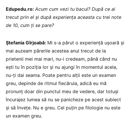
Edupedu.ro:
Acum cum vezi tu bacul? După ce ai
trecut prin el și după experiența aceasta cu trei note
de 10, cum ți se pare?
Ștefania Gîrjoabă:
Mi s-a părut o experiență ușoară și
mai auzeam părerile acestea anul trecut de la
prietenii mei mai mari, nu-i credeam, până când nu
ești tu în poziția lor și nu ajungi în momentul acela,
nu-ți dai seama. Poate pentru alții este un examen
greu, depinde de ritmul fiecăruia, adică eu mă
pronunț doar din punctul meu de vedere, dar totuși
încurajez lumea să nu se panicheze pe acest subiect
și să învețe. Nu e greu. Cel puțin pe filologie nu este
un examen greu.