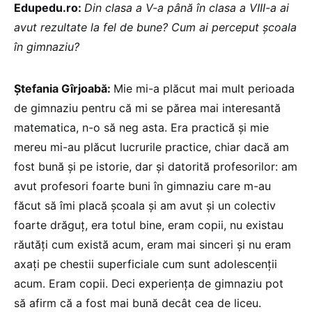
Edupedu.ro:
Din clasa a V-a până în clasa a VIII-a ai
avut rezultate la fel de bune? Cum ai perceput școala
în gimnaziu?
Ștefania Gîrjoabă:
Mie mi-a plăcut mai mult perioada
de gimnaziu pentru că mi se părea mai interesantă
matematica, n-o să neg asta. Era practică și mie
mereu mi-au plăcut lucrurile practice, chiar dacă am
fost bună și pe istorie, dar și datorită profesorilor: am
avut profesori foarte buni în gimnaziu care m-au
făcut să îmi placă școala și am avut și un colectiv
foarte drăguț, era totul bine, eram copii, nu existau
răutăți cum există acum, eram mai sinceri și nu eram
axați pe chestii superficiale cum sunt adolescenții
acum. Eram copii. Deci experiența de gimnaziu pot
să afirm că a fost mai bună decât cea de liceu.