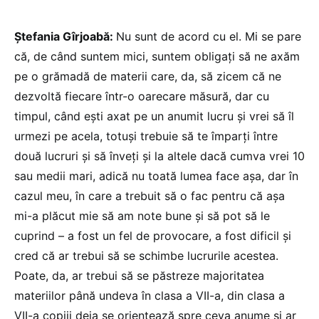
Ștefania Gîrjoabă:
Nu sunt de acord cu el. Mi se pare
că, de când suntem mici, suntem obligați să ne axăm
pe o grămadă de materii care, da, să zicem că ne
dezvoltă fiecare într-o oarecare măsură, dar cu
timpul, când ești axat pe un anumit lucru și vrei să îl
urmezi pe acela, totuși trebuie să te împarți între
două lucruri și să înveți și la altele dacă cumva vrei 10
sau medii mari, adică nu toată lumea face așa, dar în
cazul meu, în care a trebuit să o fac pentru că așa
mi-a plăcut mie să am note bune și să pot să le
cuprind – a fost un fel de provocare, a fost dificil și
cred că ar trebui să se schimbe lucrurile acestea.
Poate, da, ar trebui să se păstreze majoritatea
materiilor până undeva în clasa a VII-a, din clasa a
VII-a copiii deja se orientează spre ceva anume și ar