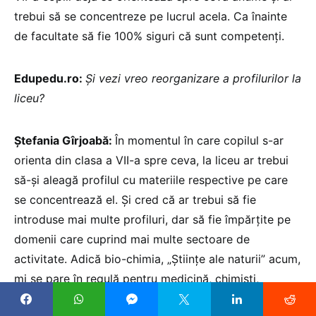
trebui să se concentreze pe lucrul acela. Ca înainte
de facultate să fie 100% siguri că sunt competenți.
Edupedu.ro:
Și vezi vreo reorganizare a profilurilor la
liceu?
Ștefania Gîrjoabă:
În momentul în care copilul s-ar
orienta din clasa a VII-a spre ceva, la liceu ar trebui
să-și aleagă profilul cu materiile respective pe care
se concentrează el. Și cred că ar trebui să fie
introduse mai multe profiluri, dar să fie împărțite pe
domenii care cuprind mai multe sectoare de
activitate. Adică bio-chimia, „Științe ale naturii” acum,
mi se pare în regulă pentru medicină, chimiști,
industrie, științe, este ceva aplicat, te ajută să te