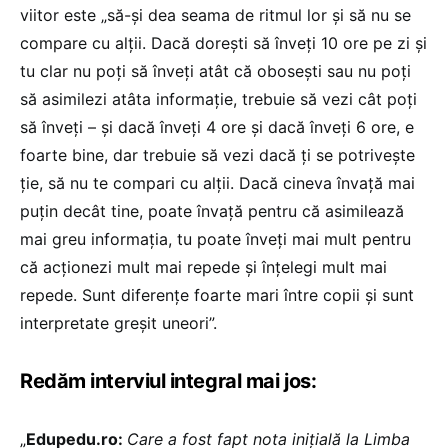
viitor este „să-și dea seama de ritmul lor și să nu se
compare cu alții. Dacă dorești să înveți 10 ore pe zi și
tu clar nu poți să înveți atât că obosești sau nu poți
să asimilezi atâta informație, trebuie să vezi cât poți
să înveți – și dacă înveți 4 ore și dacă înveți 6 ore, e
foarte bine, dar trebuie să vezi dacă ți se potrivește
ție, să nu te compari cu alții. Dacă cineva învață mai
puțin decât tine, poate învață pentru că asimilează
mai greu informația, tu poate înveți mai mult pentru
că acționezi mult mai repede și înțelegi mult mai
repede. Sunt diferențe foarte mari între copii și sunt
interpretate greșit uneori”.
Redăm interviul integral mai jos:
„
Edupedu.ro:
Care a fost fapt nota inițială la Limba