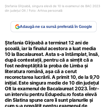
Ștefania Gîrjoabă, singura elevă de 10 la examenul de BAC 2023
din județul Olt / Foto: Arhiva personală
Adaugă-ne ca sursă preferată în Google
Ștefania Gîrjoabă a terminat 12 ani de
școală, iar la finalul acestora a luat media
10 la Bacalaureat. Asta s-a întâmplat, însă,
după contestații, pentru că a simțit că a
fost nedreptățită la proba de Limba și
literatura română, așa că a cerut
recorectarea lucrării. A primit 10, de la 9,70
inițial. Este singura medie de 10 din județul
Olt la examenul de Bacalaureat 2023. Într-
un interviu pentru Edupedu.ro fosta elevă
din Slatina spune care îi sunt planurile și
cum s-a pregătit pentru examenul de