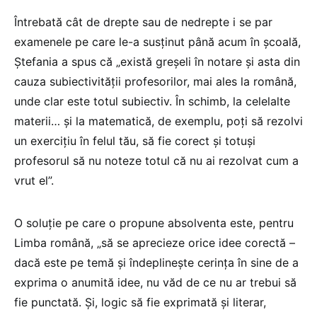
Întrebată cât de drepte sau de nedrepte i se par
examenele pe care le-a susținut până acum în școală,
Ștefania a spus că „există greșeli în notare și asta din
cauza subiectivității profesorilor, mai ales la română,
unde clar este totul subiectiv. În schimb, la celelalte
materii… și la matematică, de exemplu, poți să rezolvi
un exercițiu în felul tău, să fie corect și totuși
profesorul să nu noteze totul că nu ai rezolvat cum a
vrut el”.
O soluție pe care o propune absolventa este, pentru
Limba română, „să se aprecieze orice idee corectă –
dacă este pe temă și îndeplinește cerința în sine de a
exprima o anumită idee, nu văd de ce nu ar trebui să
fie punctată. Și, logic să fie exprimată și literar,