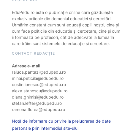
EduPedu.ro este o publicație online care găzduiește
exclusiv articole din domeniul educației și cercetării.
Urmărim constant cum sunt educați copiii noștri, cine și
cum face politicile din educație și cercetare, cine și cum
îi formează pe profesori, cât de adecvate la lumea în
care trăim sunt sistemele de educație și cercetare.
CONTACT REDACȚIE
Adrese e-mail
raluca.pantazi@edupedu.ro
mihai.peticila@edupedu.ro
costin.ionescu@edupedu.ro
alexa.stanescu@edupedu.ro
diana.ghimisi@edupedu.ro
stefan.lefter@edupedu.ro
ramona.florea@edupedu.ro
Notă de informare cu privire la prelucrarea de date
personale prin intermediul site-ului