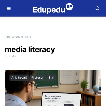
BROWSING TAG
media literacy
8 posts
AI la Școală
Profesori
Știri