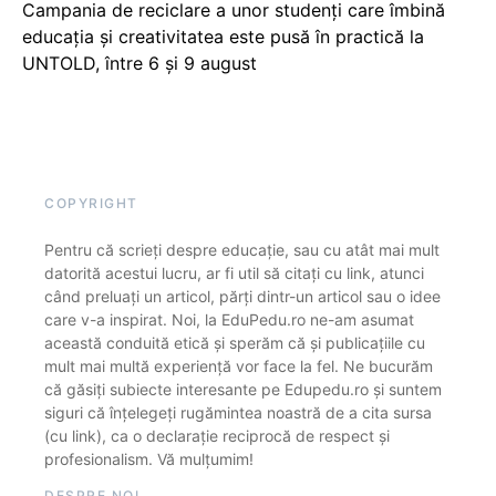
Campania de reciclare a unor studenți care îmbină
educația și creativitatea este pusă în practică la
UNTOLD, între 6 și 9 august
COPYRIGHT
Pentru că scrieți despre educație, sau cu atât mai mult
datorită acestui lucru, ar fi util să citați cu link, atunci
când preluați un articol, părți dintr-un articol sau o idee
care v-a inspirat. Noi, la EduPedu.ro ne-am asumat
această conduită etică și sperăm că și publicațiile cu
mult mai multă experiență vor face la fel. Ne bucurăm
că găsiți subiecte interesante pe Edupedu.ro și suntem
siguri că înțelegeți rugămintea noastră de a cita sursa
(cu link), ca o declarație reciprocă de respect și
profesionalism. Vă mulțumim!
DESPRE NOI