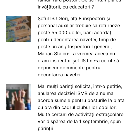
învățătorii, cu educatorii?
Șeful ISJ Gorj, alți 8 inspectori și
personal auxiliar trebuie să returneze
peste 55.000 de lei, bani acordați
pentru decontarea navetei, timp de
peste un an / Inspectorul general,
Marian Staicu: La vremea aceea nu
eram inspector șef. ISJ ne-a cerut să
depunem documente pentru
decontarea navetei
Mai mulți părinți solicită, într-o petiție,
anularea deciziei ISMB de a nu mai
acorda sumele pentru posturile la plata
cu ora din cadrul cluburilor copiilor:
Multe cercuri de activități extrașcolare
vor dispărea de la 1 septembrie, spun
părinții