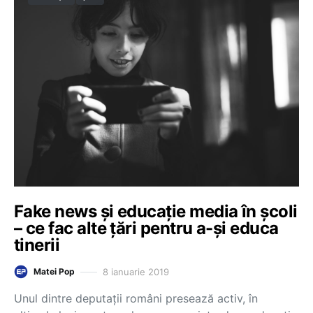
Fake news și educație media în școli
– ce fac alte țări pentru a-și educa
tinerii
8 ianuarie 2019
Matei Pop
Unul dintre deputații români presează activ, în