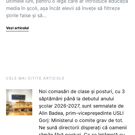
ultimele luni, pentru o lege care ar introduce educația
media în școli, așa încât elevii să învețe să filtreze
știrile false și să…
Vezi articolul
CELE MAI CITITE ARTICOLE
Noi comasări de clase și posturi, cu 3
săptămâni până la debutul anului
școlar 2026-2027, sunt semnalate de
Alin Badea, prim-vicepreședinte USLI
Gorj: Ministerul o comite grav de tot.
Ne sună directorii disperați că oamenii
rămân fără posturi. Ce se întâmplă cu