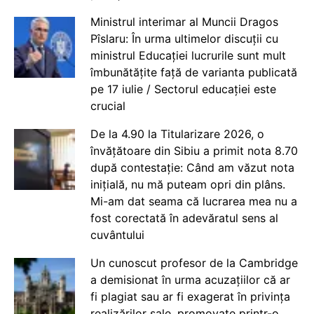
Ministrul interimar al Muncii Dragos
Pîslaru: În urma ultimelor discuții cu
ministrul Educației lucrurile sunt mult
îmbunătățite față de varianta publicată
pe 17 iulie / Sectorul educației este
crucial
De la 4.90 la Titularizare 2026, o
învățătoare din Sibiu a primit nota 8.70
după contestație: Când am văzut nota
inițială, nu mă puteam opri din plâns.
Mi-am dat seama că lucrarea mea nu a
fost corectată în adevăratul sens al
cuvântului
Un cunoscut profesor de la Cambridge
a demisionat în urma acuzațiilor că ar
fi plagiat sau ar fi exagerat în privința
realizărilor sale, promovate printr-o