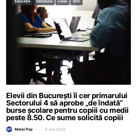
Educație
Gimnaziu
Liceu
Știri
Elevii din București îi cer primarului
Sectorului 4 să aprobe „de îndată”
burse școlare pentru copiii cu medii
peste 8.50. Ce sume solicită copiii
9 mai 2019
Matei Pop