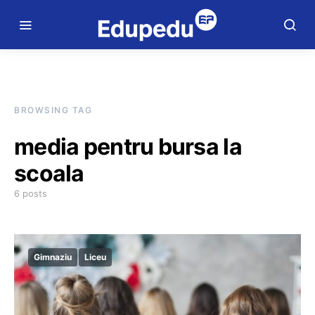
BROWSING TAG
media pentru bursa la
scoala
6 posts
Gimnaziu
Liceu