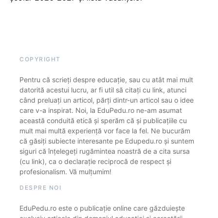
COPYRIGHT
Pentru că scrieți despre educație, sau cu atât mai mult
datorită acestui lucru, ar fi util să citați cu link, atunci
când preluați un articol, părți dintr-un articol sau o idee
care v-a inspirat. Noi, la EduPedu.ro ne-am asumat
această conduită etică și sperăm că și publicațiile cu
mult mai multă experiență vor face la fel. Ne bucurăm
că găsiți subiecte interesante pe Edupedu.ro și suntem
siguri că înțelegeți rugămintea noastră de a cita sursa
(cu link), ca o declarație reciprocă de respect și
profesionalism. Vă mulțumim!
DESPRE NOI
EduPedu.ro este o publicație online care găzduiește