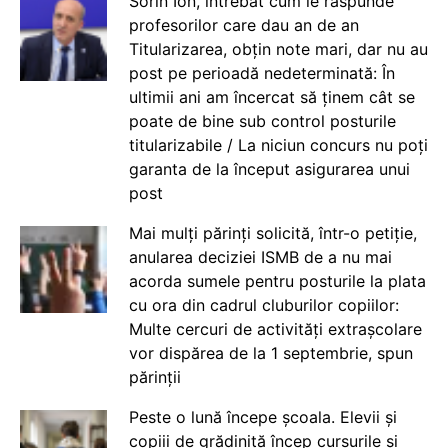
Sorin Ion, întrebat cum le răspunde
profesorilor care dau an de an
Titularizarea, obțin note mari, dar nu au
post pe perioadă nedeterminată: În
ultimii ani am încercat să ținem cât se
poate de bine sub control posturile
titularizabile / La niciun concurs nu poți
garanta de la început asigurarea unui
post
Mai mulți părinți solicită, într-o petiție,
anularea deciziei ISMB de a nu mai
acorda sumele pentru posturile la plata
cu ora din cadrul cluburilor copiilor:
Multe cercuri de activități extrașcolare
vor dispărea de la 1 septembrie, spun
părinții
Peste o lună începe școala. Elevii și
copiii de grădiniță încep cursurile și