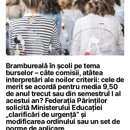
Brambureală în școli pe tema
burselor – câte comisii, atâtea
interpretări ale noilor criterii: cele de
merit se acordă pentru media 9,50
de anul trecut sau din semestrul I al
acestui an? Federația Părinților
solicită Ministerului Educației
„clarificări de urgență” și
modificarea ordinului sau un set de
norme de aplicare