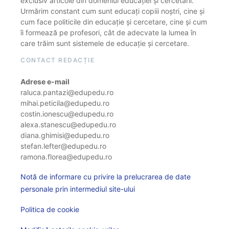
exclusiv articole din domeniul educației și cercetării.
Urmărim constant cum sunt educați copiii noștri, cine și
cum face politicile din educație și cercetare, cine și cum
îi formează pe profesori, cât de adecvate la lumea în
care trăim sunt sistemele de educație și cercetare.
CONTACT REDACȚIE
Adrese e-mail
raluca.pantazi@edupedu.ro
mihai.peticila@edupedu.ro
costin.ionescu@edupedu.ro
alexa.stanescu@edupedu.ro
diana.ghimisi@edupedu.ro
stefan.lefter@edupedu.ro
ramona.florea@edupedu.ro
Notă de informare cu privire la prelucrarea de date
personale prin intermediul site-ului
Politica de cookie