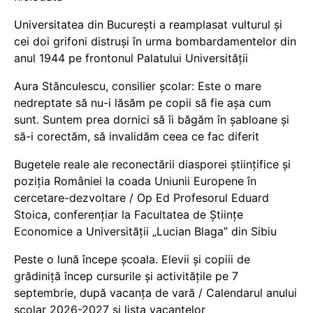
Universitatea din București a reamplasat vulturul și
cei doi grifoni distruși în urma bombardamentelor din
anul 1944 pe frontonul Palatului Universității
Aura Stănculescu, consilier școlar: Este o mare
nedreptate să nu-i lăsăm pe copii să fie așa cum
sunt. Suntem prea dornici să îi băgăm în șabloane și
să-i corectăm, să invalidăm ceea ce fac diferit
Bugetele reale ale reconectării diasporei științifice și
poziția României la coada Uniunii Europene în
cercetare-dezvoltare / Op Ed Profesorul Eduard
Stoica, conferențiar la Facultatea de Științe
Economice a Universității „Lucian Blaga” din Sibiu
Peste o lună începe școala. Elevii și copiii de
grădiniță încep cursurile și activitățile pe 7
septembrie, după vacanța de vară / Calendarul anului
școlar 2026-2027 și lista vacanțelor