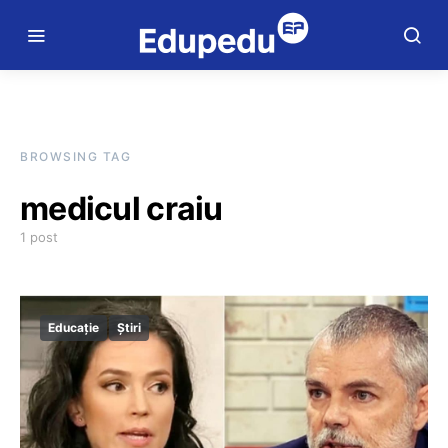
BROWSING TAG
medicul craiu
1 post
Educație
Știri