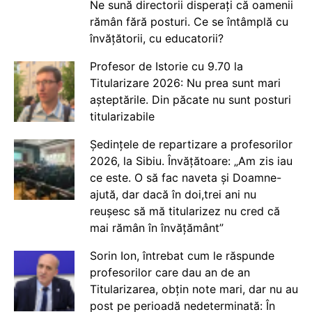
Ne sună directorii disperați că oamenii
rămân fără posturi. Ce se întâmplă cu
învățătorii, cu educatorii?
Profesor de Istorie cu 9.70 la
Titularizare 2026: Nu prea sunt mari
așteptările. Din păcate nu sunt posturi
titularizabile
Ședințele de repartizare a profesorilor
2026, la Sibiu. Învățătoare: „Am zis iau
ce este. O să fac naveta și Doamne-
ajută, dar dacă în doi,trei ani nu
reușesc să mă titularizez nu cred că
mai rămân în învățământ”
Sorin Ion, întrebat cum le răspunde
profesorilor care dau an de an
Titularizarea, obțin note mari, dar nu au
post pe perioadă nedeterminată: În