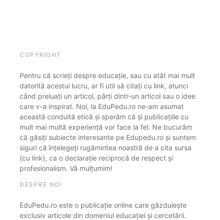
COPYRIGHT
Pentru că scrieți despre educație, sau cu atât mai mult
datorită acestui lucru, ar fi util să citați cu link, atunci
când preluați un articol, părți dintr-un articol sau o idee
care v-a inspirat. Noi, la EduPedu.ro ne-am asumat
această conduită etică și sperăm că și publicațiile cu
mult mai multă experiență vor face la fel. Ne bucurăm
că găsiți subiecte interesante pe Edupedu.ro și suntem
siguri că înțelegeți rugămintea noastră de a cita sursa
(cu link), ca o declarație reciprocă de respect și
profesionalism. Vă mulțumim!
DESPRE NOI
EduPedu.ro este o publicație online care găzduiește
exclusiv articole din domeniul educației și cercetării.