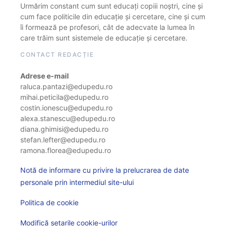
Urmărim constant cum sunt educați copiii noștri, cine și
cum face politicile din educație și cercetare, cine și cum
îi formează pe profesori, cât de adecvate la lumea în
care trăim sunt sistemele de educație și cercetare.
CONTACT REDACȚIE
Adrese e-mail
raluca.pantazi@edupedu.ro
mihai.peticila@edupedu.ro
costin.ionescu@edupedu.ro
alexa.stanescu@edupedu.ro
diana.ghimisi@edupedu.ro
stefan.lefter@edupedu.ro
ramona.florea@edupedu.ro
Notă de informare cu privire la prelucrarea de date
personale prin intermediul site-ului
Politica de cookie
Modifică setarile cookie-urilor