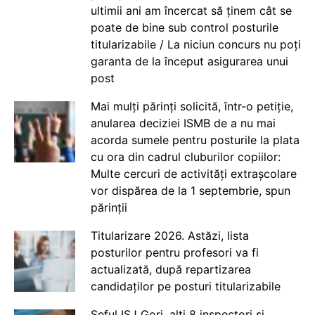
ultimii ani am încercat să ținem cât se
poate de bine sub control posturile
titularizabile / La niciun concurs nu poți
garanta de la început asigurarea unui
post
Mai mulți părinți solicită, într-o petiție,
anularea deciziei ISMB de a nu mai
acorda sumele pentru posturile la plata
cu ora din cadrul cluburilor copiilor:
Multe cercuri de activități extrașcolare
vor dispărea de la 1 septembrie, spun
părinții
Titularizare 2026. Astăzi, lista
posturilor pentru profesori va fi
actualizată, după repartizarea
candidaților pe posturi titularizabile
Șeful ISJ Gorj, alți 8 inspectori și