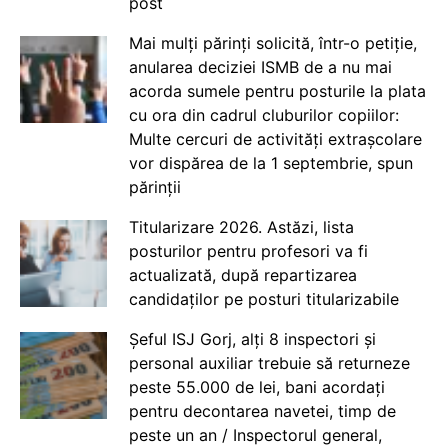
post
Mai mulți părinți solicită, într-o petiție,
anularea deciziei ISMB de a nu mai
acorda sumele pentru posturile la plata
cu ora din cadrul cluburilor copiilor:
Multe cercuri de activități extrașcolare
vor dispărea de la 1 septembrie, spun
părinții
Titularizare 2026. Astăzi, lista
posturilor pentru profesori va fi
actualizată, după repartizarea
candidaților pe posturi titularizabile
Șeful ISJ Gorj, alți 8 inspectori și
personal auxiliar trebuie să returneze
peste 55.000 de lei, bani acordați
pentru decontarea navetei, timp de
peste un an / Inspectorul general,