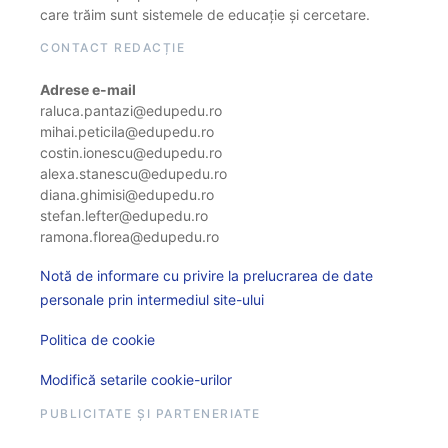
care trăim sunt sistemele de educație și cercetare.
CONTACT REDACȚIE
Adrese e-mail
raluca.pantazi@edupedu.ro
mihai.peticila@edupedu.ro
costin.ionescu@edupedu.ro
alexa.stanescu@edupedu.ro
diana.ghimisi@edupedu.ro
stefan.lefter@edupedu.ro
ramona.florea@edupedu.ro
Notă de informare cu privire la prelucrarea de date
personale prin intermediul site-ului
Politica de cookie
Modifică setarile cookie-urilor
PUBLICITATE ȘI PARTENERIATE