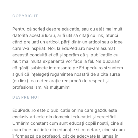
COPYRIGHT
Pentru că scrieți despre educație, sau cu atât mai mult
datorită acestui lucru, ar fi util să citați cu link, atunci
când preluați un articol, părți dintr-un articol sau o idee
care v-a inspirat. Noi, la EduPedu.ro ne-am asumat
această conduită etică și sperăm că și publicațiile cu
mult mai multă experiență vor face la fel. Ne bucurăm
că găsiți subiecte interesante pe Edupedu.ro și suntem
siguri că înțelegeți rugămintea noastră de a cita sursa
(cu link), ca o declarație reciprocă de respect și
profesionalism. Vă mulțumim!
DESPRE NOI
EduPedu.ro este o publicație online care găzduiește
exclusiv articole din domeniul educației și cercetării.
Urmărim constant cum sunt educați copiii noștri, cine și
cum face politicile din educație și cercetare, cine și cum
îi formează pe profesori, cât de adecvate la lumea în