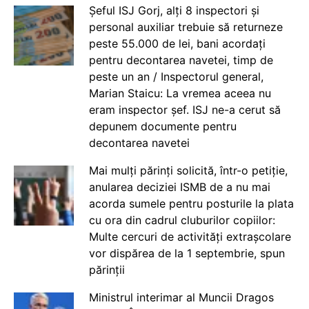
Șeful ISJ Gorj, alți 8 inspectori și
personal auxiliar trebuie să returneze
peste 55.000 de lei, bani acordați
pentru decontarea navetei, timp de
peste un an / Inspectorul general,
Marian Staicu: La vremea aceea nu
eram inspector șef. ISJ ne-a cerut să
depunem documente pentru
decontarea navetei
Mai mulți părinți solicită, într-o petiție,
anularea deciziei ISMB de a nu mai
acorda sumele pentru posturile la plata
cu ora din cadrul cluburilor copiilor:
Multe cercuri de activități extrașcolare
vor dispărea de la 1 septembrie, spun
părinții
Ministrul interimar al Muncii Dragos