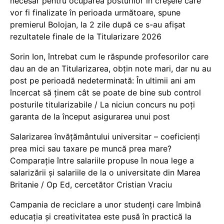
necesar pentru ocuparea posturilor în creșele care
vor fi finalizate în perioada următoare, spune
premierul Bolojan, la 2 zile după ce s-au afișat
rezultatele finale de la Titularizare 2026
Sorin Ion, întrebat cum le răspunde profesorilor care
dau an de an Titularizarea, obțin note mari, dar nu au
post pe perioadă nedeterminată: În ultimii ani am
încercat să ținem cât se poate de bine sub control
posturile titularizabile / La niciun concurs nu poți
garanta de la început asigurarea unui post
Salarizarea învățământului universitar – coeficienți
prea mici sau taxare pe muncă prea mare?
Comparație între salariile propuse în noua lege a
salarizării și salariile de la o universitate din Marea
Britanie / Op Ed, cercetător Cristian Vraciu
Campania de reciclare a unor studenți care îmbină
educația și creativitatea este pusă în practică la