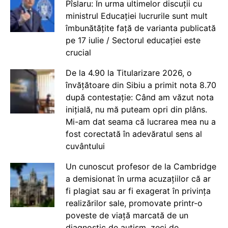
Pîslaru: În urma ultimelor discuții cu
ministrul Educației lucrurile sunt mult
îmbunătățite față de varianta publicată
pe 17 iulie / Sectorul educației este
crucial
De la 4.90 la Titularizare 2026, o
învățătoare din Sibiu a primit nota 8.70
după contestație: Când am văzut nota
inițială, nu mă puteam opri din plâns.
Mi-am dat seama că lucrarea mea nu a
fost corectată în adevăratul sens al
cuvântului
Un cunoscut profesor de la Cambridge
a demisionat în urma acuzațiilor că ar
fi plagiat sau ar fi exagerat în privința
realizărilor sale, promovate printr-o
poveste de viață marcată de un
diagnostic de autism, zeci de