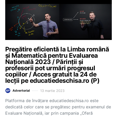
Pregătire eficientă la Limba română
și Matematică pentru Evaluarea
Națională 2023 / Părinții și
profesorii pot urmări progresul
copiilor / Acces gratuit la 24 de
lecții pe educatiedeschisa.ro (P)
13 martie 2023
Advertorial
Platforma de învățare educatiedeschisa.ro este
dedicată celor care se pregătesc pentru examenul de
Evaluare Națională, iar prin campania „Oferă