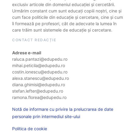
exclusiv articole din domeniul educației și cercetării.
Urmărim constant cum sunt educați copiii noștri, cine și
cum face politicile din educație și cercetare, cine și cum
îi formează pe profesori, cât de adecvate la lumea în
care trăim sunt sistemele de educație și cercetare.
CONTACT REDACȚIE
Adrese e-mail
raluca.pantazi@edupedu.ro
mihai.peticila@edupedu.ro
costin.ionescu@edupedu.ro
alexa.stanescu@edupedu.ro
diana.ghimisi@edupedu.ro
stefan.lefter@edupedu.ro
ramona.florea@edupedu.ro
Notă de informare cu privire la prelucrarea de date
personale prin intermediul site-ului
Politica de cookie