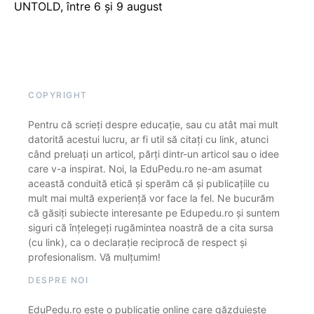
UNTOLD, între 6 și 9 august
COPYRIGHT
Pentru că scrieți despre educație, sau cu atât mai mult
datorită acestui lucru, ar fi util să citați cu link, atunci
când preluați un articol, părți dintr-un articol sau o idee
care v-a inspirat. Noi, la EduPedu.ro ne-am asumat
această conduită etică și sperăm că și publicațiile cu
mult mai multă experiență vor face la fel. Ne bucurăm
că găsiți subiecte interesante pe Edupedu.ro și suntem
siguri că înțelegeți rugămintea noastră de a cita sursa
(cu link), ca o declarație reciprocă de respect și
profesionalism. Vă mulțumim!
DESPRE NOI
EduPedu.ro este o publicație online care găzduiește