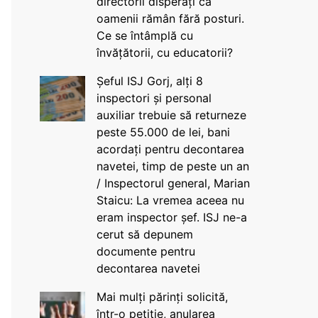
directorii disperați că
oamenii rămân fără posturi.
Ce se întâmplă cu
învățătorii, cu educatorii?
Șeful ISJ Gorj, alți 8
inspectori și personal
auxiliar trebuie să returneze
peste 55.000 de lei, bani
acordați pentru decontarea
navetei, timp de peste un an
/ Inspectorul general, Marian
Staicu: La vremea aceea nu
eram inspector șef. ISJ ne-a
cerut să depunem
documente pentru
decontarea navetei
Mai mulți părinți solicită,
într-o petiție, anularea