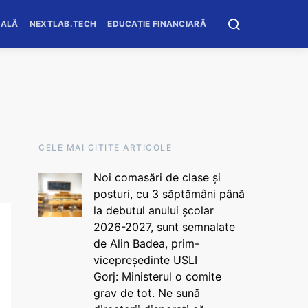
OALĂ
NEXTLAB.TECH
EDUCAȚIE FINANCIARĂ
CELE MAI CITITE ARTICOLE
Noi comasări de clase și
posturi, cu 3 săptămâni până
la debutul anului școlar
2026-2027, sunt semnalate
de Alin Badea, prim-
vicepreședinte USLI
Gorj: Ministerul o comite
grav de tot. Ne sună