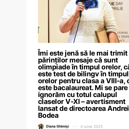
Îmi este jenă să le mai trimit
părinţilor mesaje că sunt
olimpiade în timpul orelor, c
este test de bilingv în timpul
orelor pentru clasa a VIII-a, 
este bacalaureat. Mi se pare
ignorăm cu totul calupul
claselor V-XI – avertisment
lansat de directoarea Andre
Bodea
4 iunie 2025
Diana Ghimiși