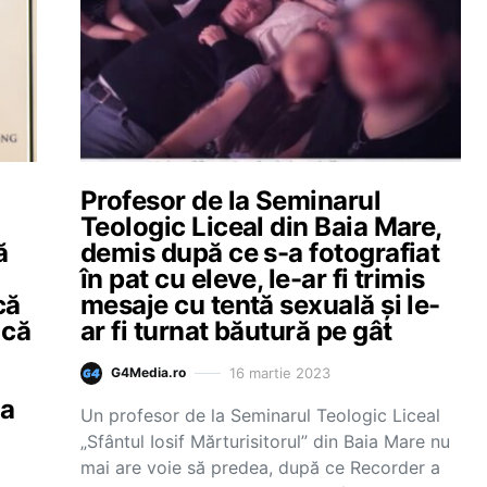
Profesor de la Seminarul
Teologic Liceal din Baia Mare,
ă
demis după ce s-a fotografiat
în pat cu eleve, le-ar fi trimis
că
mesaje cu tentă sexuală şi le-
 că
ar fi turnat băutură pe gât
16 martie 2023
G4Media.ro
ia
Un profesor de la Seminarul Teologic Liceal
„Sfântul Iosif Mărturisitorul” din Baia Mare nu
mai are voie să predea, după ce Recorder a