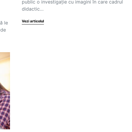
public o investigație cu imagini în care cadrul
didactic…
Vezi articolul
ă le
ade