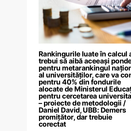
Rankingurile luate în calcul 
trebui să aibă aceeași pond
pentru metarankingul națio
al universităților, care va co
pentru 40% din fondurile
alocate de Ministerul Educaț
pentru cercetarea universit
– proiecte de metodologii /
Daniel David, UBB: Demers
promițător, dar trebuie
corectat