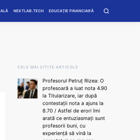
OALĂ
NEXTLAB.TECH
EDUCAȚIE FINANCIARĂ
CELE MAI CITITE ARTICOLE
Profesorul Petruț Rizea: O
profesoară a luat nota 4.90
la Titularizare, iar după
contestații nota a ajuns la
8.70 / Astfel de erori îmi
arată ce entuziasmați sunt
profesorii buni, cu
experiență să vină la