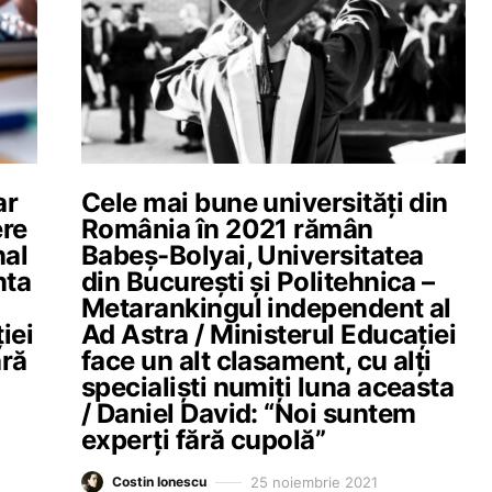
ar
Cele mai bune universități din
ere
România în 2021 rămân
nal
Babeș-Bolyai, Universitatea
nta
din București și Politehnica –
Metarankingul independent al
iei
Ad Astra / Ministerul Educației
ară
face un alt clasament, cu alți
specialiști numiți luna aceasta
/ Daniel David: “Noi suntem
experți fără cupolă”
25 noiembrie 2021
Costin Ionescu