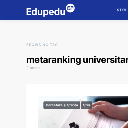
ȘTIRI
BROWSING TAG
metaranking universita
2 posts
Cercetare și Știință
Știri