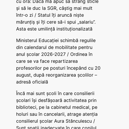
cu ora: Dacă mă apuc să strâng sticle
și să le duc la SGR, câștig mai mult
într-o zi / Statul îți aruncă niște
mărunțiș și îți cere să-i spui „salariu”.
Asta este umilință instituționalizată
Ministerul Educației schimbă regulile
din calendarul de mobilitate pentru
anul școlar 2026-2027 / Ordinea în
care se va face repartizarea
profesorilor pe posturi începând cu 20
august, după reorganizarea școlilor –
adresă oficială
Încă mai sunt școli în care consilierii
școlari își desfășoară activitatea prin
biblioteci, pe la cabinetul medical, pe
holuri sau în cancelarii, atrage atenția
consilierul școlar Aura Stănculescu /
Sunt spații inadecvate în care copilul