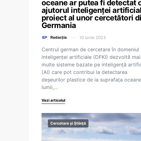
oceane ar putea fi detectat 
ajutorul inteligenței artificia
proiect al unor cercetători d
Germania
10 iunie 2023
Redacția
Centrul german de cercetare în domeniul
inteligenţei artificiale (DFKI) dezvoltă mai
multe sisteme bazate pe inteligenţă artifi
(AI) care pot contribui la detectarea
deşeurilor plastice de la suprafaţa oceane
lumii,…
Vezi articolul
Cercetare și Știință