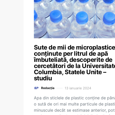
Sute de mii de microplastic
conținute per litrul de apă
îmbuteliată, descoperite de
cercetători de la Universita
Columbia, Statele Unite –
studiu
13 ianuarie 2024
Redacția
Apa din sticlele de plastic conţine de pân
o sută de ori mai multe particule de plast
minuscule decât se estimase anterior, potr