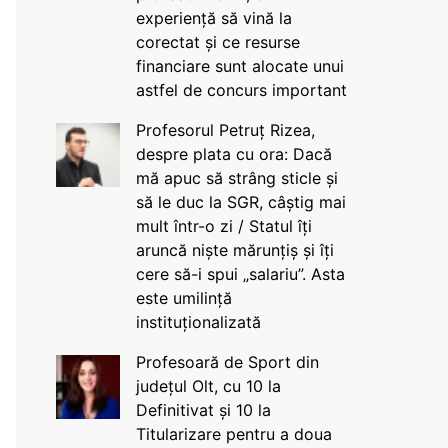
experiență să vină la
corectat și ce resurse
financiare sunt alocate unui
astfel de concurs important
Profesorul Petruț Rizea,
despre plata cu ora: Dacă
mă apuc să strâng sticle și
să le duc la SGR, câștig mai
mult într-o zi / Statul îți
aruncă niște mărunțiș și îți
cere să-i spui „salariu”. Asta
este umilință
instituționalizată
Profesoară de Sport din
județul Olt, cu 10 la
Definitivat și 10 la
Titularizare pentru a doua