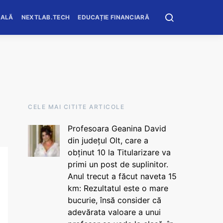
OALĂ
NEXTLAB.TECH
EDUCAȚIE FINANCIARĂ
CELE MAI CITITE ARTICOLE
Profesoara Geanina David
din județul Olt, care a
obținut 10 la Titularizare va
primi un post de suplinitor.
Anul trecut a făcut naveta 15
km: Rezultatul este o mare
bucurie, însă consider că
adevărata valoare a unui