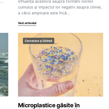
a…
influenţa acestora asupra formării norilor
cumulus şi impactul lor negativ asupra climei,
a cărui amploare este încă…
Vezi articolul
Cercetare și Știință
Microplastice găsite în