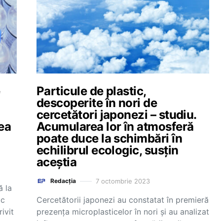
e
Particule de plastic,
descoperite în nori de
cercetători japonezi – studiu.
tea
Acumularea lor în atmosferă
poate duce la schimbări în
echilibrul ecologic, susțin
aceștia
7 octombrie 2023
Redacția
ă la
ic
Cercetătorii japonezi au constatat în premieră
ivit
prezenţa microplasticelor în nori şi au analizat