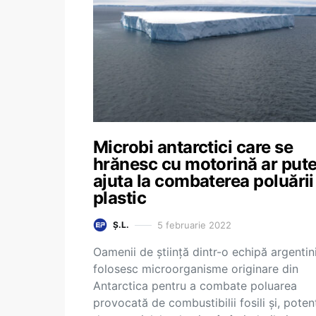
Microbi antarctici care se
hrănesc cu motorină ar put
ajuta la combaterea poluării
plastic
5 februarie 2022
Ș.L.
Oamenii de ştiinţă dintr-o echipă argentin
folosesc microorganisme originare din
Antarctica pentru a combate poluarea
provocată de combustibilii fosili şi, potenţ