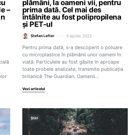
cu
plămâni, la oameni vii, pentru
le –
prima dată. Cel mai des
in
întâlnite au fost polipropilena
și PET-ul
9 aprilie 2022
Ștefan Lefter
Pentru prima dată, s-a descoperit o poluare
cu microplastice în plămânii unor oameni în
cială
viață. Particulele au fost găsite în aproape
toate probele analizate, transmite publicația
lor
britanică The Guardian. Oamenii…
Vezi articolul
Știri