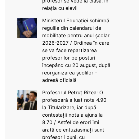
profesor se vede la clasă, în
relația cu elevii
Ministerul Educației schimbă
regulile din calendarul de
mobilitate pentru anul școlar
2026-2027 / Ordinea în care
se va face repartizarea
profesorilor pe posturi
începând cu 20 august, după
reorganizarea școlilor -
adresă oficială
Profesorul Petruț Rizea: O
profesoară a luat nota 4.90
la Titularizare, iar după
contestații nota a ajuns la
8.70 / Astfel de erori îmi
arată ce entuziasmați sunt
profesorii buni, cu