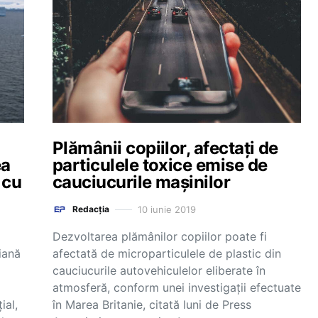
Plămânii copiilor, afectați de
ea
particulele toxice emise de
 cu
cauciucurile mașinilor
10 iunie 2019
Redacția
Dezvoltarea plămânilor copiilor poate fi
iană
afectată de microparticulele de plastic din
cauciucurile autovehiculelor eliberate în
atmosferă, conform unei investigaţii efectuate
ial,
în Marea Britanie, citată luni de Press