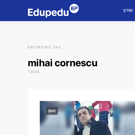
ȘTIRI
BROWSING TAG
mihai cornescu
1 post
Știri