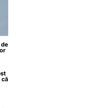
 de
or
ost
 că