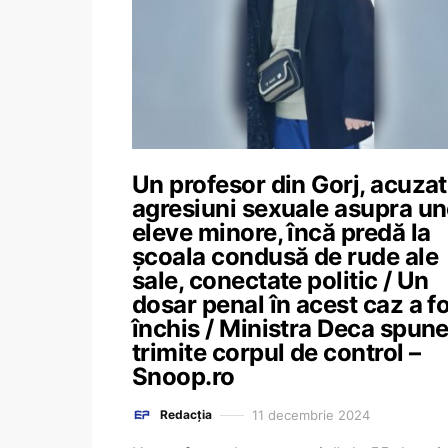
Un profesor din Gorj, acuzat
agresiuni sexuale asupra un
eleve minore, încă predă la
școala condusă de rude ale
sale, conectate politic / Un
dosar penal în acest caz a f
închis / Ministra Deca spune
trimite corpul de control –
Snoop.ro
11 decembrie 2024
Redacția