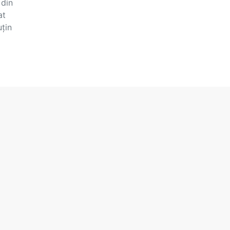
 din
at
uțin