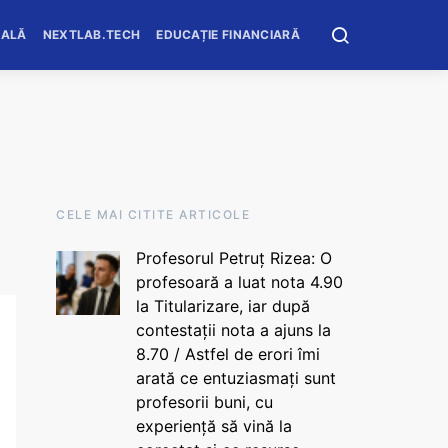
OALĂ
NEXTLAB.TECH
EDUCAȚIE FINANCIARĂ
CELE MAI CITITE ARTICOLE
Profesorul Petruț Rizea: O
profesoară a luat nota 4.90
la Titularizare, iar după
contestații nota a ajuns la
8.70 / Astfel de erori îmi
arată ce entuziasmați sunt
profesorii buni, cu
experiență să vină la