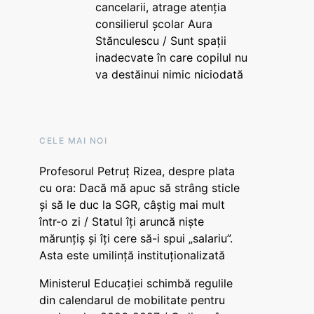
cancelarii, atrage atenția
consilierul școlar Aura
Stănculescu / Sunt spații
inadecvate în care copilul nu
va destăinui nimic niciodată
CELE MAI NOI
Profesorul Petruț Rizea, despre plata
cu ora: Dacă mă apuc să strâng sticle
și să le duc la SGR, câștig mai mult
într-o zi / Statul îți aruncă niște
mărunțiș și îți cere să-i spui „salariu”.
Asta este umilință instituționalizată
Ministerul Educației schimbă regulile
din calendarul de mobilitate pentru