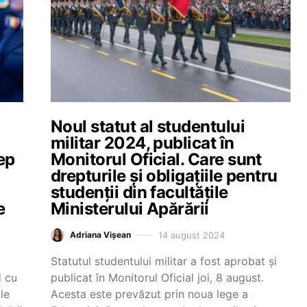
Noul statut al studentului
militar 2024, publicat în
ep
Monitorul Oficial. Care sunt
drepturile și obligațiile pentru
studenții din facultățile
e
Ministerului Apărării
14 august 2024
Adriana Vișean
Statutul studentului militar a fost aprobat și
d cu
publicat în Monitorul Oficial joi, 8 august.
le
Acesta este prevăzut prin noua lege a