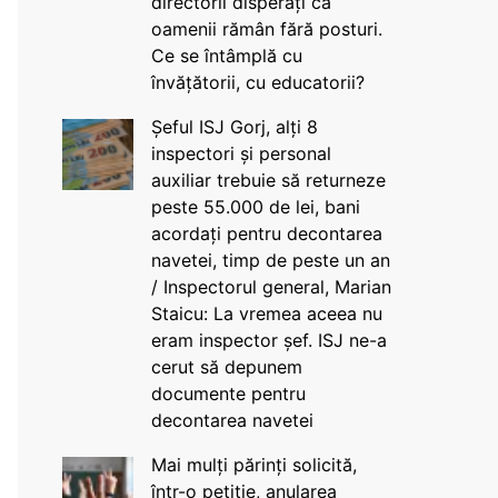
directorii disperați că
oamenii rămân fără posturi.
Ce se întâmplă cu
învățătorii, cu educatorii?
Șeful ISJ Gorj, alți 8
inspectori și personal
auxiliar trebuie să returneze
peste 55.000 de lei, bani
acordați pentru decontarea
navetei, timp de peste un an
/ Inspectorul general, Marian
Staicu: La vremea aceea nu
eram inspector șef. ISJ ne-a
cerut să depunem
documente pentru
decontarea navetei
Mai mulți părinți solicită,
într-o petiție, anularea