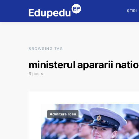
ȘTIRI
BROWSING TAG
ministerul apararii nati
6 posts
Admitere liceu