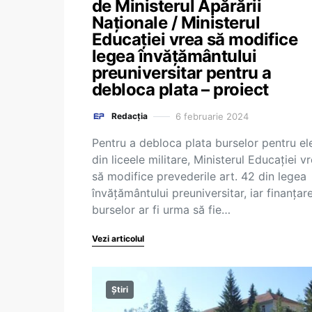
de Ministerul Apărării
Naționale / Ministerul
Educației vrea să modifice
legea învățământului
preuniversitar pentru a
debloca plata – proiect
6 februarie 2024
Redacția
Pentru a debloca plata burselor pentru ele
din liceele militare, Ministerul Educației v
să modifice prevederile art. 42 din legea
învățământului preuniversitar, iar finanțar
burselor ar fi urma să fie…
Vezi articolul
Știri