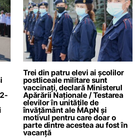
Trei din patru elevi ai școlilor
i
postliceale militare sunt
vaccinați, declară Ministerul
22-
Apărării Naționale / Testarea
elevilor în unitățile de
i
învățământ ale MApN și
motivul pentru care doar o
parte dintre acestea au fost în
vacanță