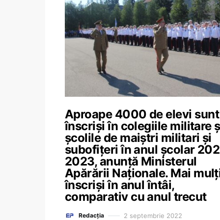
Aproape 4000 de elevi sunt
înscriși în colegiile militare ș
școlile de maiștri militari și
subofițeri în anul școlar 20
2023, anunță Ministerul
Apărării Naționale. Mai mulț
înscriși în anul întâi,
comparativ cu anul trecut
2 septembrie 2022
Redacția