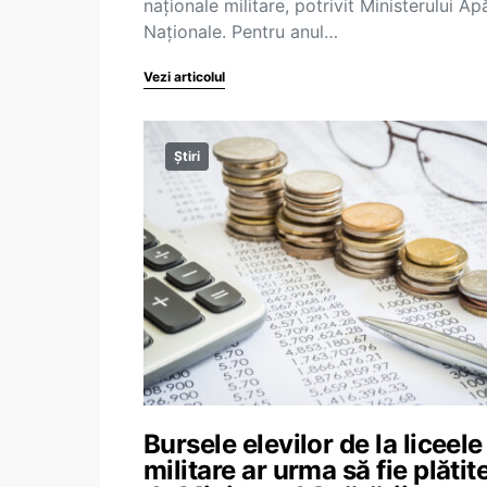
naționale militare, potrivit Ministerului Apă
Naționale. Pentru anul…
Vezi articolul
Știri
Bursele elevilor de la liceele
militare ar urma să fie plătit