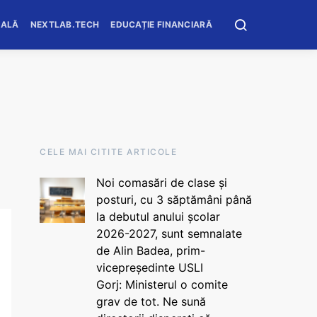
OALĂ
NEXTLAB.TECH
EDUCAȚIE FINANCIARĂ
CELE MAI CITITE ARTICOLE
Noi comasări de clase și
posturi, cu 3 săptămâni până
la debutul anului școlar
2026-2027, sunt semnalate
de Alin Badea, prim-
vicepreședinte USLI
Gorj: Ministerul o comite
grav de tot. Ne sună