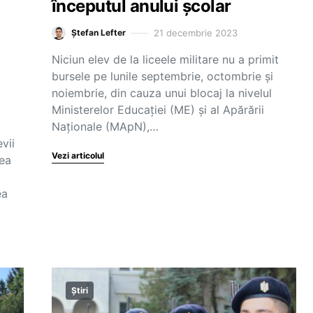
începutul anului școlar
21 decembrie 2023
Ștefan Lefter
Niciun elev de la liceele militare nu a primit
bursele pe lunile septembrie, octombrie și
noiembrie, din cauza unui blocaj la nivelul
Ministerelor Educației (ME) și al Apărării
Naționale (MApN),…
vii
Vezi articolul
rea
ea
Știri