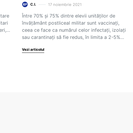
17 noiembrie 2021
C.I.
itare
Între 70% și 75% dintre elevii unităților de
itari
învățământ postliceal militar sunt vaccinați,
eri,…
ceea ce face ca numărul celor infectați, izolați
sau carantinați să fie redus, în limita a 2-5%…
Vezi articolul