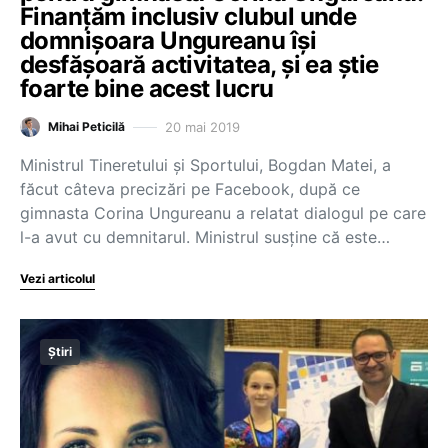
Finanțăm inclusiv clubul unde
domnișoara Ungureanu își
desfășoară activitatea, și ea știe
foarte bine acest lucru
20 mai 2019
Mihai Peticilă
Ministrul Tineretului și Sportului, Bogdan Matei, a
făcut câteva precizări pe Facebook, după ce
gimnasta Corina Ungureanu a relatat dialogul pe care
l-a avut cu demnitarul. Ministrul susține că este…
Vezi articolul
Știri