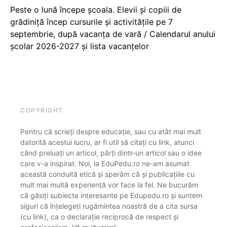
Peste o lună începe școala. Elevii și copiii de
grădiniță încep cursurile și activitățile pe 7
septembrie, după vacanța de vară / Calendarul anului
școlar 2026-2027 și lista vacanțelor
COPYRIGHT
Pentru că scrieți despre educație, sau cu atât mai mult
datorită acestui lucru, ar fi util să citați cu link, atunci
când preluați un articol, părți dintr-un articol sau o idee
care v-a inspirat. Noi, la EduPedu.ro ne-am asumat
această conduită etică și sperăm că și publicațiile cu
mult mai multă experiență vor face la fel. Ne bucurăm
că găsiți subiecte interesante pe Edupedu.ro și suntem
siguri că înțelegeți rugămintea noastră de a cita sursa
(cu link), ca o declarație reciprocă de respect și