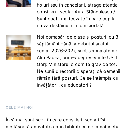
holuri sau în cancelarii, atrage atenția
consilierul școlar Aura Stănculescu /
Sunt spații inadecvate în care copilul
nu va destăinui nimic niciodată
Noi comasări de clase și posturi, cu 3
săptămâni până la debutul anului
școlar 2026-2027, sunt semnalate de
Alin Badea, prim-vicepreședinte USLI
Gorj: Ministerul o comite grav de tot.
Ne sună directorii disperați că oamenii
rămân fără posturi. Ce se întâmplă cu
învățătorii, cu educatorii?
CELE MAI NOI
Încă mai sunt școli în care consilierii școlari își
desfășoară activitatea prin biblioteci, pe la cabinetul