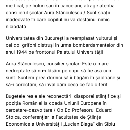
medical, pe holuri sau în cancelarii, atrage atenția
consilierul școlar Aura Stănculescu / Sunt spații
inadecvate în care copilul nu va destăinui nimic
niciodată
Universitatea din București a reamplasat vulturul și
cei doi grifoni distruși în urma bombardamentelor din
anul 1944 pe frontonul Palatului Universității
Aura Stănculescu, consilier școlar: Este o mare
nedreptate să nu-i lăsăm pe copii să fie așa cum
sunt. Suntem prea dornici să îi băgăm în șabloane și
să-i corectăm, să invalidăm ceea ce fac diferit
Bugetele reale ale reconectării diasporei științifice și
poziția României la coada Uniunii Europene în
cercetare-dezvoltare / Op Ed Profesorul Eduard
Stoica, conferențiar la Facultatea de Științe
Economice a Universității „Lucian Blaga” din Sibiu