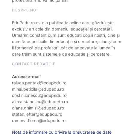
profesionalism. Vă mulțumim!
DESPRE NOI
EduPedu.ro este o publicație online care găzduiește
exclusiv articole din domeniul educației și cercetării.
Urmărim constant cum sunt educați copiii noștri, cine și
cum face politicile din educație și cercetare, cine și cum
îi formează pe profesori, cât de adecvate la lumea în
care trăim sunt sistemele de educație și cercetare.
CONTACT REDACȚIE
Adrese e-mail
raluca.pantazi@edupedu.ro
mihai.peticila@edupedu.ro
costin.ionescu@edupedu.ro
alexa.stanescu@edupedu.ro
diana.ghimisi@edupedu.ro
stefan.lefter@edupedu.ro
ramona.florea@edupedu.ro
Notă de informare cu privire la prelucrarea de date