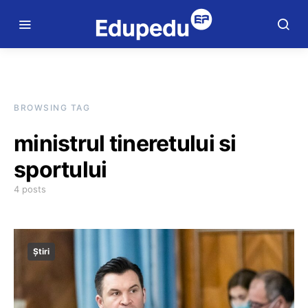
BROWSING TAG
ministrul tineretului si
sportului
4 posts
Știri