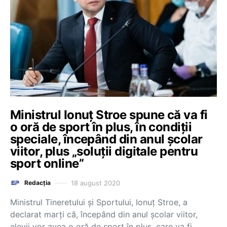
Ministrul Ionuț Stroe spune că va fi
o oră de sport în plus, în condiții
speciale, începând din anul școlar
viitor, plus „soluții digitale pentru
sport online”
18 august 2020
Redacția
Ministrul Tineretului şi Sportului, Ionuţ Stroe, a
declarat marţi că, începând din anul şcolar viitor,
elevii vor avea o oră de sport în plus, care va fi