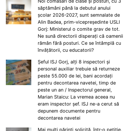
Noi comasări de clase și posturi, cu 3
săptămâni până la debutul anului
școlar 2026-2027, sunt semnalate de
Alin Badea, prim-vicepreședinte USLI
Gorj: Ministerul o comite grav de tot.
Ne sună directorii disperați că oamenii
rămân fără posturi. Ce se întâmplă cu
învățătorii, cu educatorii?
Șeful ISJ Gorj, alți 8 inspectori și
personal auxiliar trebuie să returneze
peste 55.000 de lei, bani acordați
pentru decontarea navetei, timp de
peste un an / Inspectorul general,
Marian Staicu: La vremea aceea nu
eram inspector șef. ISJ ne-a cerut să
depunem documente pentru
decontarea navetei
Mai mulți părinți solicită, într-o petiție,