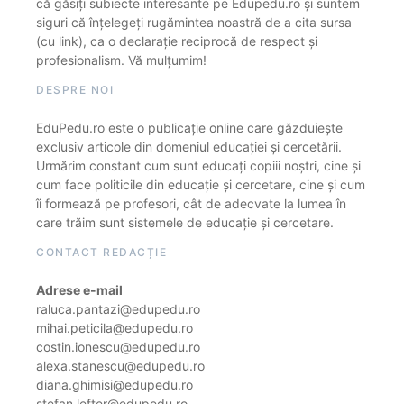
că găsiți subiecte interesante pe Edupedu.ro și suntem
siguri că înțelegeți rugămintea noastră de a cita sursa
(cu link), ca o declarație reciprocă de respect și
profesionalism. Vă mulțumim!
DESPRE NOI
EduPedu.ro este o publicație online care găzduiește
exclusiv articole din domeniul educației și cercetării.
Urmărim constant cum sunt educați copiii noștri, cine și
cum face politicile din educație și cercetare, cine și cum
îi formează pe profesori, cât de adecvate la lumea în
care trăim sunt sistemele de educație și cercetare.
CONTACT REDACȚIE
Adrese e-mail
raluca.pantazi@edupedu.ro
mihai.peticila@edupedu.ro
costin.ionescu@edupedu.ro
alexa.stanescu@edupedu.ro
diana.ghimisi@edupedu.ro
stefan.lefter@edupedu.ro