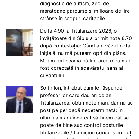
diagnostic de autism, zeci de
maratoane parcurse și milioane de lire
strânse în scopuri caritabile
De la 4.90 la Titularizare 2026, o
învățătoare din Sibiu a primit nota 8.70
după contestație: Când am văzut nota
inițială, nu mă puteam opri din plâns.
Mi-am dat seama că lucrarea mea nu a
fost corectată în adevăratul sens al
cuvântului
Sorin Ion, întrebat cum le răspunde
profesorilor care dau an de an
Titularizarea, obțin note mari, dar nu au
post pe perioadă nedeterminată: În
ultimii ani am încercat să ținem cât se
poate de bine sub control posturile
titularizabile / La niciun concurs nu poți