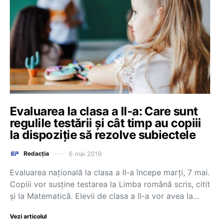
Evaluarea la clasa a II-a: Care sunt
regulile testării și cât timp au copiii
la dispoziție să rezolve subiectele
6 mai 2019
Redacția
Evaluarea națională la clasa a II-a începe marți, 7 mai.
Copiii vor susține testarea la Limba română scris, citit
și la Matematică. Elevii de clasa a II-a vor avea la…
Vezi articolul