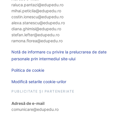
raluca.pantazi@edupedu.ro
mihai.peticila@edupedu.ro
costin.ionescu@edupedu.ro
alexa.stanescu@edupedu.ro
diana.ghimisi@edupedu.ro
stefan.lefter@edupedu.ro
ramona.florea@edupedu.ro
Notă de informare cu privire la prelucrarea de date
personale prin intermediul site-ului
Politica de cookie
Modifică setarile cookie-urilor
PUBLICITATE ȘI PARTENERIATE
Adresă de e-mail
comunicare@edupedu.ro