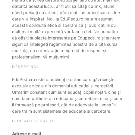
datorită acestui lucru, ar fi util să citați cu link, atunci
când preluați un articol, părți dintr-un articol sau o idee
care v-a inspirat. Noi, la EduPedu.ro ne-am asumat
această conduită etică și sperăm că și publicațiile cu
mult mai multă experiență vor face la fel. Ne bucurăm
că găsiți subiecte interesante pe Edupedu.ro și suntem
siguri că înțelegeți rugămintea noastră de a cita sursa
(cu link), ca o declarație reciprocă de respect și
profesionalism. Vă mulțumim!
DESPRE NOI
EduPedu.ro este o publicație online care găzduiește
exclusiv articole din domeniul educației și cercetării.
Urmărim constant cum sunt educați copiii noștri, cine și
cum face politicile din educație și cercetare, cine și cum
îi formează pe profesori, cât de adecvate la lumea în
care trăim sunt sistemele de educație și cercetare.
CONTACT REDACȚIE
Adrese e-mail