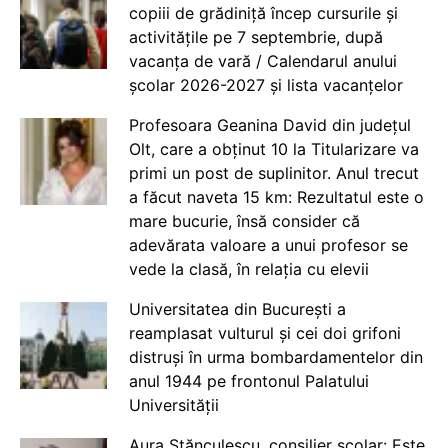
copiii de grădiniță încep cursurile și
activitățile pe 7 septembrie, după
vacanța de vară / Calendarul anului
școlar 2026-2027 și lista vacanțelor
Profesoara Geanina David din județul
Olt, care a obținut 10 la Titularizare va
primi un post de suplinitor. Anul trecut
a făcut naveta 15 km: Rezultatul este o
mare bucurie, însă consider că
adevărata valoare a unui profesor se
vede la clasă, în relația cu elevii
Universitatea din București a
reamplasat vulturul și cei doi grifoni
distruși în urma bombardamentelor din
anul 1944 pe frontonul Palatului
Universității
Aura Stănculescu, consilier școlar: Este