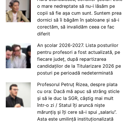
o mare nedreptate să nu-i lăsăm pe
copii să fie așa cum sunt. Suntem prea
dornici să îi băgăm în șabloane și să-i
corectăm, să invalidăm ceea ce fac
diferit
An școlar 2026-2027. Lista posturilor
pentru profesori a fost actualizată, pe
fiecare județ, după repartizarea
candidaților de la Titularizare 2026 pe
posturi pe perioadă nedeterminată
Profesorul Petruț Rizea, despre plata
cu ora: Dacă mă apuc să strâng sticle
și să le duc la SGR, câștig mai mult
într-o zi / Statul îți aruncă niște
mărunțiș și îți cere să-i spui „salariu”.
Asta este umilință instituționalizată