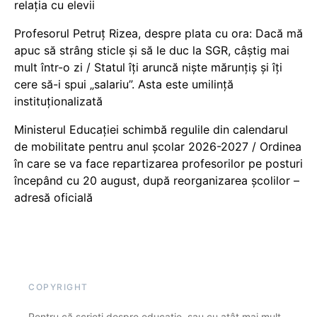
relația cu elevii
Profesorul Petruț Rizea, despre plata cu ora: Dacă mă
apuc să strâng sticle și să le duc la SGR, câștig mai
mult într-o zi / Statul îți aruncă niște mărunțiș și îți
cere să-i spui „salariu”. Asta este umilință
instituționalizată
Ministerul Educației schimbă regulile din calendarul
de mobilitate pentru anul școlar 2026-2027 / Ordinea
în care se va face repartizarea profesorilor pe posturi
începând cu 20 august, după reorganizarea școlilor –
adresă oficială
COPYRIGHT
Pentru că scrieți despre educație, sau cu atât mai mult