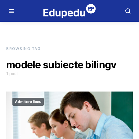
BROWSING TAG
modele subiecte bilingv
1 post
Admitere liceu