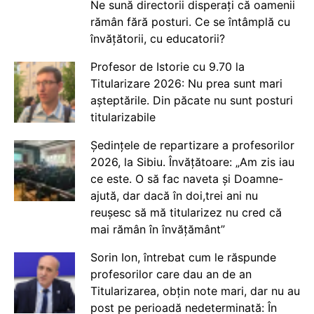
Ne sună directorii disperați că oamenii
rămân fără posturi. Ce se întâmplă cu
învățătorii, cu educatorii?
Profesor de Istorie cu 9.70 la
Titularizare 2026: Nu prea sunt mari
așteptările. Din păcate nu sunt posturi
titularizabile
Ședințele de repartizare a profesorilor
2026, la Sibiu. Învățătoare: „Am zis iau
ce este. O să fac naveta și Doamne-
ajută, dar dacă în doi,trei ani nu
reușesc să mă titularizez nu cred că
mai rămân în învățământ”
Sorin Ion, întrebat cum le răspunde
profesorilor care dau an de an
Titularizarea, obțin note mari, dar nu au
post pe perioadă nedeterminată: În