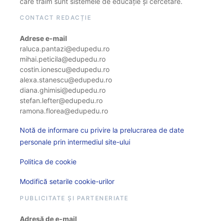
care trăim sunt sistemele de educație și cercetare.
CONTACT REDACȚIE
Adrese e-mail
raluca.pantazi@edupedu.ro
mihai.peticila@edupedu.ro
costin.ionescu@edupedu.ro
alexa.stanescu@edupedu.ro
diana.ghimisi@edupedu.ro
stefan.lefter@edupedu.ro
ramona.florea@edupedu.ro
Notă de informare cu privire la prelucrarea de date
personale prin intermediul site-ului
Politica de cookie
Modifică setarile cookie-urilor
PUBLICITATE ȘI PARTENERIATE
Adresă de e-mail