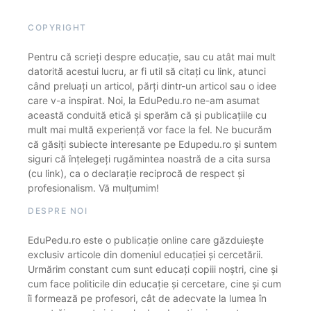
COPYRIGHT
Pentru că scrieți despre educație, sau cu atât mai mult
datorită acestui lucru, ar fi util să citați cu link, atunci
când preluați un articol, părți dintr-un articol sau o idee
care v-a inspirat. Noi, la EduPedu.ro ne-am asumat
această conduită etică și sperăm că și publicațiile cu
mult mai multă experiență vor face la fel. Ne bucurăm
că găsiți subiecte interesante pe Edupedu.ro și suntem
siguri că înțelegeți rugămintea noastră de a cita sursa
(cu link), ca o declarație reciprocă de respect și
profesionalism. Vă mulțumim!
DESPRE NOI
EduPedu.ro este o publicație online care găzduiește
exclusiv articole din domeniul educației și cercetării.
Urmărim constant cum sunt educați copiii noștri, cine și
cum face politicile din educație și cercetare, cine și cum
îi formează pe profesori, cât de adecvate la lumea în