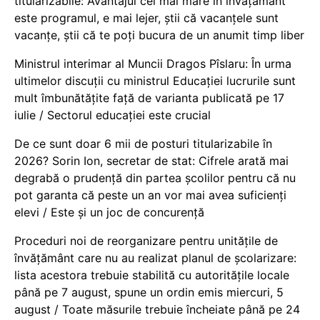
titularizabile: Avantajul cel mai mare în învățământ
este programul, e mai lejer, știi că vacanțele sunt
vacanţe, știi că te poți bucura de un anumit timp liber
Ministrul interimar al Muncii Dragos Pîslaru: În urma
ultimelor discuții cu ministrul Educației lucrurile sunt
mult îmbunătățite față de varianta publicată pe 17
iulie / Sectorul educației este crucial
De ce sunt doar 6 mii de posturi titularizabile în
2026? Sorin Ion, secretar de stat: Cifrele arată mai
degrabă o prudență din partea școlilor pentru că nu
pot garanta că peste un an vor mai avea suficienți
elevi / Este și un joc de concurență
Proceduri noi de reorganizare pentru unitățile de
învățământ care nu au realizat planul de școlarizare:
lista acestora trebuie stabilită cu autoritățile locale
până pe 7 august, spune un ordin emis miercuri, 5
august / Toate măsurile trebuie încheiate până pe 24