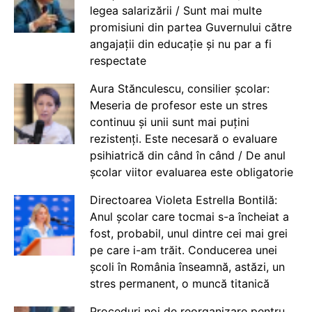
legea salarizării / Sunt mai multe
promisiuni din partea Guvernului către
angajații din educație și nu par a fi
respectate
Aura Stănculescu, consilier școlar:
Meseria de profesor este un stres
continuu și unii sunt mai puțini
rezistenți. Este necesară o evaluare
psihiatrică din când în când / De anul
școlar viitor evaluarea este obligatorie
Directoarea Violeta Estrella Bontilă:
Anul școlar care tocmai s-a încheiat a
fost, probabil, unul dintre cei mai grei
pe care i-am trăit. Conducerea unei
școli în România înseamnă, astăzi, un
stres permanent, o muncă titanică
Proceduri noi de reorganizare pentru