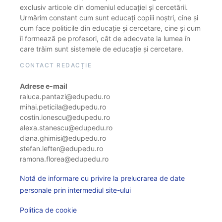
exclusiv articole din domeniul educației și cercetării.
Urmărim constant cum sunt educați copiii noștri, cine și
cum face politicile din educație și cercetare, cine și cum
îi formează pe profesori, cât de adecvate la lumea în
care trăim sunt sistemele de educație și cercetare.
CONTACT REDACȚIE
Adrese e-mail
raluca.pantazi@edupedu.ro
mihai.peticila@edupedu.ro
costin.ionescu@edupedu.ro
alexa.stanescu@edupedu.ro
diana.ghimisi@edupedu.ro
stefan.lefter@edupedu.ro
ramona.florea@edupedu.ro
Notă de informare cu privire la prelucrarea de date
personale prin intermediul site-ului
Politica de cookie