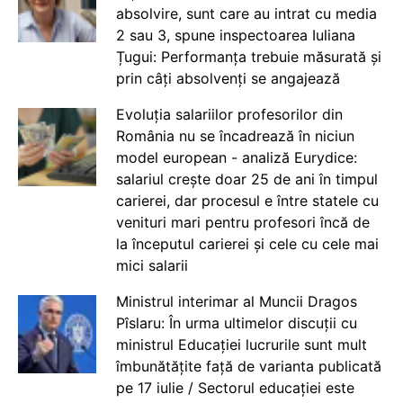
absolvire, sunt care au intrat cu media
2 sau 3, spune inspectoarea Iuliana
Țugui: Performanța trebuie măsurată și
prin câți absolvenți se angajează
Evoluția salariilor profesorilor din
România nu se încadrează în niciun
model european - analiză Eurydice:
salariul crește doar 25 de ani în timpul
carierei, dar procesul e între statele cu
venituri mari pentru profesori încă de
la începutul carierei și cele cu cele mai
mici salarii
Ministrul interimar al Muncii Dragos
Pîslaru: În urma ultimelor discuții cu
ministrul Educației lucrurile sunt mult
îmbunătățite față de varianta publicată
pe 17 iulie / Sectorul educației este