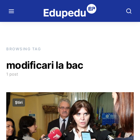
BROWSING TAG
modificari la bac
1 post
Știri