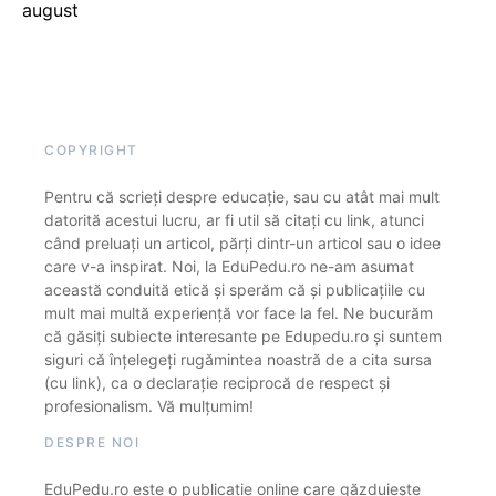
august
COPYRIGHT
Pentru că scrieți despre educație, sau cu atât mai mult
datorită acestui lucru, ar fi util să citați cu link, atunci
când preluați un articol, părți dintr-un articol sau o idee
care v-a inspirat. Noi, la EduPedu.ro ne-am asumat
această conduită etică și sperăm că și publicațiile cu
mult mai multă experiență vor face la fel. Ne bucurăm
că găsiți subiecte interesante pe Edupedu.ro și suntem
siguri că înțelegeți rugămintea noastră de a cita sursa
(cu link), ca o declarație reciprocă de respect și
profesionalism. Vă mulțumim!
DESPRE NOI
EduPedu.ro este o publicație online care găzduiește