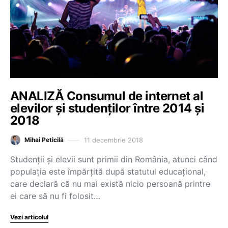
ANALIZĂ Consumul de internet al
elevilor și studenților între 2014 și
2018
11 decembrie 2018
Mihai Peticilă
Studenții și elevii sunt primii din România, atunci când
populația este împărțită după statutul educațional,
care declară că nu mai există nicio persoană printre
ei care să nu fi folosit…
Vezi articolul