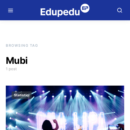
BROWSING TAG
Mubi
1 post
Statistici