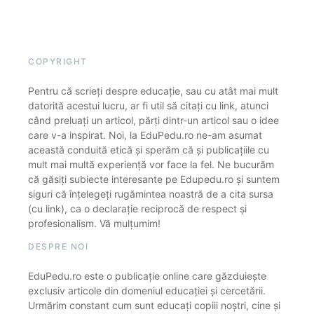
COPYRIGHT
Pentru că scrieți despre educație, sau cu atât mai mult
datorită acestui lucru, ar fi util să citați cu link, atunci
când preluați un articol, părți dintr-un articol sau o idee
care v-a inspirat. Noi, la EduPedu.ro ne-am asumat
această conduită etică și sperăm că și publicațiile cu
mult mai multă experiență vor face la fel. Ne bucurăm
că găsiți subiecte interesante pe Edupedu.ro și suntem
siguri că înțelegeți rugămintea noastră de a cita sursa
(cu link), ca o declarație reciprocă de respect și
profesionalism. Vă mulțumim!
DESPRE NOI
EduPedu.ro este o publicație online care găzduiește
exclusiv articole din domeniul educației și cercetării.
Urmărim constant cum sunt educați copiii noștri, cine și