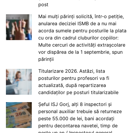
post
Mai mulți părinți solicită, într-o petiție,
anularea deciziei ISMB de a nu mai
acorda sumele pentru posturile la plata
cu ora din cadrul cluburilor copiilor:
Multe cercuri de activități extrașcolare
vor dispărea de la 1 septembrie, spun
părinții
Titularizare 2026. Astăzi, lista
posturilor pentru profesori va fi
actualizată, după repartizarea
candidaților pe posturi titularizabile
Șeful ISJ Gorj, alți 8 inspectori și
personal auxiliar trebuie să returneze
peste 55.000 de lei, bani acordați
pentru decontarea navetei, timp de
peste un an / Inspectorul general,