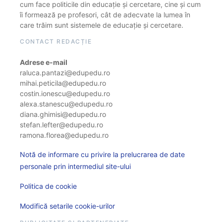
cum face politicile din educație și cercetare, cine și cum
îi formează pe profesori, cât de adecvate la lumea în
care trăim sunt sistemele de educație și cercetare.
CONTACT REDACȚIE
Adrese e-mail
raluca.pantazi@edupedu.ro
mihai.peticila@edupedu.ro
costin.ionescu@edupedu.ro
alexa.stanescu@edupedu.ro
diana.ghimisi@edupedu.ro
stefan.lefter@edupedu.ro
ramona.florea@edupedu.ro
Notă de informare cu privire la prelucrarea de date
personale prin intermediul site-ului
Politica de cookie
Modifică setarile cookie-urilor