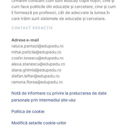
Urmărim constant cum sunt educați copiii noștri, cine și
cum face politicile din educație și cercetare, cine și cum
îi formează pe profesori, cât de adecvate la lumea în
care trăim sunt sistemele de educație și cercetare.
CONTACT REDACȚIE
Adrese e-mail
raluca.pantazi@edupedu.ro
mihai.peticila@edupedu.ro
costin.ionescu@edupedu.ro
alexa.stanescu@edupedu.ro
diana.ghimisi@edupedu.ro
stefan.lefter@edupedu.ro
ramona.florea@edupedu.ro
Notă de informare cu privire la prelucrarea de date
personale prin intermediul site-ului
Politica de cookie
Modifică setarile cookie-urilor