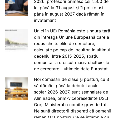
2026: profesorii primesc cei 1.500 de
lei până la 31 august și îi pot folosi
până în august 2027 dacă rămân în
învățământ
Unici în UE: România este singura țară
din întreaga Uniune Europeană care a
redus cheltuielile de cercetare,
calculate pe cap de locuitor, în ultimul
deceniu. Între 2015-2025, spațiul
comunitar a crescut masiv cheltuielile
de cercetare - ultimele date Eurostat
Noi comasări de clase și posturi, cu 3
săptămâni până la debutul anului
școlar 2026-2027, sunt semnalate de
Alin Badea, prim-vicepreședinte USLI
Gorj: Ministerul o comite grav de tot.
Ne sună directorii disperați că oamenii
rămân fără posturi. Ce se întâmplă cu