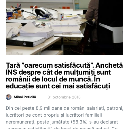
Țară ”oarecum satisfăcută”. Anchetă
INS despre cât de mulțumiți sunt
românii de locul de muncă. În
educație sunt cei mai satisfăcuți
31 octombrie 2018
Mihai Peticilă
Din cei peste 8,9 milioane de români salariați, patroni,
lucrători pe cont propriu și lucrători familiali
neremunerați, peste jumătate (58,3%) s-au declarat
„oarecum satisfăcuți”, de locul de muncă actual. Cei…