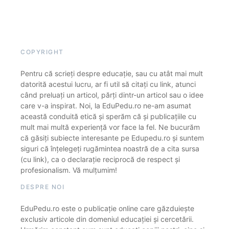
COPYRIGHT
Pentru că scrieți despre educație, sau cu atât mai mult
datorită acestui lucru, ar fi util să citați cu link, atunci
când preluați un articol, părți dintr-un articol sau o idee
care v-a inspirat. Noi, la EduPedu.ro ne-am asumat
această conduită etică și sperăm că și publicațiile cu
mult mai multă experiență vor face la fel. Ne bucurăm
că găsiți subiecte interesante pe Edupedu.ro și suntem
siguri că înțelegeți rugămintea noastră de a cita sursa
(cu link), ca o declarație reciprocă de respect și
profesionalism. Vă mulțumim!
DESPRE NOI
EduPedu.ro este o publicație online care găzduiește
exclusiv articole din domeniul educației și cercetării.