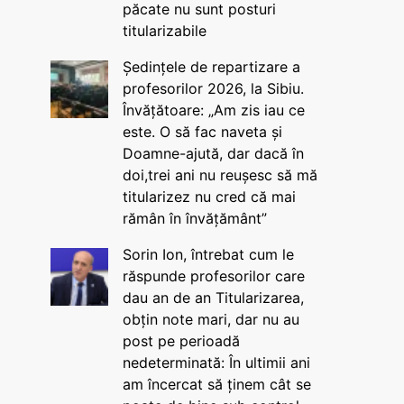
păcate nu sunt posturi
titularizabile
Ședințele de repartizare a
profesorilor 2026, la Sibiu.
Învățătoare: „Am zis iau ce
este. O să fac naveta și
Doamne-ajută, dar dacă în
doi,trei ani nu reușesc să mă
titularizez nu cred că mai
rămân în învățământ”
Sorin Ion, întrebat cum le
răspunde profesorilor care
dau an de an Titularizarea,
obțin note mari, dar nu au
post pe perioadă
nedeterminată: În ultimii ani
am încercat să ținem cât se