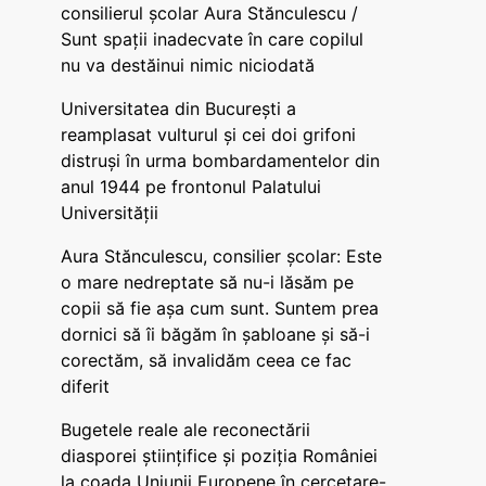
consilierul școlar Aura Stănculescu /
Sunt spații inadecvate în care copilul
nu va destăinui nimic niciodată
Universitatea din București a
reamplasat vulturul și cei doi grifoni
distruși în urma bombardamentelor din
anul 1944 pe frontonul Palatului
Universității
Aura Stănculescu, consilier școlar: Este
o mare nedreptate să nu-i lăsăm pe
copii să fie așa cum sunt. Suntem prea
dornici să îi băgăm în șabloane și să-i
corectăm, să invalidăm ceea ce fac
diferit
Bugetele reale ale reconectării
diasporei științifice și poziția României
la coada Uniunii Europene în cercetare-