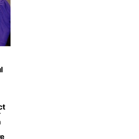
l
ct
r
n
re