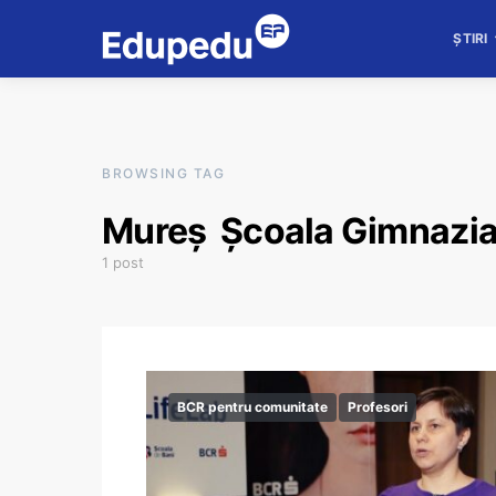
ȘTIRI
BROWSING TAG
Mureș Școala Gimnazia
1 post
BCR pentru comunitate
Profesori