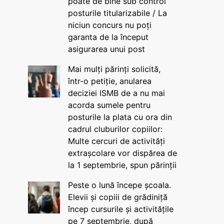
poate de bine sub control
posturile titularizabile / La
niciun concurs nu poți
garanta de la început
asigurarea unui post
Mai mulți părinți solicită,
într-o petiție, anularea
deciziei ISMB de a nu mai
acorda sumele pentru
posturile la plata cu ora din
cadrul cluburilor copiilor:
Multe cercuri de activități
extrașcolare vor dispărea de
la 1 septembrie, spun părinții
Peste o lună începe școala.
Elevii și copiii de grădiniță
încep cursurile și activitățile
pe 7 septembrie, după