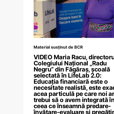
Material susținut de BCR
VIDEO Maria Racu, directoru
Colegiului Național „Radu
Negru” din Făgăraș, școală
selectată în LifeLab 2.0:
Educația financiară este o
necesitate realistă, este exa
acea particulă pe care noi a
trebui să o avem integrată î
ceea ce înseamnă predare-
învățare-evaluare și pregăti