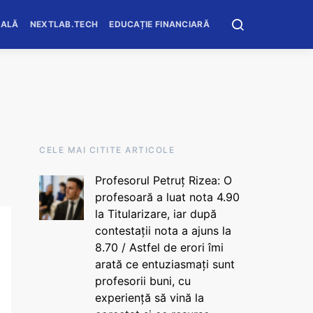
OALĂ
NEXTLAB.TECH
EDUCAȚIE FINANCIARĂ
CELE MAI CITITE ARTICOLE
Profesorul Petruț Rizea: O
profesoară a luat nota 4.90
la Titularizare, iar după
contestații nota a ajuns la
8.70 / Astfel de erori îmi
arată ce entuziasmați sunt
profesorii buni, cu
experiență să vină la