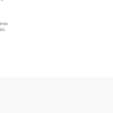
area
din