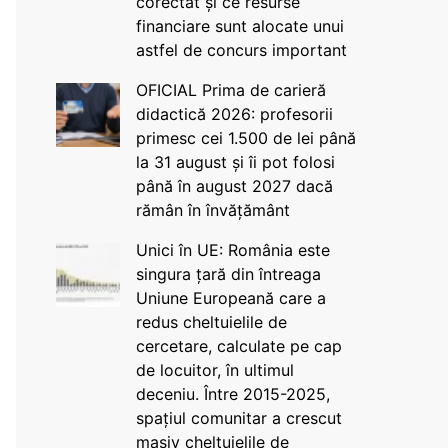
corectat și ce resurse
financiare sunt alocate unui
astfel de concurs important
OFICIAL Prima de carieră
didactică 2026: profesorii
primesc cei 1.500 de lei până
la 31 august și îi pot folosi
până în august 2027 dacă
rămân în învățământ
Unici în UE: România este
singura țară din întreaga
Uniune Europeană care a
redus cheltuielile de
cercetare, calculate pe cap
de locuitor, în ultimul
deceniu. Între 2015-2025,
spațiul comunitar a crescut
masiv cheltuielile de