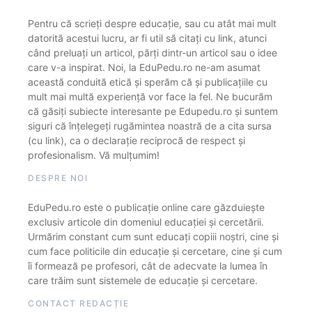
Pentru că scrieți despre educație, sau cu atât mai mult
datorită acestui lucru, ar fi util să citați cu link, atunci
când preluați un articol, părți dintr-un articol sau o idee
care v-a inspirat. Noi, la EduPedu.ro ne-am asumat
această conduită etică și sperăm că și publicațiile cu
mult mai multă experiență vor face la fel. Ne bucurăm
că găsiți subiecte interesante pe Edupedu.ro și suntem
siguri că înțelegeți rugămintea noastră de a cita sursa
(cu link), ca o declarație reciprocă de respect și
profesionalism. Vă mulțumim!
DESPRE NOI
EduPedu.ro este o publicație online care găzduiește
exclusiv articole din domeniul educației și cercetării.
Urmărim constant cum sunt educați copiii noștri, cine și
cum face politicile din educație și cercetare, cine și cum
îi formează pe profesori, cât de adecvate la lumea în
care trăim sunt sistemele de educație și cercetare.
CONTACT REDACȚIE