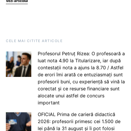
Vezi articolul
CELE MAI CITITE ARTICOLE
Profesorul Petruț Rizea: O profesoară a
luat nota 4.90 la Titularizare, iar după
contestații nota a ajuns la 8.70 / Astfel
de erori îmi arată ce entuziasmați sunt
profesorii buni, cu experiență să vină la
corectat și ce resurse financiare sunt
alocate unui astfel de concurs
important
OFICIAL Prima de carieră didactică
2026: profesorii primesc cei 1.500 de
lei până la 31 august și îi pot folosi