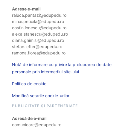
Adrese e-mail
raluca.pantazi@edupedu.ro
mihai.peticila@edupedu.ro
costin.ionescu@edupedu.ro
alexa.stanescu@edupedu.ro
diana.ghimisi@edupedu.ro
stefan.lefter@edupedu.ro
ramona.florea@edupedu.ro
Notă de informare cu privire la prelucrarea de date
personale prin intermediul site-ului
Politica de cookie
Modifică setarile cookie-urilor
PUBLICITATE ȘI PARTENERIATE
Adresă de e-mail
comunicare@edupedu.ro