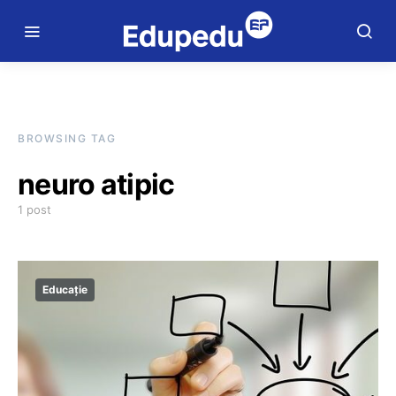
BROWSING TAG
neuro atipic
1 post
Educație