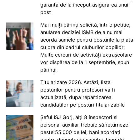
garanta de la început asigurarea unui
post
Mai mulți părinți solicită, într-o petiție,
anularea deciziei ISMB de a nu mai
acorda sumele pentru posturile la plata
cu ora din cadrul cluburilor copiilor:
Multe cercuri de activități extrașcolare
vor dispărea de la 1 septembrie, spun
părinții
Titularizare 2026. Astăzi, lista
posturilor pentru profesori va fi
actualizată, după repartizarea
candidaților pe posturi titularizabile
Șeful ISJ Gorj, alți 8 inspectori și
personal auxiliar trebuie să returneze
peste 55.000 de lei, bani acordați
pentru decontarea navetei, timp de