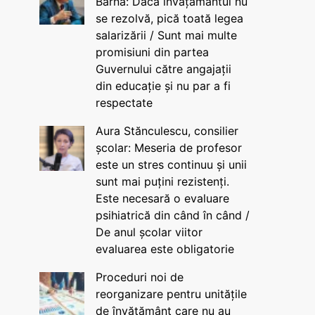
Barna: Dacă învățământul nu
se rezolvă, pică toată legea
salarizării / Sunt mai multe
promisiuni din partea
Guvernului către angajații
din educație și nu par a fi
respectate
Aura Stănculescu, consilier
școlar: Meseria de profesor
este un stres continuu și unii
sunt mai puțini rezistenți.
Este necesară o evaluare
psihiatrică din când în când /
De anul școlar viitor
evaluarea este obligatorie
Proceduri noi de
reorganizare pentru unitățile
de învățământ care nu au