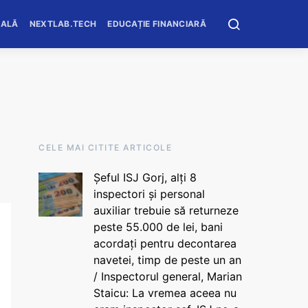
OALĂ
NEXTLAB.TECH
EDUCAȚIE FINANCIARĂ
CELE MAI CITITE ARTICOLE
Șeful ISJ Gorj, alți 8
inspectori și personal
auxiliar trebuie să returneze
peste 55.000 de lei, bani
acordați pentru decontarea
navetei, timp de peste un an
/ Inspectorul general, Marian
Staicu: La vremea aceea nu