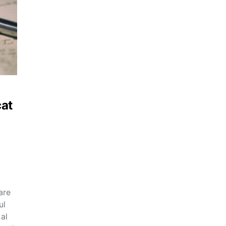
cat
are
ul
 al