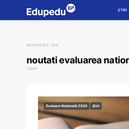
ȘTIRI
BROWSING TAG
noutati evaluarea nati
1 post
Evaluare Națională 2026
Știri