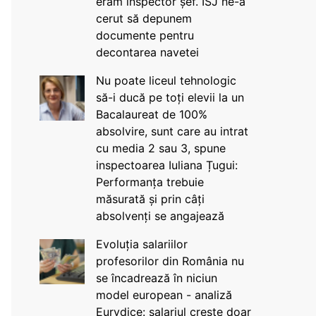
eram inspector șef. ISJ ne-a
cerut să depunem
documente pentru
decontarea navetei
Nu poate liceul tehnologic
să-i ducă pe toți elevii la un
Bacalaureat de 100%
absolvire, sunt care au intrat
cu media 2 sau 3, spune
inspectoarea Iuliana Țugui:
Performanța trebuie
măsurată și prin câți
absolvenți se angajează
Evoluția salariilor
profesorilor din România nu
se încadrează în niciun
model european - analiză
Eurydice: salariul crește doar