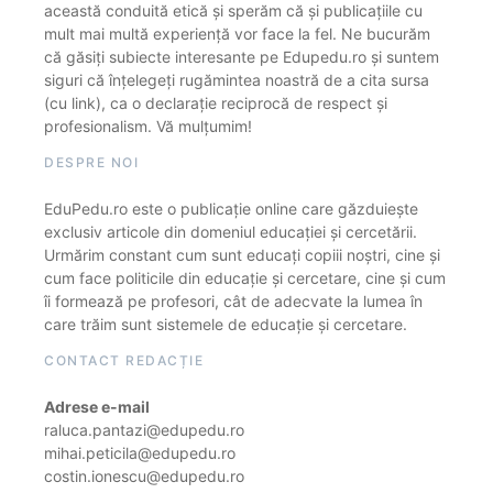
această conduită etică și sperăm că și publicațiile cu
mult mai multă experiență vor face la fel. Ne bucurăm
că găsiți subiecte interesante pe Edupedu.ro și suntem
siguri că înțelegeți rugămintea noastră de a cita sursa
(cu link), ca o declarație reciprocă de respect și
profesionalism. Vă mulțumim!
DESPRE NOI
EduPedu.ro este o publicație online care găzduiește
exclusiv articole din domeniul educației și cercetării.
Urmărim constant cum sunt educați copiii noștri, cine și
cum face politicile din educație și cercetare, cine și cum
îi formează pe profesori, cât de adecvate la lumea în
care trăim sunt sistemele de educație și cercetare.
CONTACT REDACȚIE
Adrese e-mail
raluca.pantazi@edupedu.ro
mihai.peticila@edupedu.ro
costin.ionescu@edupedu.ro