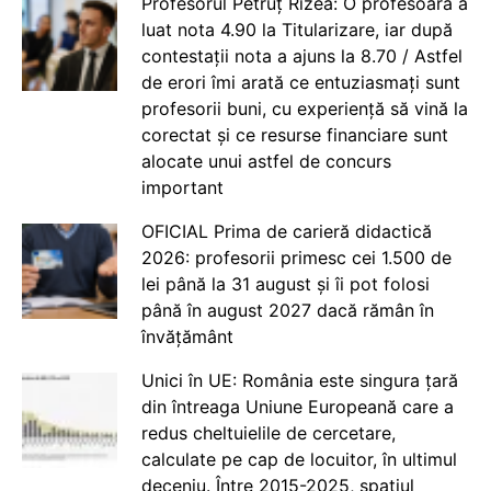
Profesorul Petruț Rizea: O profesoară a
luat nota 4.90 la Titularizare, iar după
contestații nota a ajuns la 8.70 / Astfel
de erori îmi arată ce entuziasmați sunt
profesorii buni, cu experiență să vină la
corectat și ce resurse financiare sunt
alocate unui astfel de concurs
important
OFICIAL Prima de carieră didactică
2026: profesorii primesc cei 1.500 de
lei până la 31 august și îi pot folosi
până în august 2027 dacă rămân în
învățământ
Unici în UE: România este singura țară
din întreaga Uniune Europeană care a
redus cheltuielile de cercetare,
calculate pe cap de locuitor, în ultimul
deceniu. Între 2015-2025, spațiul