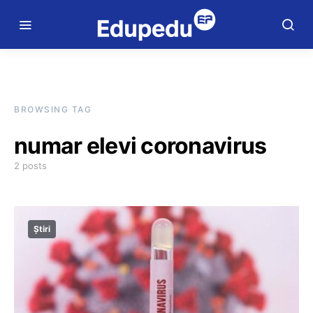
BROWSING TAG
numar elevi coronavirus
2 posts
Știri