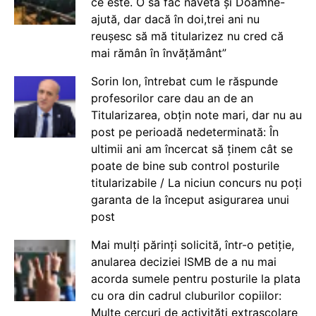
ce este. O să fac naveta și Doamne-
ajută, dar dacă în doi,trei ani nu
reușesc să mă titularizez nu cred că
mai rămân în învățământ”
Sorin Ion, întrebat cum le răspunde
profesorilor care dau an de an
Titularizarea, obțin note mari, dar nu au
post pe perioadă nedeterminată: În
ultimii ani am încercat să ținem cât se
poate de bine sub control posturile
titularizabile / La niciun concurs nu poți
garanta de la început asigurarea unui
post
Mai mulți părinți solicită, într-o petiție,
anularea deciziei ISMB de a nu mai
acorda sumele pentru posturile la plata
cu ora din cadrul cluburilor copiilor:
Multe cercuri de activități extrașcolare