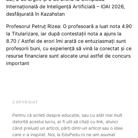
Internațională de Inteligență Artificială – IOAI 2026,
desfășurată în Kazahstan
Profesorul Petruț Rizea: O profesoară a luat nota 4.90
la Titularizare, iar după contestații nota a ajuns la
8.70 / Astfel de erori îmi arată ce entuziasmați sunt
profesorii buni, cu experiență să vină la corectat și ce
resurse financiare sunt alocate unui astfel de concurs
important
COPYRIGHT
Pentru că scrieți despre educație, sau cu atât mai mult
datorită acestui lucru, ar fi util să citați cu link, atunci
când preluați un articol, părți dintr-un articol sau o idee
care v-a inspirat. Noi, la EduPedu.ro ne-am asumat