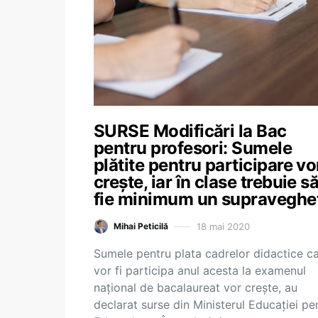
SURSE Modificări la Bac
pentru profesori: Sumele
plătite pentru participare vo
crește, iar în clase trebuie s
fie minimum un supraveghe
18 mai 2020
Mihai Peticilă
Sumele pentru plata cadrelor didactice c
vor fi participa anul acesta la examenul
național de bacalaureat vor crește, au
declarat surse din Ministerul Educației pe