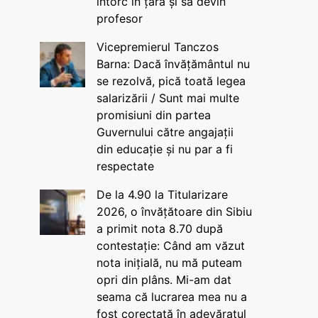
întorc în țară și să devin
profesor
Vicepremierul Tanczos
Barna: Dacă învățământul nu
se rezolvă, pică toată legea
salarizării / Sunt mai multe
promisiuni din partea
Guvernului către angajații
din educație și nu par a fi
respectate
De la 4.90 la Titularizare
2026, o învățătoare din Sibiu
a primit nota 8.70 după
contestație: Când am văzut
nota inițială, nu mă puteam
opri din plâns. Mi-am dat
seama că lucrarea mea nu a
fost corectată în adevăratul