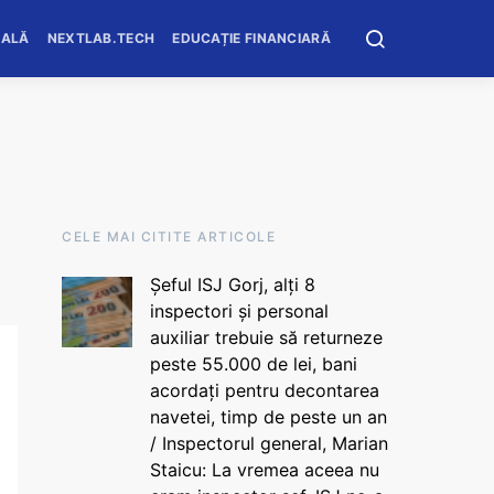
OALĂ
NEXTLAB.TECH
EDUCAȚIE FINANCIARĂ
CELE MAI CITITE ARTICOLE
Șeful ISJ Gorj, alți 8
inspectori și personal
auxiliar trebuie să returneze
peste 55.000 de lei, bani
acordați pentru decontarea
navetei, timp de peste un an
/ Inspectorul general, Marian
Staicu: La vremea aceea nu