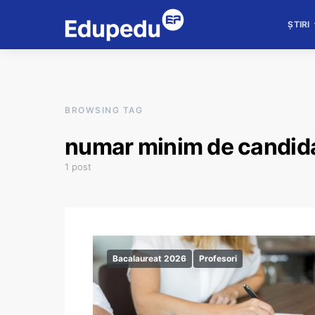
ȘTIRI
BROWSING TAG
numar minim de candida
1 post
Bacalaureat 2026
Profesori