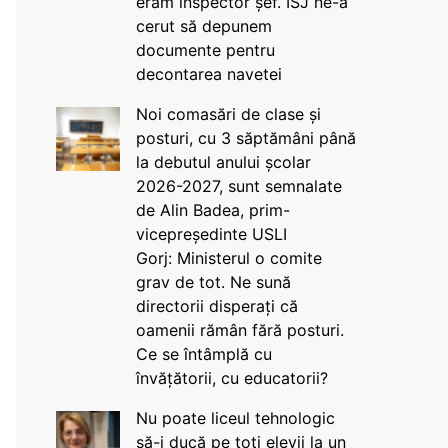
eram inspector șef. ISJ ne-a
cerut să depunem
documente pentru
decontarea navetei
Noi comasări de clase și
posturi, cu 3 săptămâni până
la debutul anului școlar
2026-2027, sunt semnalate
de Alin Badea, prim-
vicepreședinte USLI
Gorj: Ministerul o comite
grav de tot. Ne sună
directorii disperați că
oamenii rămân fără posturi.
Ce se întâmplă cu
învățătorii, cu educatorii?
Nu poate liceul tehnologic
să-i ducă pe toți elevii la un