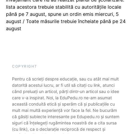
lista acestora trebuie stabilită cu autoritățile locale
până pe 7 august, spune un ordin emis miercuri, 5
august / Toate măsurile trebuie încheiate până pe 24
august
COPYRIGHT
Pentru că scrieți despre educație, sau cu atât mai mult
datorită acestui lucru, ar fi util să citați cu link, atunci
când preluați un articol, părți dintr-un articol sau o idee
care v-a inspirat. Noi, la EduPedu.ro ne-am asumat
această conduită etică și sperăm că și publicațiile cu
mult mai multă experiență vor face la fel. Ne bucurăm
că găsiți subiecte interesante pe Edupedu.ro și suntem
siguri că înțelegeți rugămintea noastră de a cita sursa
(cu link), ca o declarație reciprocă de respect și