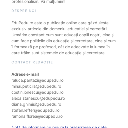
profesionalism. Vă mulțumim!
DESPRE NOI
EduPedu.ro este o publicație online care găzduiește
exclusiv articole din domeniul educației și cercetării.
Urmărim constant cum sunt educați copiii noștri, cine și
cum face politicile din educație și cercetare, cine și cum
îi formează pe profesori, cât de adecvate la lumea în
care trăim sunt sistemele de educație și cercetare.
CONTACT REDACȚIE
Adrese e-mail
raluca.pantazi@edupedu.ro
mihai.peticila@edupedu.ro
costin.ionescu@edupedu.ro
alexa.stanescu@edupedu.ro
diana.ghimisi@edupedu.ro
stefan.lefter@edupedu.ro
ramona.florea@edupedu.ro
Notă de informare cu privire la prelucrarea de date