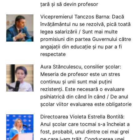
țară și să devin profesor
Vicepremierul Tanczos Barna: Dacă
învățământul nu se rezolvă, pică toată
legea salarizării / Sunt mai multe
promisiuni din partea Guvernului către
angajații din educație și nu par a fi
respectate
Aura Stănculescu, consilier școlar:
Meseria de profesor este un stres
continuu și unii sunt mai puțini
rezistenți. Este necesară o evaluare
psihiatrică din când în când / De anul
școlar viitor evaluarea este obligatorie
Directoarea Violeta Estrella Bontilă:
Anul școlar care tocmai s-a încheiat a
fost, probabil, unul dintre cei mai grei
pe care i-am trăit. Conducerea unei