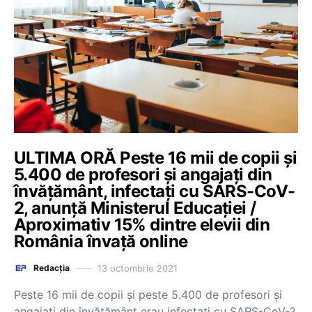
ULTIMA ORĂ Peste 16 mii de copii și
5.400 de profesori și angajați din
învățământ, infectați cu SARS-CoV-
2, anunță Ministerul Educației /
Aproximativ 15% dintre elevii din
România învață online
13 octombrie 2021
Redacția
Peste 16 mii de copii și peste 5.400 de profesori și
angajați din învățământ erau infectați cu SARS-CoV-2