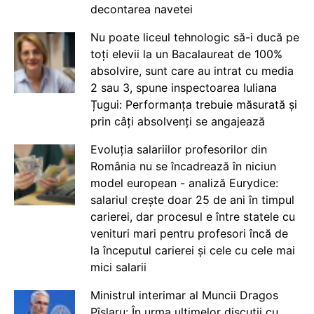
decontarea navetei
Nu poate liceul tehnologic să-i ducă pe
toți elevii la un Bacalaureat de 100%
absolvire, sunt care au intrat cu media
2 sau 3, spune inspectoarea Iuliana
Țugui: Performanța trebuie măsurată și
prin câți absolvenți se angajează
Evoluția salariilor profesorilor din
România nu se încadrează în niciun
model european - analiză Eurydice:
salariul crește doar 25 de ani în timpul
carierei, dar procesul e între statele cu
venituri mari pentru profesori încă de
la începutul carierei și cele cu cele mai
mici salarii
Ministrul interimar al Muncii Dragos
Pîslaru: În urma ultimelor discuții cu