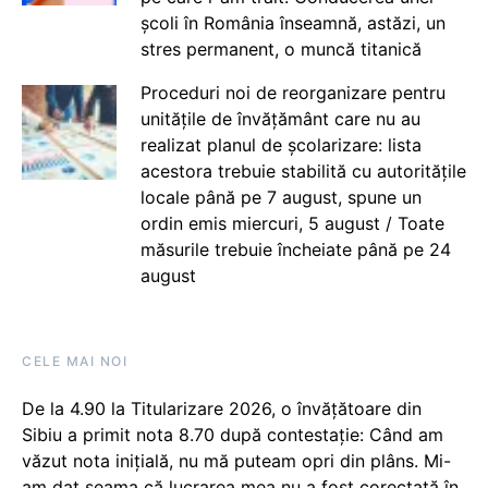
școli în România înseamnă, astăzi, un
stres permanent, o muncă titanică
Proceduri noi de reorganizare pentru
unitățile de învățământ care nu au
realizat planul de școlarizare: lista
acestora trebuie stabilită cu autoritățile
locale până pe 7 august, spune un
ordin emis miercuri, 5 august / Toate
măsurile trebuie încheiate până pe 24
august
CELE MAI NOI
De la 4.90 la Titularizare 2026, o învățătoare din
Sibiu a primit nota 8.70 după contestație: Când am
văzut nota inițială, nu mă puteam opri din plâns. Mi-
am dat seama că lucrarea mea nu a fost corectată în