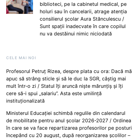
biblioteci, pe la cabinetul medical, pe
holuri sau în cancelarii, atrage atenția
consilierul școlar Aura Stănculescu /
Sunt spații inadecvate în care copilul
nu va destăinui nimic niciodată
CELE MAI NOI
Profesorul Petruț Rizea, despre plata cu ora: Dacă mă
apuc să strâng sticle și să le duc la SGR, câștig mai
mult într-o zi / Statul îți aruncă niște mărunțiș și îți
cere să-i spui „salariu”. Asta este umilință
instituționalizată
Ministerul Educației schimbă regulile din calendarul
de mobilitate pentru anul școlar 2026-2027 / Ordinea
în care se va face repartizarea profesorilor pe posturi
începând cu 20 august, după reorganizarea școlilor –