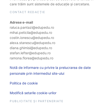
care trăim sunt sistemele de educație și cercetare.
CONTACT REDACȚIE
Adrese e-mail
raluca.pantazi@edupedu.ro
mihai.peticila@edupedu.ro
costin.ionescu@edupedu.ro
alexa.stanescu@edupedu.ro
diana.ghimisi@edupedu.ro
stefan.lefter@edupedu.ro
ramona.florea@edupedu.ro
Notă de informare cu privire la prelucrarea de date
personale prin intermediul site-ului
Politica de cookie
Modifică setarile cookie-urilor
PUBLICITATE ȘI PARTENERIATE