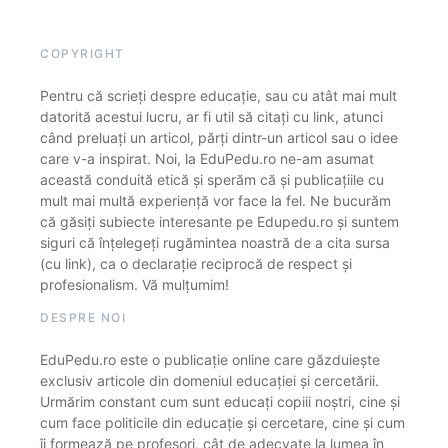
COPYRIGHT
Pentru că scrieți despre educație, sau cu atât mai mult
datorită acestui lucru, ar fi util să citați cu link, atunci
când preluați un articol, părți dintr-un articol sau o idee
care v-a inspirat. Noi, la EduPedu.ro ne-am asumat
această conduită etică și sperăm că și publicațiile cu
mult mai multă experiență vor face la fel. Ne bucurăm
că găsiți subiecte interesante pe Edupedu.ro și suntem
siguri că înțelegeți rugămintea noastră de a cita sursa
(cu link), ca o declarație reciprocă de respect și
profesionalism. Vă mulțumim!
DESPRE NOI
EduPedu.ro este o publicație online care găzduiește
exclusiv articole din domeniul educației și cercetării.
Urmărim constant cum sunt educați copiii noștri, cine și
cum face politicile din educație și cercetare, cine și cum
îi formează pe profesori, cât de adecvate la lumea în