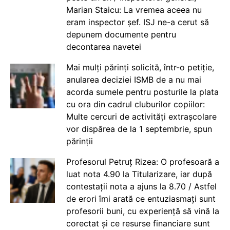
Marian Staicu: La vremea aceea nu
eram inspector șef. ISJ ne-a cerut să
depunem documente pentru
decontarea navetei
Mai mulți părinți solicită, într-o petiție,
anularea deciziei ISMB de a nu mai
acorda sumele pentru posturile la plata
cu ora din cadrul cluburilor copiilor:
Multe cercuri de activități extrașcolare
vor dispărea de la 1 septembrie, spun
părinții
Profesorul Petruț Rizea: O profesoară a
luat nota 4.90 la Titularizare, iar după
contestații nota a ajuns la 8.70 / Astfel
de erori îmi arată ce entuziasmați sunt
profesorii buni, cu experiență să vină la
corectat și ce resurse financiare sunt