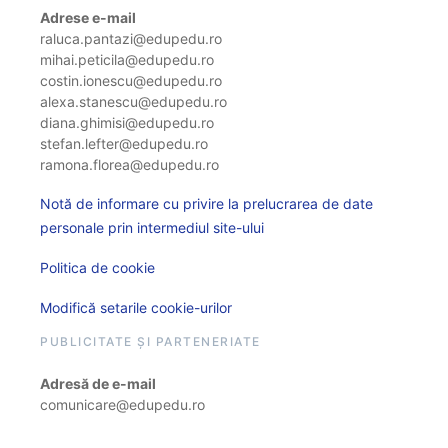
Adrese e-mail
raluca.pantazi@edupedu.ro
mihai.peticila@edupedu.ro
costin.ionescu@edupedu.ro
alexa.stanescu@edupedu.ro
diana.ghimisi@edupedu.ro
stefan.lefter@edupedu.ro
ramona.florea@edupedu.ro
Notă de informare cu privire la prelucrarea de date
personale prin intermediul site-ului
Politica de cookie
Modifică setarile cookie-urilor
PUBLICITATE ȘI PARTENERIATE
Adresă de e-mail
comunicare@edupedu.ro