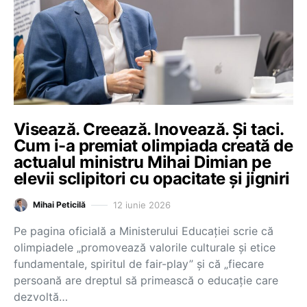
Visează. Creează. Inovează. Și taci.
Cum i-a premiat olimpiada creată de
actualul ministru Mihai Dimian pe
elevii sclipitori cu opacitate și jigniri
12 iunie 2026
Mihai Peticilă
Pe pagina oficială a Ministerului Educației scrie că
olimpiadele „promovează valorile culturale și etice
fundamentale, spiritul de fair-play” și că „fiecare
persoană are dreptul să primească o educație care
dezvoltă…