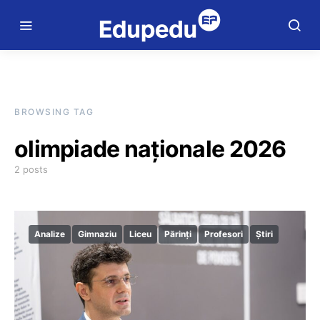
BROWSING TAG
olimpiade naționale 2026
2 posts
Analize
Gimnaziu
Liceu
Părinți
Profesori
Știri