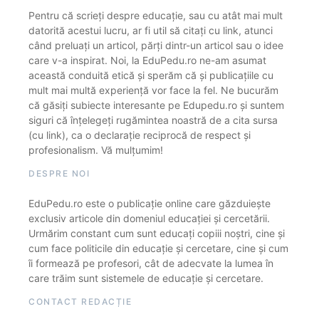
Pentru că scrieți despre educație, sau cu atât mai mult
datorită acestui lucru, ar fi util să citați cu link, atunci
când preluați un articol, părți dintr-un articol sau o idee
care v-a inspirat. Noi, la EduPedu.ro ne-am asumat
această conduită etică și sperăm că și publicațiile cu
mult mai multă experiență vor face la fel. Ne bucurăm
că găsiți subiecte interesante pe Edupedu.ro și suntem
siguri că înțelegeți rugămintea noastră de a cita sursa
(cu link), ca o declarație reciprocă de respect și
profesionalism. Vă mulțumim!
DESPRE NOI
EduPedu.ro este o publicație online care găzduiește
exclusiv articole din domeniul educației și cercetării.
Urmărim constant cum sunt educați copiii noștri, cine și
cum face politicile din educație și cercetare, cine și cum
îi formează pe profesori, cât de adecvate la lumea în
care trăim sunt sistemele de educație și cercetare.
CONTACT REDACȚIE