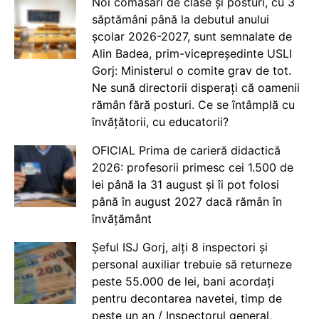
Noi comasări de clase și posturi, cu 3
săptămâni până la debutul anului
școlar 2026-2027, sunt semnalate de
Alin Badea, prim-vicepreședinte USLI
Gorj: Ministerul o comite grav de tot.
Ne sună directorii disperați că oamenii
rămân fără posturi. Ce se întâmplă cu
învățătorii, cu educatorii?
OFICIAL Prima de carieră didactică
2026: profesorii primesc cei 1.500 de
lei până la 31 august și îi pot folosi
până în august 2027 dacă rămân în
învățământ
Șeful ISJ Gorj, alți 8 inspectori și
personal auxiliar trebuie să returneze
peste 55.000 de lei, bani acordați
pentru decontarea navetei, timp de
peste un an / Inspectorul general,