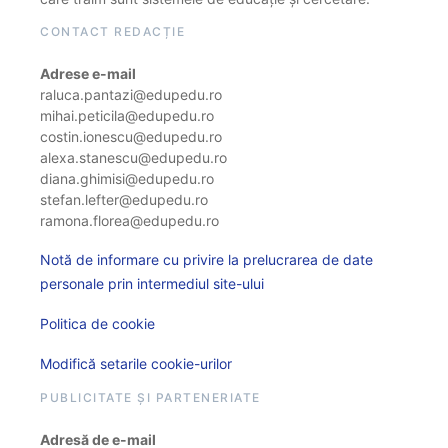
CONTACT REDACȚIE
Adrese e-mail
raluca.pantazi@edupedu.ro
mihai.peticila@edupedu.ro
costin.ionescu@edupedu.ro
alexa.stanescu@edupedu.ro
diana.ghimisi@edupedu.ro
stefan.lefter@edupedu.ro
ramona.florea@edupedu.ro
Notă de informare cu privire la prelucrarea de date
personale prin intermediul site-ului
Politica de cookie
Modifică setarile cookie-urilor
PUBLICITATE ȘI PARTENERIATE
Adresă de e-mail