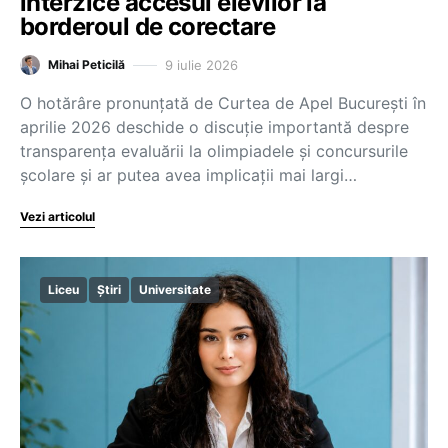
interzice accesul elevilor la
borderoul de corectare
9 iulie 2026
Mihai Peticilă
O hotărâre pronunțată de Curtea de Apel București în
aprilie 2026 deschide o discuție importantă despre
transparența evaluării la olimpiadele și concursurile
școlare și ar putea avea implicații mai largi…
Vezi articolul
Liceu
Știri
Universitate