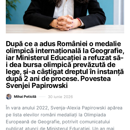
După ce a adus României o medalie
olimpică internațională la Geografie,
iar Ministerul Educației a refuzat să-
i dea bursa olimpică prevăzută de
lege, și-a câștigat dreptul în instanță
după 2 ani de procese. Povestea
Svenjei Papirowski
30 iunie 2026
Mihai Peticilă
În vara anului 2022, Svenja-Alexia Papirowski apărea
pe lista elevilor români medaliați la Olimpiada
Europeană de Geografie, potrivit comunicatului
publicat atunci de Ministerul Educației. Un an mai