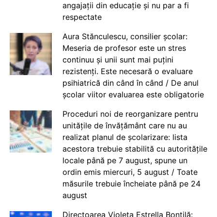
angajații din educație și nu par a fi
respectate
Aura Stănculescu, consilier școlar:
Meseria de profesor este un stres
continuu și unii sunt mai puțini
rezistenți. Este necesară o evaluare
psihiatrică din când în când / De anul
școlar viitor evaluarea este obligatorie
Proceduri noi de reorganizare pentru
unitățile de învățământ care nu au
realizat planul de școlarizare: lista
acestora trebuie stabilită cu autoritățile
locale până pe 7 august, spune un
ordin emis miercuri, 5 august / Toate
măsurile trebuie încheiate până pe 24
august
Directoarea Violeta Estrella Bontilă: