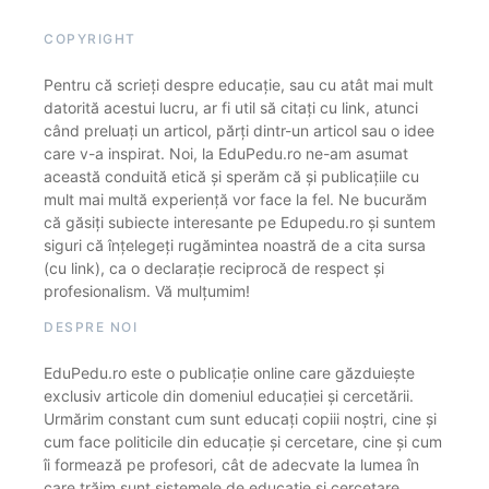
COPYRIGHT
Pentru că scrieți despre educație, sau cu atât mai mult
datorită acestui lucru, ar fi util să citați cu link, atunci
când preluați un articol, părți dintr-un articol sau o idee
care v-a inspirat. Noi, la EduPedu.ro ne-am asumat
această conduită etică și sperăm că și publicațiile cu
mult mai multă experiență vor face la fel. Ne bucurăm
că găsiți subiecte interesante pe Edupedu.ro și suntem
siguri că înțelegeți rugămintea noastră de a cita sursa
(cu link), ca o declarație reciprocă de respect și
profesionalism. Vă mulțumim!
DESPRE NOI
EduPedu.ro este o publicație online care găzduiește
exclusiv articole din domeniul educației și cercetării.
Urmărim constant cum sunt educați copiii noștri, cine și
cum face politicile din educație și cercetare, cine și cum
îi formează pe profesori, cât de adecvate la lumea în
care trăim sunt sistemele de educație și cercetare.