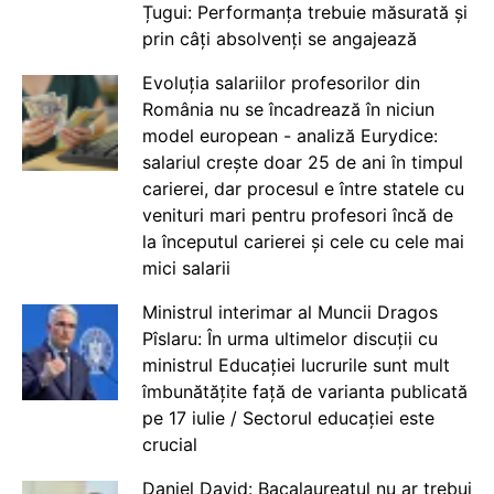
Țugui: Performanța trebuie măsurată și
prin câți absolvenți se angajează
Evoluția salariilor profesorilor din
România nu se încadrează în niciun
model european - analiză Eurydice:
salariul crește doar 25 de ani în timpul
carierei, dar procesul e între statele cu
venituri mari pentru profesori încă de
la începutul carierei și cele cu cele mai
mici salarii
Ministrul interimar al Muncii Dragos
Pîslaru: În urma ultimelor discuții cu
ministrul Educației lucrurile sunt mult
îmbunătățite față de varianta publicată
pe 17 iulie / Sectorul educației este
crucial
Daniel David: Bacalaureatul nu ar trebui