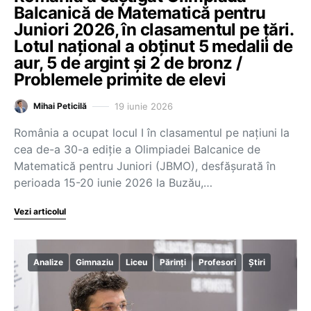
Balcanică de Matematică pentru
Juniori 2026, în clasamentul pe țări.
Lotul național a obținut 5 medalii de
aur, 5 de argint și 2 de bronz /
Problemele primite de elevi
19 iunie 2026
Mihai Peticilă
România a ocupat locul I în clasamentul pe națiuni la
cea de-a 30-a ediție a Olimpiadei Balcanice de
Matematică pentru Juniori (JBMO), desfășurată în
perioada 15-20 iunie 2026 la Buzău,…
Vezi articolul
Analize
Gimnaziu
Liceu
Părinți
Profesori
Știri