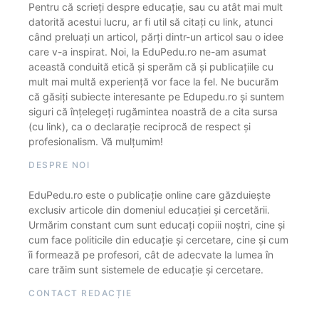
Pentru că scrieți despre educație, sau cu atât mai mult
datorită acestui lucru, ar fi util să citați cu link, atunci
când preluați un articol, părți dintr-un articol sau o idee
care v-a inspirat. Noi, la EduPedu.ro ne-am asumat
această conduită etică și sperăm că și publicațiile cu
mult mai multă experiență vor face la fel. Ne bucurăm
că găsiți subiecte interesante pe Edupedu.ro și suntem
siguri că înțelegeți rugămintea noastră de a cita sursa
(cu link), ca o declarație reciprocă de respect și
profesionalism. Vă mulțumim!
DESPRE NOI
EduPedu.ro este o publicație online care găzduiește
exclusiv articole din domeniul educației și cercetării.
Urmărim constant cum sunt educați copiii noștri, cine și
cum face politicile din educație și cercetare, cine și cum
îi formează pe profesori, cât de adecvate la lumea în
care trăim sunt sistemele de educație și cercetare.
CONTACT REDACȚIE