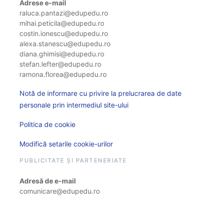
Adrese e-mail
raluca.pantazi@edupedu.ro
mihai.peticila@edupedu.ro
costin.ionescu@edupedu.ro
alexa.stanescu@edupedu.ro
diana.ghimisi@edupedu.ro
stefan.lefter@edupedu.ro
ramona.florea@edupedu.ro
Notă de informare cu privire la prelucrarea de date
personale prin intermediul site-ului
Politica de cookie
Modifică setarile cookie-urilor
PUBLICITATE ȘI PARTENERIATE
Adresă de e-mail
comunicare@edupedu.ro