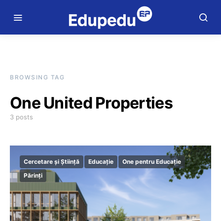
BROWSING TAG
One United Properties
3 posts
Cercetare și Știință
Educație
One pentru Educație
Părinți