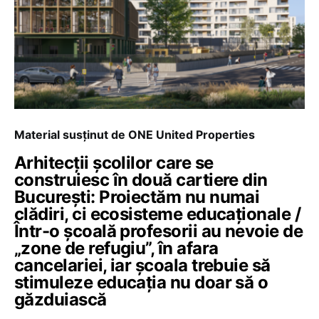
Material susținut de ONE United Properties
Arhitecții școlilor care se
construiesc în două cartiere din
București: Proiectăm nu numai
clădiri, ci ecosisteme educaționale /
Într-o școală profesorii au nevoie de
„zone de refugiu”, în afara
cancelariei, iar școala trebuie să
stimuleze educația nu doar să o
găzduiască