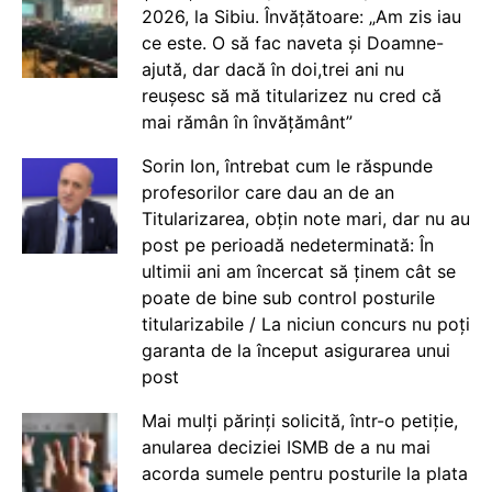
2026, la Sibiu. Învățătoare: „Am zis iau
ce este. O să fac naveta și Doamne-
ajută, dar dacă în doi,trei ani nu
reușesc să mă titularizez nu cred că
mai rămân în învățământ”
Sorin Ion, întrebat cum le răspunde
profesorilor care dau an de an
Titularizarea, obțin note mari, dar nu au
post pe perioadă nedeterminată: În
ultimii ani am încercat să ținem cât se
poate de bine sub control posturile
titularizabile / La niciun concurs nu poți
garanta de la început asigurarea unui
post
Mai mulți părinți solicită, într-o petiție,
anularea deciziei ISMB de a nu mai
acorda sumele pentru posturile la plata