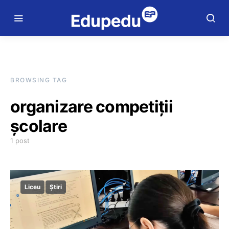
BROWSING TAG
organizare competiții
școlare
1 post
Liceu
Știri