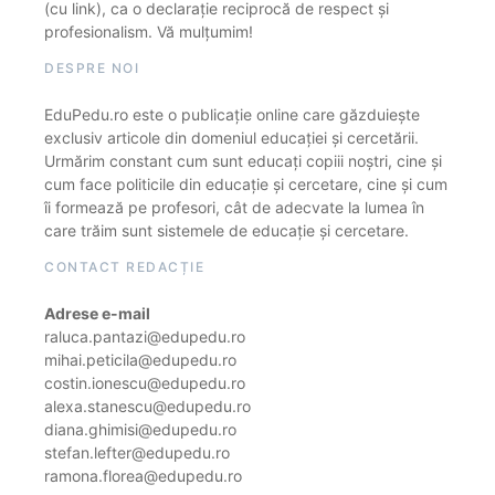
(cu link), ca o declarație reciprocă de respect și
profesionalism. Vă mulțumim!
DESPRE NOI
EduPedu.ro este o publicație online care găzduiește
exclusiv articole din domeniul educației și cercetării.
Urmărim constant cum sunt educați copiii noștri, cine și
cum face politicile din educație și cercetare, cine și cum
îi formează pe profesori, cât de adecvate la lumea în
care trăim sunt sistemele de educație și cercetare.
CONTACT REDACȚIE
Adrese e-mail
raluca.pantazi@edupedu.ro
mihai.peticila@edupedu.ro
costin.ionescu@edupedu.ro
alexa.stanescu@edupedu.ro
diana.ghimisi@edupedu.ro
stefan.lefter@edupedu.ro
ramona.florea@edupedu.ro