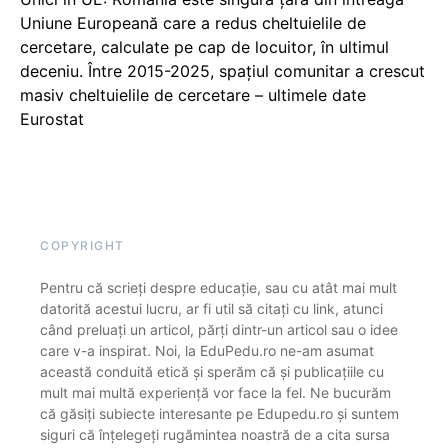
Uniune Europeană care a redus cheltuielile de
cercetare, calculate pe cap de locuitor, în ultimul
deceniu. Între 2015-2025, spațiul comunitar a crescut
masiv cheltuielile de cercetare – ultimele date
Eurostat
COPYRIGHT
Pentru că scrieți despre educație, sau cu atât mai mult
datorită acestui lucru, ar fi util să citați cu link, atunci
când preluați un articol, părți dintr-un articol sau o idee
care v-a inspirat. Noi, la EduPedu.ro ne-am asumat
această conduită etică și sperăm că și publicațiile cu
mult mai multă experiență vor face la fel. Ne bucurăm
că găsiți subiecte interesante pe Edupedu.ro și suntem
siguri că înțelegeți rugămintea noastră de a cita sursa