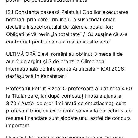
ISJ Constanța pasează Palatului Copiilor executarea
hotărârii prin care Tribunalul a suspendat chiar
deciziile Inspectoratului de tăiere a posturilor:
Obligațiile vă revin „în totalitate” / ISJ susține că s-a
conformat pentru că nu a mai emis alte acte
ULTIMĂ ORĂ Elevii români au obținut 3 medalii de
aur, 2 de argint și 3 de bronz la Olimpiada
Internațională de Inteligență Artificială – IOAI 2026,
desfășurată în Kazahstan
Profesorul Petruț Rizea: O profesoară a luat nota 4.90
la Titularizare, iar după contestații nota a ajuns la
8.70 / Astfel de erori îmi arată ce entuziasmați sunt
profesorii buni, cu experiență să vină la corectat și ce
resurse financiare sunt alocate unui astfel de concurs
important
Unici în UE: România este singura țară din întreaga