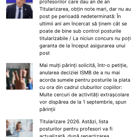
profesorilor care dau an de an
Titularizarea, obțin note mari, dar nu au
post pe perioadă nedeterminată: În
ultimii ani am încercat să ținem cât se
poate de bine sub control posturile
titularizabile / La niciun concurs nu poți
garanta de la început asigurarea unui
post
Mai mulți părinți solicită, într-o petiție,
anularea deciziei ISMB de a nu mai
acorda sumele pentru posturile la plata
cu ora din cadrul cluburilor copiilor:
Multe cercuri de activități extrașcolare
vor dispărea de la 1 septembrie, spun
părinții
Titularizare 2026. Astăzi, lista
posturilor pentru profesori va fi
actualizată, după repartizarea