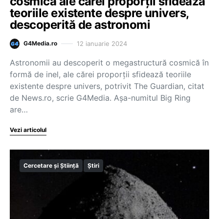
cosmică ale cărei proporții sfidează
teoriile existente despre univers,
descoperită de astronomi
12 ianuarie 2024
G4Media.ro
Astronomii au descoperit o megastructură cosmică în
formă de inel, ale cărei proporţii sfidează teoriile
existente despre univers, potrivit The Guardian, citat
de News.ro, scrie G4Media. Aşa-numitul Big Ring
are…
Vezi articolul
Cercetare și Știință
Știri