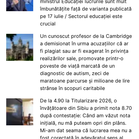
ministrul Educației lucrurile sunt mult
îmbunătățite față de varianta publicată
pe 17 iulie / Sectorul educației este
crucial
Un cunoscut profesor de la Cambridge
a demisionat în urma acuzațiilor că ar
fi plagiat sau ar fi exagerat în privința
realizărilor sale, promovate printr-o
poveste de viață marcată de un
diagnostic de autism, zeci de
maratoane parcurse și milioane de lire
strânse în scopuri caritabile
De la 4.90 la Titularizare 2026, o
învățătoare din Sibiu a primit nota 8.70
după contestație: Când am văzut nota
inițială, nu mă puteam opri din plâns.
Mi-am dat seama că lucrarea mea nu a
fost corectată în adevăratul sens al