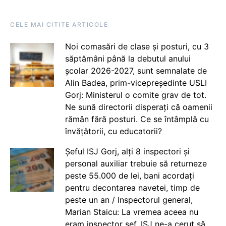
CELE MAI CITITE ARTICOLE
Noi comasări de clase și posturi, cu 3
săptămâni până la debutul anului
școlar 2026-2027, sunt semnalate de
Alin Badea, prim-vicepreședinte USLI
Gorj: Ministerul o comite grav de tot.
Ne sună directorii disperați că oamenii
rămân fără posturi. Ce se întâmplă cu
învățătorii, cu educatorii?
Șeful ISJ Gorj, alți 8 inspectori și
personal auxiliar trebuie să returneze
peste 55.000 de lei, bani acordați
pentru decontarea navetei, timp de
peste un an / Inspectorul general,
Marian Staicu: La vremea aceea nu
eram inspector șef. ISJ ne-a cerut să