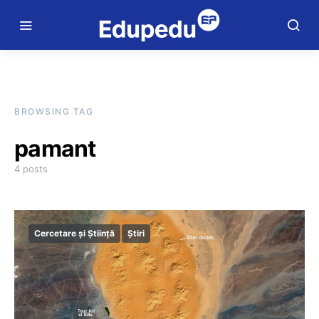
BROWSING TAG
pamant
4 posts
Cercetare și Știință
Știri