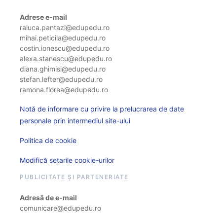
Adrese e-mail
raluca.pantazi@edupedu.ro
mihai.peticila@edupedu.ro
costin.ionescu@edupedu.ro
alexa.stanescu@edupedu.ro
diana.ghimisi@edupedu.ro
stefan.lefter@edupedu.ro
ramona.florea@edupedu.ro
Notă de informare cu privire la prelucrarea de date
personale prin intermediul site-ului
Politica de cookie
Modifică setarile cookie-urilor
PUBLICITATE ȘI PARTENERIATE
Adresă de e-mail
comunicare@edupedu.ro