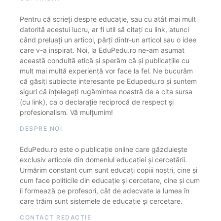
Pentru că scrieți despre educație, sau cu atât mai mult
datorită acestui lucru, ar fi util să citați cu link, atunci
când preluați un articol, părți dintr-un articol sau o idee
care v-a inspirat. Noi, la EduPedu.ro ne-am asumat
această conduită etică și sperăm că și publicațiile cu
mult mai multă experiență vor face la fel. Ne bucurăm
că găsiți subiecte interesante pe Edupedu.ro și suntem
siguri că înțelegeți rugămintea noastră de a cita sursa
(cu link), ca o declarație reciprocă de respect și
profesionalism. Vă mulțumim!
DESPRE NOI
EduPedu.ro este o publicație online care găzduiește
exclusiv articole din domeniul educației și cercetării.
Urmărim constant cum sunt educați copiii noștri, cine și
cum face politicile din educație și cercetare, cine și cum
îi formează pe profesori, cât de adecvate la lumea în
care trăim sunt sistemele de educație și cercetare.
CONTACT REDACȚIE