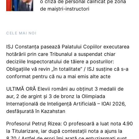
o criză de personal calificat pe zona
de maiștri-instructori
CELE MAI NOI
ISJ Constanța pasează Palatului Copiilor executarea
hotărârii prin care Tribunalul a suspendat chiar
deciziile Inspectoratului de tăiere a posturilor:
Obligațiile vă revin „în totalitate” / ISJ susține că s-a
conformat pentru că nu a mai emis alte acte
ULTIMĂ ORĂ Elevii români au obținut 3 medalii de
aur, 2 de argint și 3 de bronz la Olimpiada
Internațională de Inteligență Artificială – IOAI 2026,
desfășurată în Kazahstan
Profesorul Petruț Rizea: O profesoară a luat nota 4.90
la Titularizare, iar după contestații nota a ajuns la
8.70 / Astfel de erori îmi arată ce entuziasmați sunt