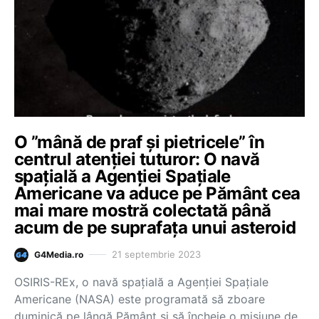
O ”mână de praf și pietricele” în
centrul atenției tuturor: O navă
spațială a Agenției Spațiale
Americane va aduce pe Pământ cea
mai mare mostră colectată până
acum de pe suprafața unui asteroid
21 septembrie 2023
G4Media.ro
OSIRIS-REx, o navă spațială a Agenției Spațiale
Americane (NASA) este programată să zboare
duminică pe lângă Pământ și să încheie o misiune de