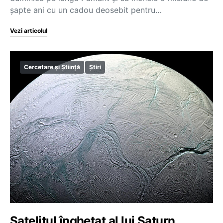
șapte ani cu un cadou deosebit pentru…
Vezi articolul
Cercetare și Știință
Știri
Satelitul înghețat al lui Saturn,