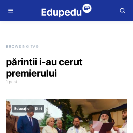
BROWSING TAG
părintii i-au cerut
premierului
1 post
Educație
Știri