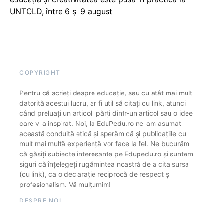
UNTOLD, între 6 și 9 august
COPYRIGHT
Pentru că scrieți despre educație, sau cu atât mai mult
datorită acestui lucru, ar fi util să citați cu link, atunci
când preluați un articol, părți dintr-un articol sau o idee
care v-a inspirat. Noi, la EduPedu.ro ne-am asumat
această conduită etică și sperăm că și publicațiile cu
mult mai multă experiență vor face la fel. Ne bucurăm
că găsiți subiecte interesante pe Edupedu.ro și suntem
siguri că înțelegeți rugămintea noastră de a cita sursa
(cu link), ca o declarație reciprocă de respect și
profesionalism. Vă mulțumim!
DESPRE NOI