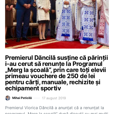
Premierul Dăncilă susține că părinții
i-au cerut să renunțe la Programul
„Merg la școală”, prin care toți elevii
primeau vouchere de 250 de lei
pentru cărți, manuale, rechizite și
echipament sportiv
17 august 2019
Mihai Peticilă
Premierul Viorica Dăncilă a anunțat că a renunțat la
programul „Merg la școală” după discuții cu mai mulți