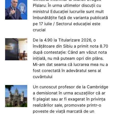
Pîslaru: În urma ultimelor discuții cu
ministrul Educației lucrurile sunt mult
îmbunătățite față de varianta publicată
pe 17 iulie / Sectorul educației este
crucial
De la 4.90 la Titularizare 2026, o
învățătoare din Sibiu a primit nota 8.70
după contestație: Când am văzut nota
inițială, nu mă puteam opri din plâns.
Mi-am dat seama că lucrarea mea nu a
fost corectată în adevăratul sens al
cuvântului
Un cunoscut profesor de la Cambridge
a demisionat în urma acuzațiilor că ar
fi plagiat sau ar fi exagerat în privința
realizărilor sale, promovate printr-o
poveste de viață marcată de un