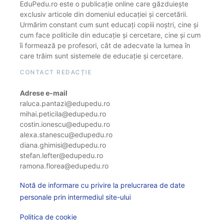
EduPedu.ro este o publicație online care găzduiește
exclusiv articole din domeniul educației și cercetării.
Urmărim constant cum sunt educați copiii noștri, cine și
cum face politicile din educație și cercetare, cine și cum
îi formează pe profesori, cât de adecvate la lumea în
care trăim sunt sistemele de educație și cercetare.
CONTACT REDACȚIE
Adrese e-mail
raluca.pantazi@edupedu.ro
mihai.peticila@edupedu.ro
costin.ionescu@edupedu.ro
alexa.stanescu@edupedu.ro
diana.ghimisi@edupedu.ro
stefan.lefter@edupedu.ro
ramona.florea@edupedu.ro
Notă de informare cu privire la prelucrarea de date
personale prin intermediul site-ului
Politica de cookie