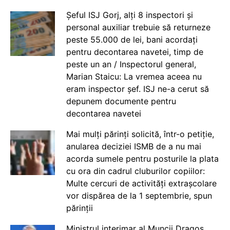
Șeful ISJ Gorj, alți 8 inspectori și
personal auxiliar trebuie să returneze
peste 55.000 de lei, bani acordați
pentru decontarea navetei, timp de
peste un an / Inspectorul general,
Marian Staicu: La vremea aceea nu
eram inspector șef. ISJ ne-a cerut să
depunem documente pentru
decontarea navetei
Mai mulți părinți solicită, într-o petiție,
anularea deciziei ISMB de a nu mai
acorda sumele pentru posturile la plata
cu ora din cadrul cluburilor copiilor:
Multe cercuri de activități extrașcolare
vor dispărea de la 1 septembrie, spun
părinții
Ministrul interimar al Muncii Dragos