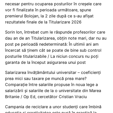
necesar pentru ocuparea posturilor în creșele care
vor fi finalizate în perioada următoare, spune
premierul Bolojan, la 2 zile după ce s-au afișat
rezultatele finale de la Titularizare 2026
Sorin Ion, întrebat cum le răspunde profesorilor care
dau an de an Titularizarea, obțin note mari, dar nu au
post pe perioadă nedeterminată: În ultimii ani am
încercat să ținem cât se poate de bine sub control
posturile titularizabile / La niciun concurs nu poți
garanta de la început asigurarea unui post
Salarizarea învățământului universitar – coeficienți
prea mici sau taxare pe muncă prea mare?
Comparație între salariile propuse în noua lege a
salarizării și salariile de la o universitate din Marea
Britanie / Op Ed, cercetător Cristian Vraciu
Campania de reciclare a unor studenți care îmbină
educația și creativitatea este pusă în practică la