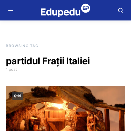
BROWSING TAG
partidul Frații Italiei
1 post
Știri