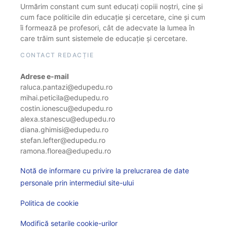
Urmărim constant cum sunt educați copiii noștri, cine și
cum face politicile din educație și cercetare, cine și cum
îi formează pe profesori, cât de adecvate la lumea în
care trăim sunt sistemele de educație și cercetare.
CONTACT REDACȚIE
Adrese e-mail
raluca.pantazi@edupedu.ro
mihai.peticila@edupedu.ro
costin.ionescu@edupedu.ro
alexa.stanescu@edupedu.ro
diana.ghimisi@edupedu.ro
stefan.lefter@edupedu.ro
ramona.florea@edupedu.ro
Notă de informare cu privire la prelucrarea de date
personale prin intermediul site-ului
Politica de cookie
Modifică setarile cookie-urilor