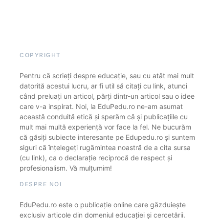
COPYRIGHT
Pentru că scrieți despre educație, sau cu atât mai mult
datorită acestui lucru, ar fi util să citați cu link, atunci
când preluați un articol, părți dintr-un articol sau o idee
care v-a inspirat. Noi, la EduPedu.ro ne-am asumat
această conduită etică și sperăm că și publicațiile cu
mult mai multă experiență vor face la fel. Ne bucurăm
că găsiți subiecte interesante pe Edupedu.ro și suntem
siguri că înțelegeți rugămintea noastră de a cita sursa
(cu link), ca o declarație reciprocă de respect și
profesionalism. Vă mulțumim!
DESPRE NOI
EduPedu.ro este o publicație online care găzduiește
exclusiv articole din domeniul educației și cercetării.