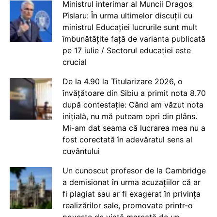
Ministrul interimar al Muncii Dragos
Pîslaru: În urma ultimelor discuții cu
ministrul Educației lucrurile sunt mult
îmbunătățite față de varianta publicată
pe 17 iulie / Sectorul educației este
crucial
De la 4.90 la Titularizare 2026, o
învățătoare din Sibiu a primit nota 8.70
după contestație: Când am văzut nota
inițială, nu mă puteam opri din plâns.
Mi-am dat seama că lucrarea mea nu a
fost corectată în adevăratul sens al
cuvântului
Un cunoscut profesor de la Cambridge
a demisionat în urma acuzațiilor că ar
fi plagiat sau ar fi exagerat în privința
realizărilor sale, promovate printr-o
poveste de viață marcată de un