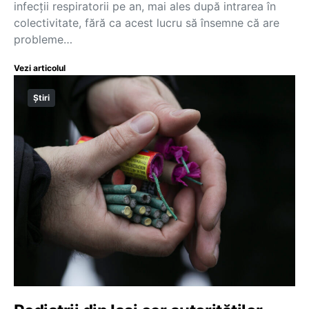
infecții respiratorii pe an, mai ales după intrarea în
colectivitate, fără ca acest lucru să însemne că are
probleme…
Vezi articolul
Știri