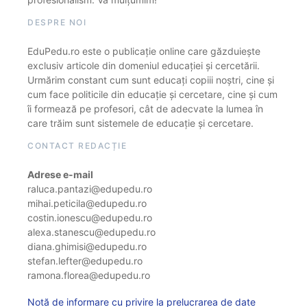
DESPRE NOI
EduPedu.ro este o publicație online care găzduiește
exclusiv articole din domeniul educației și cercetării.
Urmărim constant cum sunt educați copiii noștri, cine și
cum face politicile din educație și cercetare, cine și cum
îi formează pe profesori, cât de adecvate la lumea în
care trăim sunt sistemele de educație și cercetare.
CONTACT REDACȚIE
Adrese e-mail
raluca.pantazi@edupedu.ro
mihai.peticila@edupedu.ro
costin.ionescu@edupedu.ro
alexa.stanescu@edupedu.ro
diana.ghimisi@edupedu.ro
stefan.lefter@edupedu.ro
ramona.florea@edupedu.ro
Notă de informare cu privire la prelucrarea de date