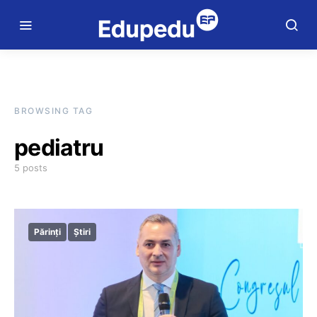
BROWSING TAG
pediatru
5 posts
Părinți
Știri