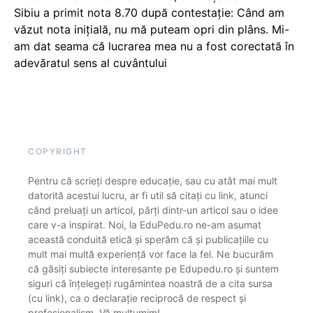
Sibiu a primit nota 8.70 după contestație: Când am
văzut nota inițială, nu mă puteam opri din plâns. Mi-
am dat seama că lucrarea mea nu a fost corectată în
adevăratul sens al cuvântului
COPYRIGHT
Pentru că scrieți despre educație, sau cu atât mai mult
datorită acestui lucru, ar fi util să citați cu link, atunci
când preluați un articol, părți dintr-un articol sau o idee
care v-a inspirat. Noi, la EduPedu.ro ne-am asumat
această conduită etică și sperăm că și publicațiile cu
mult mai multă experiență vor face la fel. Ne bucurăm
că găsiți subiecte interesante pe Edupedu.ro și suntem
siguri că înțelegeți rugămintea noastră de a cita sursa
(cu link), ca o declarație reciprocă de respect și
profesionalism. Vă mulțumim!