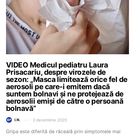
VIDEO Medicul pediatru Laura
Prisacariu, despre virozele de
sezon: „Masca limitează orice fel de
aerosoli pe care-i emitem dacă
suntem bolnavi și ne protejează de
aerosolii emiși de către o persoană
bolnavă”
3 decembrie 2020
I.N.
Gripa este diferită de răceală prin simptomele mai