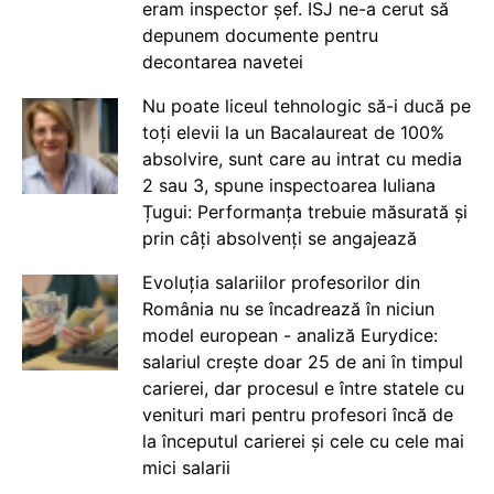
eram inspector șef. ISJ ne-a cerut să
depunem documente pentru
decontarea navetei
Nu poate liceul tehnologic să-i ducă pe
toți elevii la un Bacalaureat de 100%
absolvire, sunt care au intrat cu media
2 sau 3, spune inspectoarea Iuliana
Țugui: Performanța trebuie măsurată și
prin câți absolvenți se angajează
Evoluția salariilor profesorilor din
România nu se încadrează în niciun
model european - analiză Eurydice:
salariul crește doar 25 de ani în timpul
carierei, dar procesul e între statele cu
venituri mari pentru profesori încă de
la începutul carierei și cele cu cele mai
mici salarii