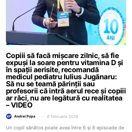
Copiii să facă mișcare zilnic, să fie
expuși la soare pentru vitamina D și
în spații aerisite, recomandă
medicul pediatru Iulius Jugănaru:
Să nu se teamă părinții sau
profesorii că intră aerul rece și copiii
ar răci, nu are legătură cu realitatea
– VIDEO
6 februarie 2026
Andrei Popa
Un copil sănătos poate avea între 6 și 8 episoade de