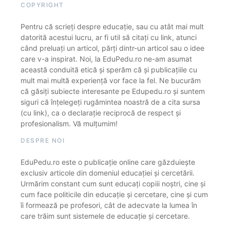
COPYRIGHT
Pentru că scrieți despre educație, sau cu atât mai mult
datorită acestui lucru, ar fi util să citați cu link, atunci
când preluați un articol, părți dintr-un articol sau o idee
care v-a inspirat. Noi, la EduPedu.ro ne-am asumat
această conduită etică și sperăm că și publicațiile cu
mult mai multă experiență vor face la fel. Ne bucurăm
că găsiți subiecte interesante pe Edupedu.ro și suntem
siguri că înțelegeți rugămintea noastră de a cita sursa
(cu link), ca o declarație reciprocă de respect și
profesionalism. Vă mulțumim!
DESPRE NOI
EduPedu.ro este o publicație online care găzduiește
exclusiv articole din domeniul educației și cercetării.
Urmărim constant cum sunt educați copiii noștri, cine și
cum face politicile din educație și cercetare, cine și cum
îi formează pe profesori, cât de adecvate la lumea în
care trăim sunt sistemele de educație și cercetare.