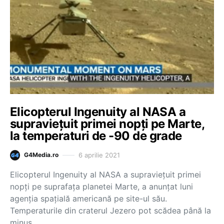
Elicopterul Ingenuity al NASA a
supraviețuit primei nopți pe Marte,
la temperaturi de -90 de grade
6 aprilie 2021
G4Media.ro
Elicopterul Ingenuity al NASA a supravieţuit primei
nopţi pe suprafaţa planetei Marte, a anunţat luni
agenţia spaţială americană pe site-ul său.
Temperaturile din craterul Jezero pot scădea până la
minus…