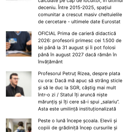
calculate pe cap de locuitor, în ultimul
deceniu. Între 2015-2025, spațiul
comunitar a crescut masiv cheltuielile
de cercetare - ultimele date Eurostat
OFICIAL Prima de carieră didactică
2026: profesorii primesc cei 1.500 de
lei până la 31 august și îi pot folosi
până în august 2027 dacă rămân în
învățământ
Profesorul Petruț Rizea, despre plata
cu ora: Dacă mă apuc să strâng sticle
și să le duc la SGR, câștig mai mult
într-o zi / Statul îți aruncă niște
mărunțiș și îți cere să-i spui „salariu”.
Asta este umilință instituționalizată
Peste o lună începe școala. Elevii și
copiii de grădiniță încep cursurile și