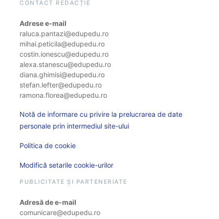
CONTACT REDACȚIE
Adrese e-mail
raluca.pantazi@edupedu.ro
mihai.peticila@edupedu.ro
costin.ionescu@edupedu.ro
alexa.stanescu@edupedu.ro
diana.ghimisi@edupedu.ro
stefan.lefter@edupedu.ro
ramona.florea@edupedu.ro
Notă de informare cu privire la prelucrarea de date
personale prin intermediul site-ului
Politica de cookie
Modifică setarile cookie-urilor
PUBLICITATE ȘI PARTENERIATE
Adresă de e-mail
comunicare@edupedu.ro