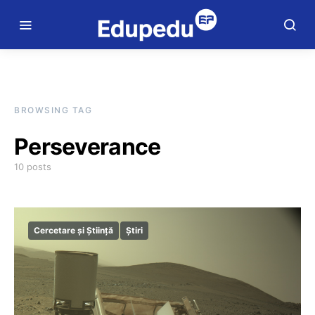
BROWSING TAG
Perseverance
10 posts
Cercetare și Știință
Știri