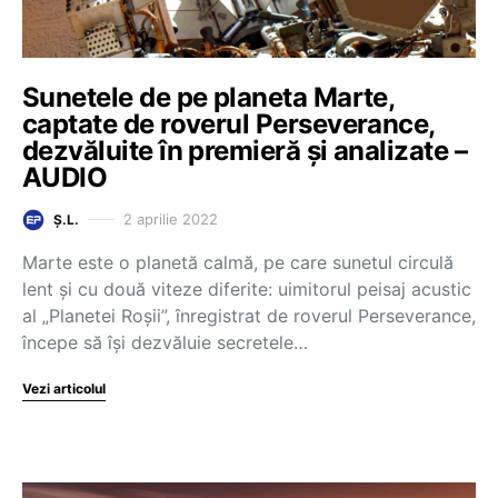
Sunetele de pe planeta Marte,
captate de roverul Perseverance,
dezvăluite în premieră și analizate –
AUDIO
2 aprilie 2022
Ș.L.
Marte este o planetă calmă, pe care sunetul circulă
lent şi cu două viteze diferite: uimitorul peisaj acustic
al „Planetei Roşii”, înregistrat de roverul Perseverance,
începe să îşi dezvăluie secretele…
Vezi articolul