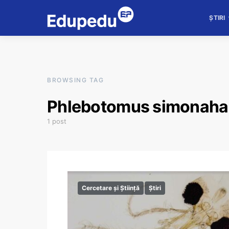
ȘTIRI
BROWSING TAG
Phlebotomus simonaha
1 post
Cercetare și Știință
Știri