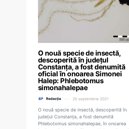
O nouă specie de insectă,
descoperită în județul
Constanța, a fost denumită
oficial în onoarea Simonei
Halep: Phlebotomus
simonahalepae
20 septembrie 2021
Redacția
O nouă specie de insectă, descoperită în
județul Constanța, a fost denumită
Phlebotomus simonahalepae, în onoarea