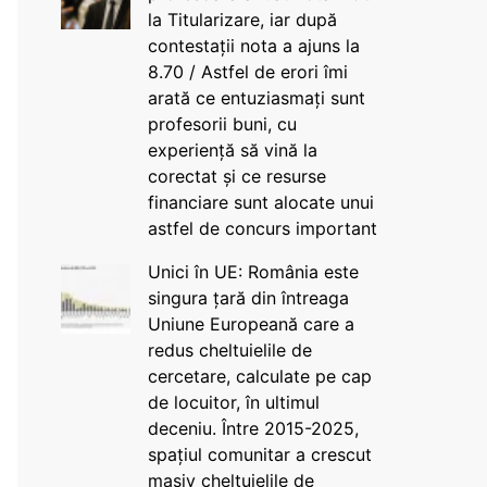
la Titularizare, iar după
contestații nota a ajuns la
8.70 / Astfel de erori îmi
arată ce entuziasmați sunt
profesorii buni, cu
experiență să vină la
corectat și ce resurse
financiare sunt alocate unui
astfel de concurs important
Unici în UE: România este
singura țară din întreaga
Uniune Europeană care a
redus cheltuielile de
cercetare, calculate pe cap
de locuitor, în ultimul
deceniu. Între 2015-2025,
spațiul comunitar a crescut
masiv cheltuielile de