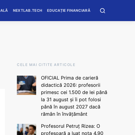
OALĂ
NEXTLAB.TECH
EDUCAȚIE FINANCIARĂ
CELE MAI CITITE ARTICOLE
OFICIAL Prima de carieră
didactică 2026: profesorii
primesc cei 1.500 de lei până
la 31 august și îi pot folosi
până în august 2027 dacă
rămân în învățământ
Profesorul Petruț Rizea: O
profesoară a luat nota 4.90