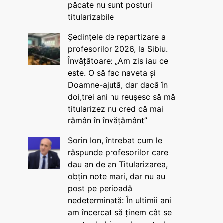
păcate nu sunt posturi
titularizabile
Ședințele de repartizare a
profesorilor 2026, la Sibiu.
Învățătoare: „Am zis iau ce
este. O să fac naveta și
Doamne-ajută, dar dacă în
doi,trei ani nu reușesc să mă
titularizez nu cred că mai
rămân în învățământ”
Sorin Ion, întrebat cum le
răspunde profesorilor care
dau an de an Titularizarea,
obțin note mari, dar nu au
post pe perioadă
nedeterminată: În ultimii ani
am încercat să ținem cât se