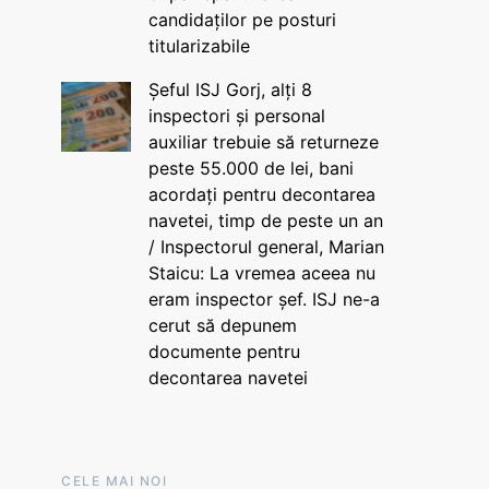
candidaților pe posturi
titularizabile
Șeful ISJ Gorj, alți 8
inspectori și personal
auxiliar trebuie să returneze
peste 55.000 de lei, bani
acordați pentru decontarea
navetei, timp de peste un an
/ Inspectorul general, Marian
Staicu: La vremea aceea nu
eram inspector șef. ISJ ne-a
cerut să depunem
documente pentru
decontarea navetei
CELE MAI NOI