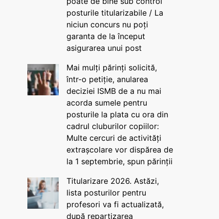
poate de bine sub control
posturile titularizabile / La
niciun concurs nu poți
garanta de la început
asigurarea unui post
Mai mulți părinți solicită,
într-o petiție, anularea
deciziei ISMB de a nu mai
acorda sumele pentru
posturile la plata cu ora din
cadrul cluburilor copiilor:
Multe cercuri de activități
extrașcolare vor dispărea de
la 1 septembrie, spun părinții
Titularizare 2026. Astăzi,
lista posturilor pentru
profesori va fi actualizată,
după repartizarea