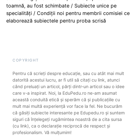
toamnă, au fost schimbate / Subiecte unice pe
specialități / Condiții noi pentru membrii comisiei ce
elaborează subiectele pentru proba scrisă
COPYRIGHT
Pentru că scrieți despre educație, sau cu atât mai mult
datorită acestui lucru, ar fi util să citați cu link, atunci
când preluați un articol, părți dintr-un articol sau o idee
care v-a inspirat. Noi, la EduPedu.ro ne-am asumat
această conduită etică și sperăm că și publicațiile cu
mult mai multă experiență vor face la fel. Ne bucurăm
că găsiți subiecte interesante pe Edupedu.ro și suntem
siguri că înțelegeți rugămintea noastră de a cita sursa
(cu link), ca o declarație reciprocă de respect și
profesionalism. Vă mulțumim!