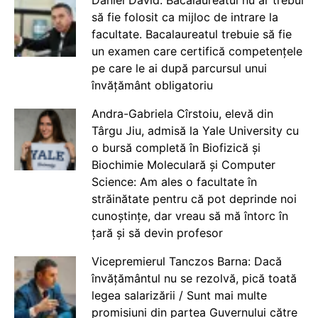
Daniel David: Bacalaureatul nu ar trebui
să fie folosit ca mijloc de intrare la
facultate. Bacalaureatul trebuie să fie
un examen care certifică competențele
pe care le ai după parcursul unui
învățământ obligatoriu
Andra-Gabriela Cîrstoiu, elevă din
Târgu Jiu, admisă la Yale University cu
o bursă completă în Biofizică și
Biochimie Moleculară și Computer
Science: Am ales o facultate în
străinătate pentru că pot deprinde noi
cunoștințe, dar vreau să mă întorc în
țară și să devin profesor
Vicepremierul Tanczos Barna: Dacă
învățământul nu se rezolvă, pică toată
legea salarizării / Sunt mai multe
promisiuni din partea Guvernului către