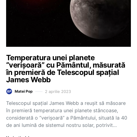
Temperatura unei planete
“verișoară” cu Pământul, măsurată
în premieră de Telescopul spațial
James Webb
2 aprilie 2023
Matei Pop
Telescopul spaţial James Webb a reuşit să măsoare
în premieră temperatura unei planete stâncoase,
considerată o ”verişoară” a Pământului, situată la 40
de ani lumină de sistemul nostru solar, potrivit…