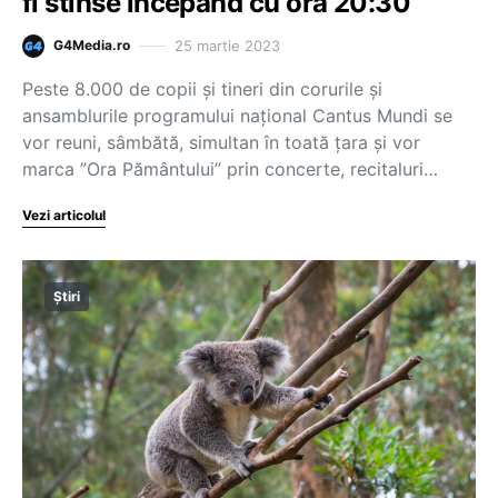
fi stinse începând cu ora 20:30
25 martie 2023
G4Media.ro
Peste 8.000 de copii şi tineri din corurile şi
ansamblurile programului naţional Cantus Mundi se
vor reuni, sâmbătă, simultan în toată ţara şi vor
marca ”Ora Pământului” prin concerte, recitaluri…
Vezi articolul
Știri