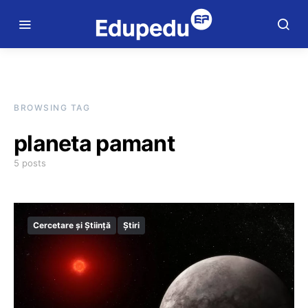
BROWSING TAG
planeta pamant
5 posts
Cercetare și Știință
Știri