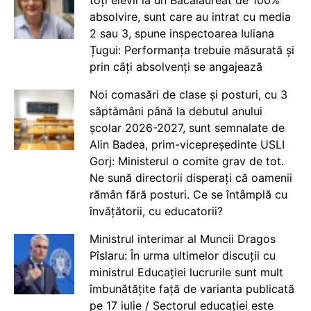
toți elevii la un Bacalaureat de 100%
absolvire, sunt care au intrat cu media
2 sau 3, spune inspectoarea Iuliana
Țugui: Performanța trebuie măsurată și
prin câți absolvenți se angajează
Noi comasări de clase și posturi, cu 3
săptămâni până la debutul anului
școlar 2026-2027, sunt semnalate de
Alin Badea, prim-vicepreședinte USLI
Gorj: Ministerul o comite grav de tot.
Ne sună directorii disperați că oamenii
rămân fără posturi. Ce se întâmplă cu
învățătorii, cu educatorii?
Ministrul interimar al Muncii Dragos
Pîslaru: În urma ultimelor discuții cu
ministrul Educației lucrurile sunt mult
îmbunătățite față de varianta publicată
pe 17 iulie / Sectorul educației este