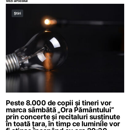
Vezi articolul
Știri
Peste 8.000 de copii și tineri vor
marca sâmbătă „Ora Pământului”
prin concerte și recitaluri susținute
în toată țara, în timp ce luminile vor