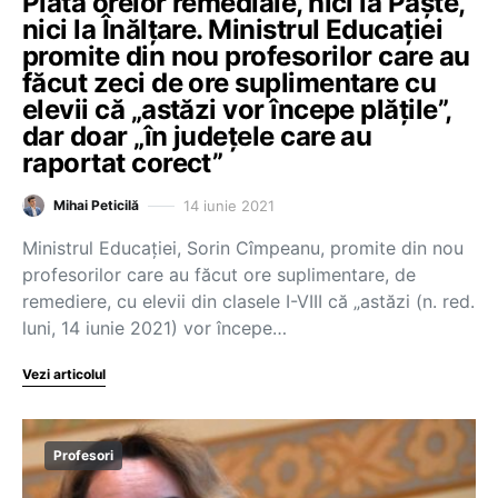
Plata orelor remediale, nici la Paște,
nici la Înălțare. Ministrul Educației
promite din nou profesorilor care au
făcut zeci de ore suplimentare cu
elevii că „astăzi vor începe plățile”,
dar doar „în județele care au
raportat corect”
14 iunie 2021
Mihai Peticilă
Ministrul Educației, Sorin Cîmpeanu, promite din nou
profesorilor care au făcut ore suplimentare, de
remediere, cu elevii din clasele I-VIII că „astăzi (n. red.
luni, 14 iunie 2021) vor începe…
Vezi articolul
Profesori