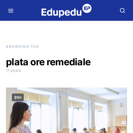
BROWSING TAG
plata ore remediale
11 posts
Știri