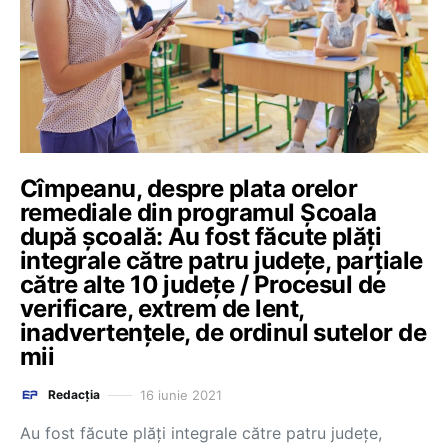
Cîmpeanu, despre plata orelor
remediale din programul Școala
după școală: Au fost făcute plăți
integrale către patru județe, parțiale
către alte 10 județe / Procesul de
verificare, extrem de lent,
inadvertențele, de ordinul sutelor de
mii
16 iunie 2021
Redacția
Au fost făcute plăți integrale către patru județe,