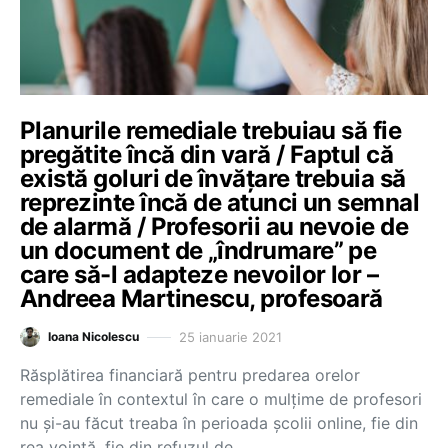
Planurile remediale trebuiau să fie
pregătite încă din vară / Faptul că
există goluri de învățare trebuia să
reprezinte încă de atunci un semnal
de alarmă / Profesorii au nevoie de
un document de „îndrumare” pe
care să-l adapteze nevoilor lor –
Andreea Martinescu, profesoară
25 ianuarie 2021
Ioana Nicolescu
Răsplătirea financiară pentru predarea orelor
remediale în contextul în care o mulțime de profesori
nu și-au făcut treaba în perioada școlii online, fie din
rea voință, fie din refuzul de…