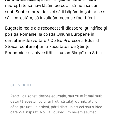
nedreptate să nu-i lăsăm pe copii să fie așa cum
sunt. Suntem prea dornici să îi băgăm în șabloane și
să-i corectăm, să invalidăm ceea ce fac diferit
Bugetele reale ale reconectării diasporei științifice și
poziția României la coada Uniunii Europene în
cercetare-dezvoltare / Op Ed Profesorul Eduard
Stoica, conferențiar la Facultatea de Științe
Economice a Universității „Lucian Blaga” din Sibiu
COPYRIGHT
Pentru că scrieți despre educație, sau cu atât mai mult
datorită acestui lucru, ar fi util să citați cu link, atunci
când preluați un articol, părți dintr-un articol sau o idee
care v-a inspirat. Noi, la EduPedu.ro ne-am asumat