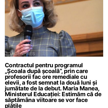
Contractul pentru programul
„Școala după școală”, prin care
profesorii fac ore remediale cu
elevii, a fost semnat la două luni și
jumătate de la debut. Maria Manea,
Ministerul Educației: Estimăm că de
săptămâna viitoare se vor face
plățile