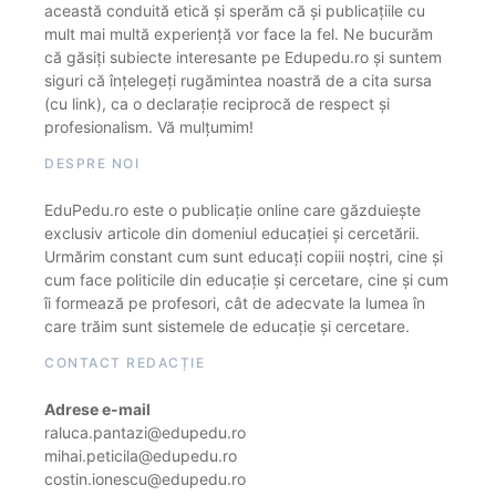
această conduită etică și sperăm că și publicațiile cu
mult mai multă experiență vor face la fel. Ne bucurăm
că găsiți subiecte interesante pe Edupedu.ro și suntem
siguri că înțelegeți rugămintea noastră de a cita sursa
(cu link), ca o declarație reciprocă de respect și
profesionalism. Vă mulțumim!
DESPRE NOI
EduPedu.ro este o publicație online care găzduiește
exclusiv articole din domeniul educației și cercetării.
Urmărim constant cum sunt educați copiii noștri, cine și
cum face politicile din educație și cercetare, cine și cum
îi formează pe profesori, cât de adecvate la lumea în
care trăim sunt sistemele de educație și cercetare.
CONTACT REDACȚIE
Adrese e-mail
raluca.pantazi@edupedu.ro
mihai.peticila@edupedu.ro
costin.ionescu@edupedu.ro