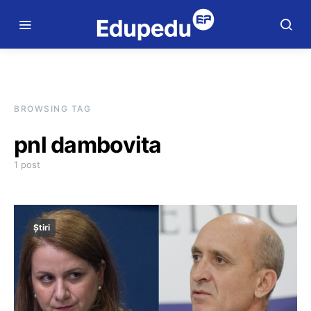
BROWSING TAG
pnl dambovita
1 post
Știri