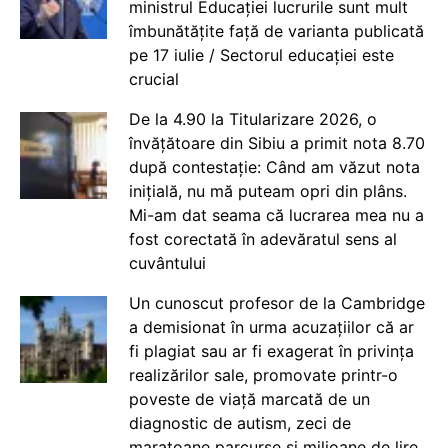
ministrul Educației lucrurile sunt mult
îmbunătățite față de varianta publicată
pe 17 iulie / Sectorul educației este
crucial
De la 4.90 la Titularizare 2026, o
învățătoare din Sibiu a primit nota 8.70
după contestație: Când am văzut nota
inițială, nu mă puteam opri din plâns.
Mi-am dat seama că lucrarea mea nu a
fost corectată în adevăratul sens al
cuvântului
Un cunoscut profesor de la Cambridge
a demisionat în urma acuzațiilor că ar
fi plagiat sau ar fi exagerat în privința
realizărilor sale, promovate printr-o
poveste de viață marcată de un
diagnostic de autism, zeci de
maratoane parcurse și milioane de lire