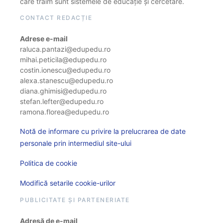
care trăim sunt sistemele de educație și cercetare.
CONTACT REDACȚIE
Adrese e-mail
raluca.pantazi@edupedu.ro
mihai.peticila@edupedu.ro
costin.ionescu@edupedu.ro
alexa.stanescu@edupedu.ro
diana.ghimisi@edupedu.ro
stefan.lefter@edupedu.ro
ramona.florea@edupedu.ro
Notă de informare cu privire la prelucrarea de date
personale prin intermediul site-ului
Politica de cookie
Modifică setarile cookie-urilor
PUBLICITATE ȘI PARTENERIATE
Adresă de e-mail