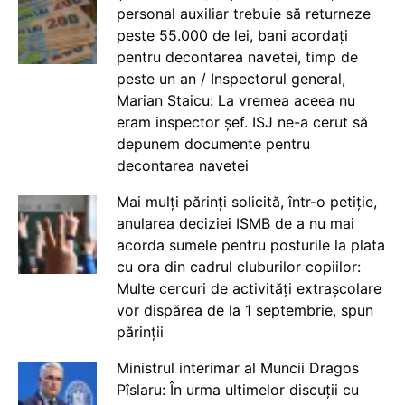
personal auxiliar trebuie să returneze
peste 55.000 de lei, bani acordați
pentru decontarea navetei, timp de
peste un an / Inspectorul general,
Marian Staicu: La vremea aceea nu
eram inspector șef. ISJ ne-a cerut să
depunem documente pentru
decontarea navetei
Mai mulți părinți solicită, într-o petiție,
anularea deciziei ISMB de a nu mai
acorda sumele pentru posturile la plata
cu ora din cadrul cluburilor copiilor:
Multe cercuri de activități extrașcolare
vor dispărea de la 1 septembrie, spun
părinții
Ministrul interimar al Muncii Dragos
Pîslaru: În urma ultimelor discuții cu