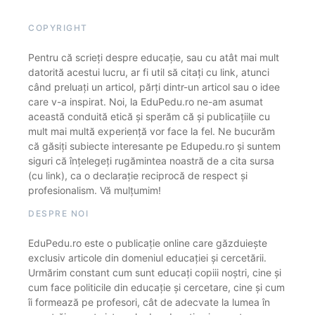
COPYRIGHT
Pentru că scrieți despre educație, sau cu atât mai mult
datorită acestui lucru, ar fi util să citați cu link, atunci
când preluați un articol, părți dintr-un articol sau o idee
care v-a inspirat. Noi, la EduPedu.ro ne-am asumat
această conduită etică și sperăm că și publicațiile cu
mult mai multă experiență vor face la fel. Ne bucurăm
că găsiți subiecte interesante pe Edupedu.ro și suntem
siguri că înțelegeți rugămintea noastră de a cita sursa
(cu link), ca o declarație reciprocă de respect și
profesionalism. Vă mulțumim!
DESPRE NOI
EduPedu.ro este o publicație online care găzduiește
exclusiv articole din domeniul educației și cercetării.
Urmărim constant cum sunt educați copiii noștri, cine și
cum face politicile din educație și cercetare, cine și cum
îi formează pe profesori, cât de adecvate la lumea în