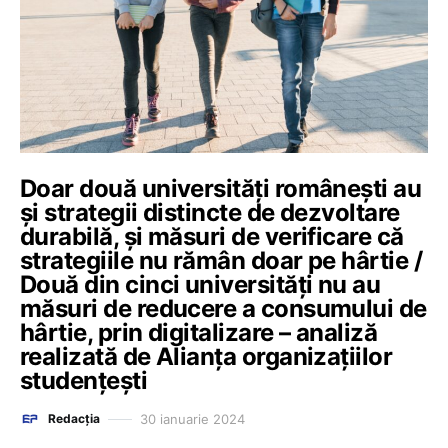
Doar două universități românești au
și strategii distincte de dezvoltare
durabilă, și măsuri de verificare că
strategiile nu rămân doar pe hârtie /
Două din cinci universități nu au
măsuri de reducere a consumului de
hârtie, prin digitalizare – analiză
realizată de Alianța organizațiilor
studențești
30 ianuarie 2024
Redacția