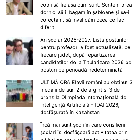
copii să fie așa cum sunt. Suntem prea
dornici să îi băgăm în șabloane și să-i
corectăm, să invalidăm ceea ce fac
diferit
An școlar 2026-2027. Lista posturilor
pentru profesori a fost actualizată, pe
fiecare județ, după repartizarea
candidaților de la Titularizare 2026 pe
posturi pe perioadă nedeterminată
ULTIMĂ ORĂ Elevii români au obținut 3
medalii de aur, 2 de argint și 3 de
bronz la Olimpiada Internațională de
Inteligență Artificială – IOAI 2026,
desfășurată în Kazahstan
Încă mai sunt școli în care consilierii
școlari își desfășoară activitatea prin
biblioteci, pe la cabinetul medical, pe