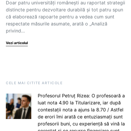
Doar patru universități românești au raportat strategii
distincte pentru dezvoltare durabilă și tot patru spun
că elaborează rapoarte pentru a vedea cum sunt
respectate măsurile asumate, arată o „Analiză
privind…
Vezi articolul
CELE MAI CITITE ARTICOLE
Profesorul Petruț Rizea: O profesoară a
luat nota 4.90 la Titularizare, iar după
contestații nota a ajuns la 8.70 / Astfel
de erori îmi arată ce entuziasmați sunt
profesorii buni, cu experiență să vină la
corectat și ce resurse financiare sunt