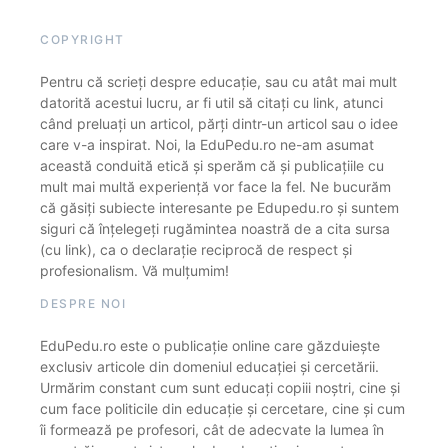
COPYRIGHT
Pentru că scrieți despre educație, sau cu atât mai mult
datorită acestui lucru, ar fi util să citați cu link, atunci
când preluați un articol, părți dintr-un articol sau o idee
care v-a inspirat. Noi, la EduPedu.ro ne-am asumat
această conduită etică și sperăm că și publicațiile cu
mult mai multă experiență vor face la fel. Ne bucurăm
că găsiți subiecte interesante pe Edupedu.ro și suntem
siguri că înțelegeți rugămintea noastră de a cita sursa
(cu link), ca o declarație reciprocă de respect și
profesionalism. Vă mulțumim!
DESPRE NOI
EduPedu.ro este o publicație online care găzduiește
exclusiv articole din domeniul educației și cercetării.
Urmărim constant cum sunt educați copiii noștri, cine și
cum face politicile din educație și cercetare, cine și cum
îi formează pe profesori, cât de adecvate la lumea în