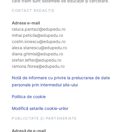
care trăim sunt sistemele de educație și cercetare.
CONTACT REDACȚIE
Adrese e-mail
raluca.pantazi@edupedu.ro
mihai.peticila@edupedu.ro
costin.ionescu@edupedu.ro
alexa.stanescu@edupedu.ro
diana.ghimisi@edupedu.ro
stefan.lefter@edupedu.ro
ramona.florea@edupedu.ro
Notă de informare cu privire la prelucrarea de date
personale prin intermediul site-ului
Politica de cookie
Modifică setarile cookie-urilor
PUBLICITATE ȘI PARTENERIATE
Adresă de e-mail