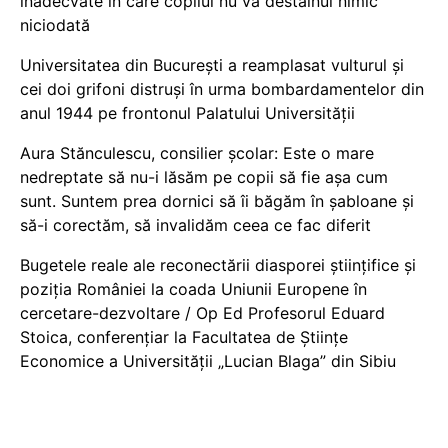
inadecvate în care copilul nu va destăinui nimic
niciodată
Universitatea din București a reamplasat vulturul și
cei doi grifoni distruși în urma bombardamentelor din
anul 1944 pe frontonul Palatului Universității
Aura Stănculescu, consilier școlar: Este o mare
nedreptate să nu-i lăsăm pe copii să fie așa cum
sunt. Suntem prea dornici să îi băgăm în șabloane și
să-i corectăm, să invalidăm ceea ce fac diferit
Bugetele reale ale reconectării diasporei științifice și
poziția României la coada Uniunii Europene în
cercetare-dezvoltare / Op Ed Profesorul Eduard
Stoica, conferențiar la Facultatea de Științe
Economice a Universității „Lucian Blaga” din Sibiu