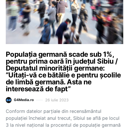
Populația germană scade sub 1%,
pentru prima oară în județul Sibiu /
Deputatul minorității germane:
”Uitați-vă ce bătălie e pentru școlile
de limbă germană. Asta ne
interesează de fapt”
26 iulie 2023
G4Media.ro
Conform datelor parțiale din recensământul
populației încheiat anul trecut, Sibiul se află pe locul
3 la nivel național la procentul de populație germană