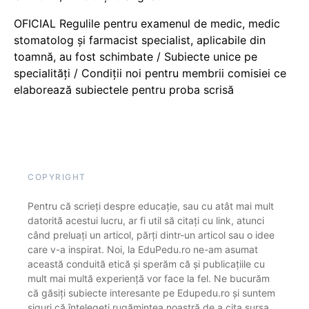
OFICIAL Regulile pentru examenul de medic, medic
stomatolog și farmacist specialist, aplicabile din
toamnă, au fost schimbate / Subiecte unice pe
specialități / Condiții noi pentru membrii comisiei ce
elaborează subiectele pentru proba scrisă
COPYRIGHT
Pentru că scrieți despre educație, sau cu atât mai mult
datorită acestui lucru, ar fi util să citați cu link, atunci
când preluați un articol, părți dintr-un articol sau o idee
care v-a inspirat. Noi, la EduPedu.ro ne-am asumat
această conduită etică și sperăm că și publicațiile cu
mult mai multă experiență vor face la fel. Ne bucurăm
că găsiți subiecte interesante pe Edupedu.ro și suntem
siguri că înțelegeți rugămintea noastră de a cita sursa