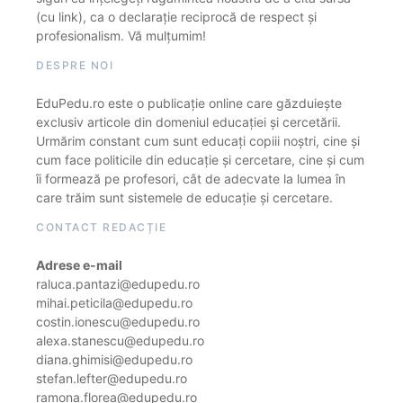
(cu link), ca o declarație reciprocă de respect și
profesionalism. Vă mulțumim!
DESPRE NOI
EduPedu.ro este o publicație online care găzduiește
exclusiv articole din domeniul educației și cercetării.
Urmărim constant cum sunt educați copiii noștri, cine și
cum face politicile din educație și cercetare, cine și cum
îi formează pe profesori, cât de adecvate la lumea în
care trăim sunt sistemele de educație și cercetare.
CONTACT REDACȚIE
Adrese e-mail
raluca.pantazi@edupedu.ro
mihai.peticila@edupedu.ro
costin.ionescu@edupedu.ro
alexa.stanescu@edupedu.ro
diana.ghimisi@edupedu.ro
stefan.lefter@edupedu.ro
ramona.florea@edupedu.ro