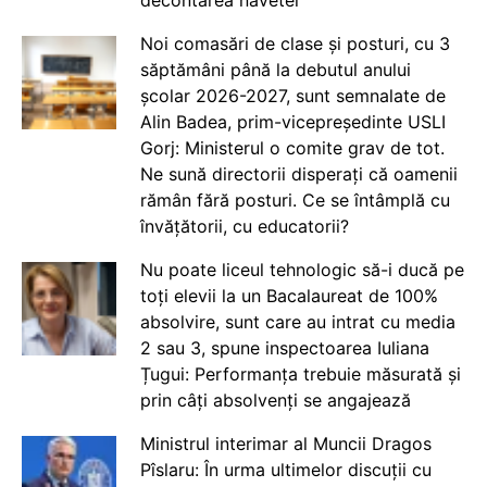
Noi comasări de clase și posturi, cu 3
săptămâni până la debutul anului
școlar 2026-2027, sunt semnalate de
Alin Badea, prim-vicepreședinte USLI
Gorj: Ministerul o comite grav de tot.
Ne sună directorii disperați că oamenii
rămân fără posturi. Ce se întâmplă cu
învățătorii, cu educatorii?
Nu poate liceul tehnologic să-i ducă pe
toți elevii la un Bacalaureat de 100%
absolvire, sunt care au intrat cu media
2 sau 3, spune inspectoarea Iuliana
Țugui: Performanța trebuie măsurată și
prin câți absolvenți se angajează
Ministrul interimar al Muncii Dragos
Pîslaru: În urma ultimelor discuții cu