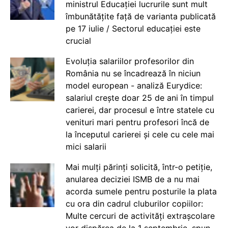
ministrul Educației lucrurile sunt mult
îmbunătățite față de varianta publicată
pe 17 iulie / Sectorul educației este
crucial
Evoluția salariilor profesorilor din
România nu se încadrează în niciun
model european - analiză Eurydice:
salariul crește doar 25 de ani în timpul
carierei, dar procesul e între statele cu
venituri mari pentru profesori încă de
la începutul carierei și cele cu cele mai
mici salarii
Mai mulți părinți solicită, într-o petiție,
anularea deciziei ISMB de a nu mai
acorda sumele pentru posturile la plata
cu ora din cadrul cluburilor copiilor:
Multe cercuri de activități extrașcolare
vor dispărea de la 1 septembrie, spun