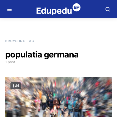
BROWSING TAG
populatia germana
1 post
Știri