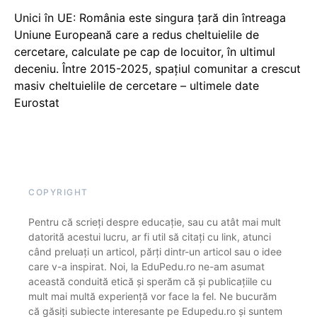
Unici în UE: România este singura țară din întreaga
Uniune Europeană care a redus cheltuielile de
cercetare, calculate pe cap de locuitor, în ultimul
deceniu. Între 2015-2025, spațiul comunitar a crescut
masiv cheltuielile de cercetare – ultimele date
Eurostat
COPYRIGHT
Pentru că scrieți despre educație, sau cu atât mai mult
datorită acestui lucru, ar fi util să citați cu link, atunci
când preluați un articol, părți dintr-un articol sau o idee
care v-a inspirat. Noi, la EduPedu.ro ne-am asumat
această conduită etică și sperăm că și publicațiile cu
mult mai multă experiență vor face la fel. Ne bucurăm
că găsiți subiecte interesante pe Edupedu.ro și suntem