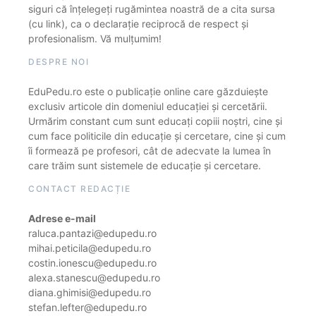
siguri că înțelegeți rugămintea noastră de a cita sursa
(cu link), ca o declarație reciprocă de respect și
profesionalism. Vă mulțumim!
DESPRE NOI
EduPedu.ro este o publicație online care găzduiește
exclusiv articole din domeniul educației și cercetării.
Urmărim constant cum sunt educați copiii noștri, cine și
cum face politicile din educație și cercetare, cine și cum
îi formează pe profesori, cât de adecvate la lumea în
care trăim sunt sistemele de educație și cercetare.
CONTACT REDACȚIE
Adrese e-mail
raluca.pantazi@edupedu.ro
mihai.peticila@edupedu.ro
costin.ionescu@edupedu.ro
alexa.stanescu@edupedu.ro
diana.ghimisi@edupedu.ro
stefan.lefter@edupedu.ro