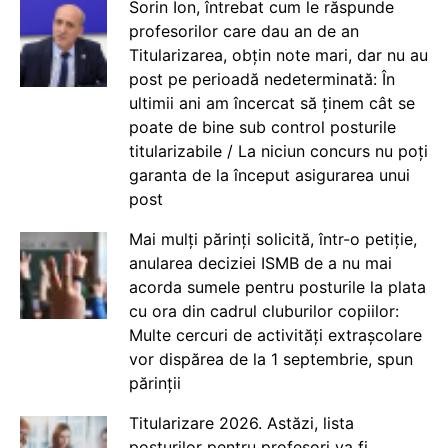
Sorin Ion, întrebat cum le răspunde
profesorilor care dau an de an
Titularizarea, obțin note mari, dar nu au
post pe perioadă nedeterminată: În
ultimii ani am încercat să ținem cât se
poate de bine sub control posturile
titularizabile / La niciun concurs nu poți
garanta de la început asigurarea unui
post
Mai mulți părinți solicită, într-o petiție,
anularea deciziei ISMB de a nu mai
acorda sumele pentru posturile la plata
cu ora din cadrul cluburilor copiilor:
Multe cercuri de activități extrașcolare
vor dispărea de la 1 septembrie, spun
părinții
Titularizare 2026. Astăzi, lista
posturilor pentru profesori va fi