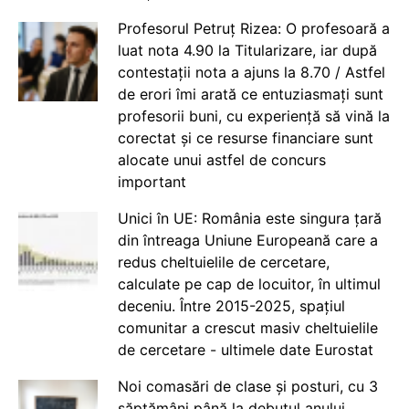
Profesorul Petruț Rizea: O profesoară a
luat nota 4.90 la Titularizare, iar după
contestații nota a ajuns la 8.70 / Astfel
de erori îmi arată ce entuziasmați sunt
profesorii buni, cu experiență să vină la
corectat și ce resurse financiare sunt
alocate unui astfel de concurs
important
Unici în UE: România este singura țară
din întreaga Uniune Europeană care a
redus cheltuielile de cercetare,
calculate pe cap de locuitor, în ultimul
deceniu. Între 2015-2025, spațiul
comunitar a crescut masiv cheltuielile
de cercetare - ultimele date Eurostat
Noi comasări de clase și posturi, cu 3
săptămâni până la debutul anului