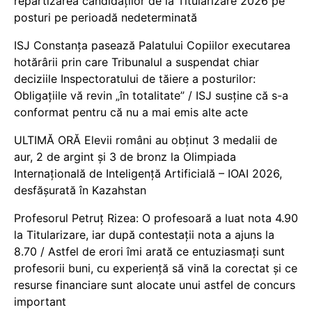
repartizarea candidaților de la Titularizare 2026 pe
posturi pe perioadă nedeterminată
ISJ Constanța pasează Palatului Copiilor executarea
hotărârii prin care Tribunalul a suspendat chiar
deciziile Inspectoratului de tăiere a posturilor:
Obligațiile vă revin „în totalitate” / ISJ susține că s-a
conformat pentru că nu a mai emis alte acte
ULTIMĂ ORĂ Elevii români au obținut 3 medalii de
aur, 2 de argint și 3 de bronz la Olimpiada
Internațională de Inteligență Artificială – IOAI 2026,
desfășurată în Kazahstan
Profesorul Petruț Rizea: O profesoară a luat nota 4.90
la Titularizare, iar după contestații nota a ajuns la
8.70 / Astfel de erori îmi arată ce entuziasmați sunt
profesorii buni, cu experiență să vină la corectat și ce
resurse financiare sunt alocate unui astfel de concurs
important