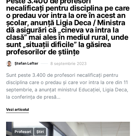
Peste 3.400 de profesori
necalificați pentru disciplina pe care
o predau vor intra la ore în acest an
școlar, anunță Ligia Deca / Ministra
dă asigurări că „cineva va intra la
clasă” mai ales în mediul rural, unde
sunt „situații dificile” la găsirea
profesorilor de științe
8 septembrie 2023
Ștefan Lefter
Sunt peste 3.400 de profesori necalificați pentru
disciplina care o predau și care vor intra la ore din 11
septembrie, a anunțat ministrul Educației, Ligia Deca,
la conferința de presă…
Vezi articolul
Profesori
Știri