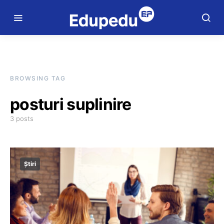
BROWSING TAG
posturi suplinire
3 posts
Știri