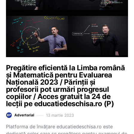
Pregătire eficientă la Limba română
și Matematică pentru Evaluarea
Națională 2023 / Părinții și
profesorii pot urmări progresul
copiilor / Acces gratuit la 24 de
lecții pe educatiedeschisa.ro (P)
13 martie 2023
Advertorial
Platforma de învățare educatiedeschisa.ro este
dedicată celor care se pregătesc pentru examenul de