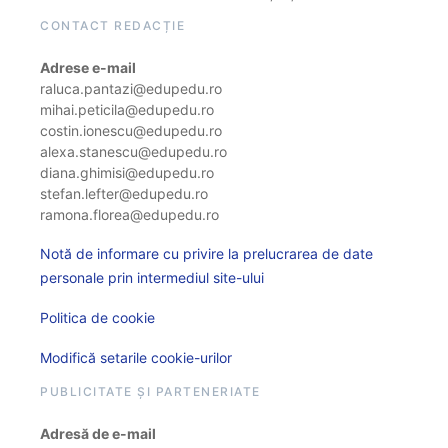
CONTACT REDACȚIE
Adrese e-mail
raluca.pantazi@edupedu.ro
mihai.peticila@edupedu.ro
costin.ionescu@edupedu.ro
alexa.stanescu@edupedu.ro
diana.ghimisi@edupedu.ro
stefan.lefter@edupedu.ro
ramona.florea@edupedu.ro
Notă de informare cu privire la prelucrarea de date
personale prin intermediul site-ului
Politica de cookie
Modifică setarile cookie-urilor
PUBLICITATE ȘI PARTENERIATE
Adresă de e-mail