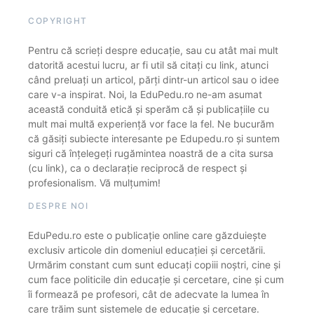
COPYRIGHT
Pentru că scrieți despre educație, sau cu atât mai mult
datorită acestui lucru, ar fi util să citați cu link, atunci
când preluați un articol, părți dintr-un articol sau o idee
care v-a inspirat. Noi, la EduPedu.ro ne-am asumat
această conduită etică și sperăm că și publicațiile cu
mult mai multă experiență vor face la fel. Ne bucurăm
că găsiți subiecte interesante pe Edupedu.ro și suntem
siguri că înțelegeți rugămintea noastră de a cita sursa
(cu link), ca o declarație reciprocă de respect și
profesionalism. Vă mulțumim!
DESPRE NOI
EduPedu.ro este o publicație online care găzduiește
exclusiv articole din domeniul educației și cercetării.
Urmărim constant cum sunt educați copiii noștri, cine și
cum face politicile din educație și cercetare, cine și cum
îi formează pe profesori, cât de adecvate la lumea în
care trăim sunt sistemele de educație și cercetare.