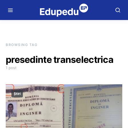
BROWSING TAG
presedinte transelectrica
1 post
Știri