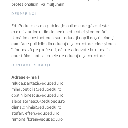
profesionalism. Vă mulțumim!
DESPRE NOI
EduPedu.ro este o publicație online care găzduiește
exclusiv articole din domeniul educației și cercetării.
Urmărim constant cum sunt educați copiii noștri, cine și
cum face politicile din educație și cercetare, cine și cum
îi formează pe profesori, cât de adecvate la lumea în
care trăim sunt sistemele de educație și cercetare.
CONTACT REDACȚIE
Adrese e-mail
raluca.pantazi@edupedu.ro
mihai.peticila@edupedu.ro
costin.ionescu@edupedu.ro
alexa.stanescu@edupedu.ro
diana.ghimisi@edupedu.ro
stefan.lefter@edupedu.ro
ramona.florea@edupedu.ro