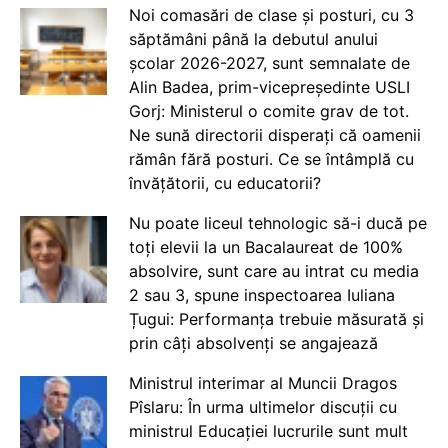
Noi comasări de clase și posturi, cu 3
săptămâni până la debutul anului
școlar 2026-2027, sunt semnalate de
Alin Badea, prim-vicepreședinte USLI
Gorj: Ministerul o comite grav de tot.
Ne sună directorii disperați că oamenii
rămân fără posturi. Ce se întâmplă cu
învățătorii, cu educatorii?
Nu poate liceul tehnologic să-i ducă pe
toți elevii la un Bacalaureat de 100%
absolvire, sunt care au intrat cu media
2 sau 3, spune inspectoarea Iuliana
Țugui: Performanța trebuie măsurată și
prin câți absolvenți se angajează
Ministrul interimar al Muncii Dragos
Pîslaru: În urma ultimelor discuții cu
ministrul Educației lucrurile sunt mult