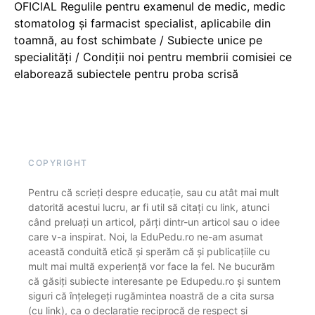
OFICIAL Regulile pentru examenul de medic, medic
stomatolog și farmacist specialist, aplicabile din
toamnă, au fost schimbate / Subiecte unice pe
specialități / Condiții noi pentru membrii comisiei ce
elaborează subiectele pentru proba scrisă
COPYRIGHT
Pentru că scrieți despre educație, sau cu atât mai mult
datorită acestui lucru, ar fi util să citați cu link, atunci
când preluați un articol, părți dintr-un articol sau o idee
care v-a inspirat. Noi, la EduPedu.ro ne-am asumat
această conduită etică și sperăm că și publicațiile cu
mult mai multă experiență vor face la fel. Ne bucurăm
că găsiți subiecte interesante pe Edupedu.ro și suntem
siguri că înțelegeți rugămintea noastră de a cita sursa
(cu link), ca o declarație reciprocă de respect și