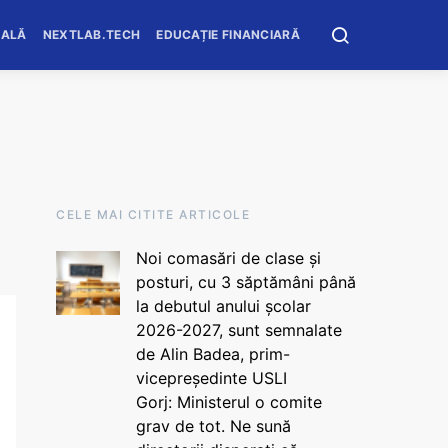
OALĂ
NEXTLAB.TECH
EDUCAȚIE FINANCIARĂ
CELE MAI CITITE ARTICOLE
Noi comasări de clase și
posturi, cu 3 săptămâni până
la debutul anului școlar
2026-2027, sunt semnalate
de Alin Badea, prim-
vicepreședinte USLI
Gorj: Ministerul o comite
grav de tot. Ne sună