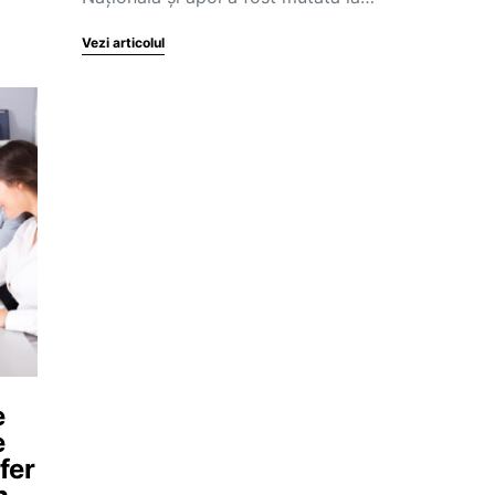
Vezi articolul
e
e
fer