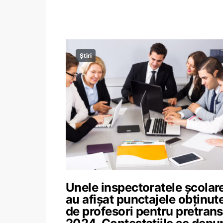
Știri
Unele inspectoratele școlar
au afișat punctajele obținut
de profesori pentru pretrans