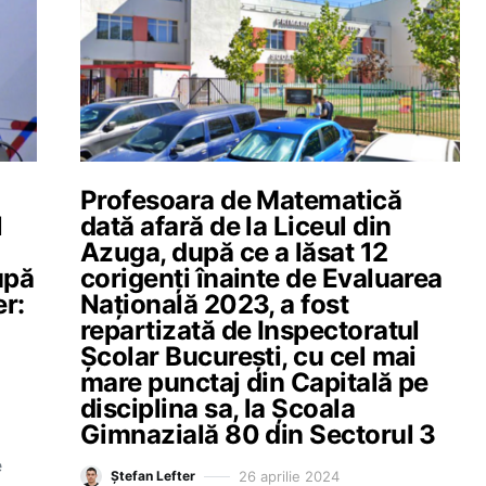
Profesoara de Matematică
l
dată afară de la Liceul din
Azuga, după ce a lăsat 12
upă
corigenți înainte de Evaluarea
er:
Națională 2023, a fost
repartizată de Inspectoratul
Școlar București, cu cel mai
mare punctaj din Capitală pe
disciplina sa, la Școala
Gimnazială 80 din Sectorul 3
e
26 aprilie 2024
Ștefan Lefter