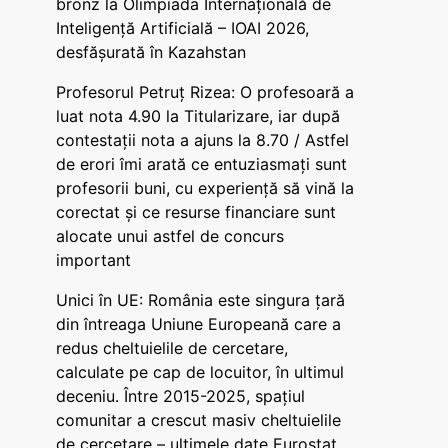
bronz la Olimpiada Internațională de
Inteligență Artificială – IOAI 2026,
desfășurată în Kazahstan
Profesorul Petruț Rizea: O profesoară a
luat nota 4.90 la Titularizare, iar după
contestații nota a ajuns la 8.70 / Astfel
de erori îmi arată ce entuziasmați sunt
profesorii buni, cu experiență să vină la
corectat și ce resurse financiare sunt
alocate unui astfel de concurs
important
Unici în UE: România este singura țară
din întreaga Uniune Europeană care a
redus cheltuielile de cercetare,
calculate pe cap de locuitor, în ultimul
deceniu. Între 2015-2025, spațiul
comunitar a crescut masiv cheltuielile
de cercetare – ultimele date Eurostat