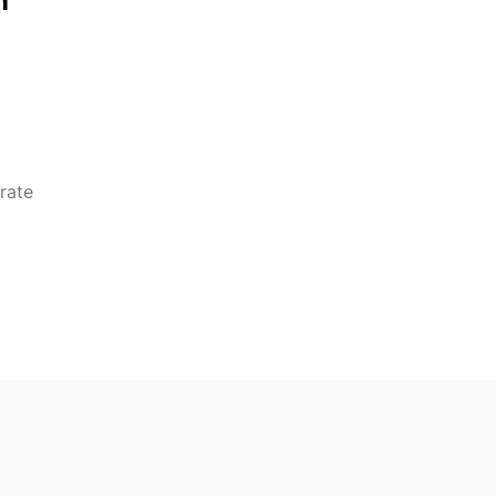
n
rate