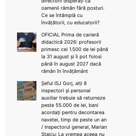
directorii disperați că
oamenii rămân fără posturi.
Ce se întâmplă cu
învățătorii, cu educatorii?
OFICIAL Prima de carieră
didactică 2026: profesorii
primesc cei 1.500 de lei până
la 31 august și îi pot folosi
până în august 2027 dacă
rămân în învățământ
Șeful ISJ Gorj, alți 8
inspectori și personal
auxiliar trebuie să returneze
peste 55.000 de lei, bani
acordați pentru decontarea
navetei, timp de peste un an
/ Inspectorul general, Marian
Staicu: La vremea aceea nu