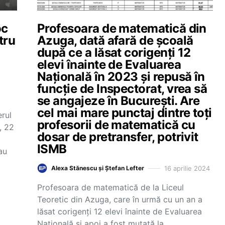
oc
Profesoara de matematică din
tru
Azuga, dată afară de școală
după ce a lăsat corigenți 12
elevi înainte de Evaluarea
Națională în 2023 și repusă în
funcție de Inspectorat, vrea să
se angajeze în București. Are
cel mai mare punctaj dintre toți
erul
profesorii de matematică cu
i, 22
dosar de pretransfer, potrivit
ISMB
au
16 aprilie 2024
Alexa Stănescu și Ștefan Lefter
Profesoara de matematică de la Liceul
Teoretic din Azuga, care în urmă cu un an a
lăsat corigenți 12 elevi înainte de Evaluarea
Națională și apoi a fost mutată la…