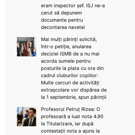
eram inspector șef. ISJ ne-a
cerut să depunem
documente pentru
decontarea navetei
Mai mulți părinți solicită,
într-o petiție, anularea
deciziei ISMB de a nu mai
acorda sumele pentru
posturile la plata cu ora din
cadrul cluburilor copiilor:
Multe cercuri de activități
extrașcolare vor dispărea de
la 1 septembrie, spun părinții
Profesorul Petruț Rizea: O
profesoară a luat nota 4.90
la Titularizare, iar după
contestații nota a ajuns la