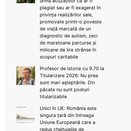
urma acuzațiilor că ar fi
plagiat sau ar fi exagerat în
privința realizărilor sale,
promovate printr-o poveste
de viață marcată de un
diagnostic de autism, zeci
de maratoane parcurse și
milioane de lire strânse în
scopuri caritabile
Profesor de Istorie cu 9.70 la
Titularizare 2026: Nu prea
sunt mari așteptările. Din
păcate nu sunt posturi
titularizabile
Unici în UE: România este
singura țară din întreaga
Uniune Europeană care a
redus cheltuielile de