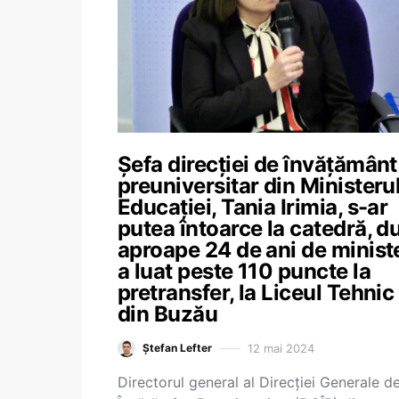
Șefa direcției de învățământ
preuniversitar din Ministeru
Educației, Tania Irimia, s-ar
putea întoarce la catedră, d
aproape 24 de ani de minist
a luat peste 110 puncte la
pretransfer, la Liceul Tehnic
din Buzău
12 mai 2024
Ștefan Lefter
Directorul general al Direcției Generale d